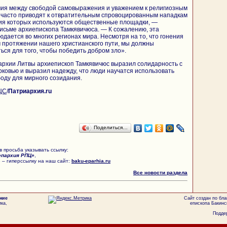
ия между свободой самовыражения и уважением к религиозным
 часто приводят к отвратительным спровоцированным нападкам
ния которых используются общественные площадки, —
 письме архиепископа Тамкявичюса. — К сожалению, эта
дается во многих регионах мира. Несмотря на то, что гонения
 протяжении нашего христианского пути, мы должны
ься для того, чтобы победить добром зло».
архии Литвы архиепископ Тамкявичюс выразил солидарность с
ковью и выразил надежду, что люди научатся использовать
оду для мирного созидания.
ЦС
/
Патриархия.ru
Поделиться…
 просьба указывать ссылку:
епархия РПЦ»
,
 – гиперссылку на наш сайт:
baku-eparhia.ru
Все новости раздела
ние
Сайт создан по бл
ка,
епископа Бакинс
Поддер