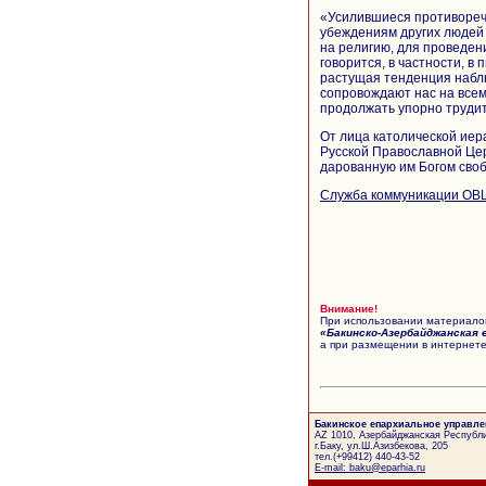
«Усилившиеся противореч
убеждениям других людей
на религию, для проведе
говорится, в частности, в
растущая тенденция наблю
сопровождают нас на всем
продолжать упорно трудит
От лица католической иер
Русской Православной Цер
дарованную им Богом своб
Служба коммуникации ОВ
Внимание!
При использовании материалов
«Бакинско-Азербайджанская 
а при размещении в интернете
Бакинское епархиальное управле
AZ 1010, Азербайджанская Республи
г.Баку, ул.Ш.Азизбекова, 205
тел.(+99412) 440-43-52
E-mail: baku@eparhia.ru