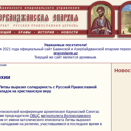
Уважаемые посетители!
я 2021 года официальный сайт Бакинской и Азербайджанской епархии перее
pravoslavie.az
Текущий же сайт является архивным.
рхии
Новос
рхии
 Литвы выразил солидарность с Русской Православной
ападок на христианскую веру
епископской конференции архиепископ Каунасский Сигитас
имя председателя
ОВЦС
митрополита Волоколамского
ом от имени католического епископата Литвы выразил
с нападками на религию, участившимися в последнее время в