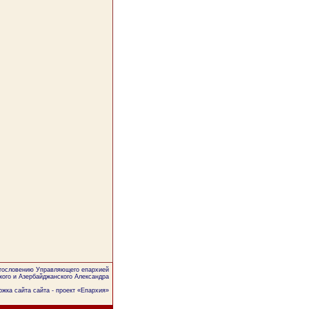
агословению Управляющего епархией
кого и Азербайджанского Александра
жка сайта сайта - проект «
Епархия
»