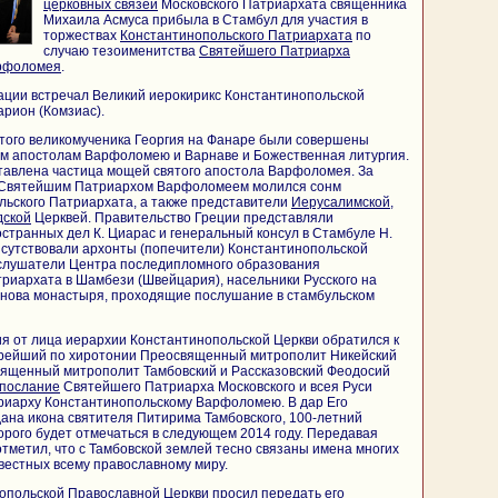
церковных связей
Московского Патриархата священника
Михаила Асмуса прибыла в Стамбул для участия в
торжествах
Константинопольского Патриархата
по
случаю тезоименитства
Святейшего Патриарха
арфоломея
.
ации встречал Великий иерокирикс Константинопольской
рион (Комзиас).
того великомученика Георгия на Фанаре были совершены
ым апостолам Варфоломею и Варнаве и Божественная литургия.
тавлена частица мощей святого апостола Варфоломея. За
о Святейшим Патриархом Варфоломеем молился сонм
льского Патриархата, а также представители
Иерусалимской
,
дской
Церквей. Правительство Греции представляли
странных дел К. Циарас и генеральный консул в Стамбуле Н.
сутствовали архонты (попечители) Константинопольской
 слушатели Центра последипломного образования
риархата в Шамбези (Швейцария), насельники Русского на
ова монастыря, проходящие послушание в стамбульском
я от лица иерархии Константинопольской Церкви обратился к
рейший по хиротонии Преосвященный митрополит Никейский
вященный митрополит Тамбовский и Рассказовский Феодосий
послание
Святейшего Патриарха Московского и всея Руси
иарху Константинопольскому Варфоломею. В дар Его
ана икона святителя Питирима Тамбовского, 100-летний
рого будет отмечаться в следующем 2014 году. Передавая
отметил, что с Тамбовской землей тесно связаны имена многих
звестных всему православному миру.
опольской Православной Церкви просил передать его