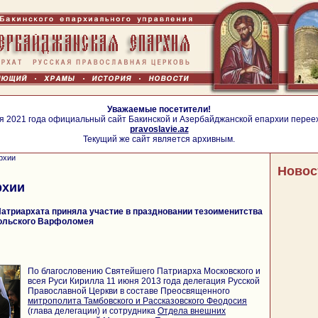
Уважаемые посетители!
я 2021 года официальный сайт Бакинской и Азербайджанской епархии перее
pravoslavie.az
Текущий же сайт является архивным.
рхии
Новос
рхии
атриархата приняла участие в праздновании тезоименитства
ольского Варфоломея
По благословению Святейшего Патриарха Московского и
всея Руси Кирилла 11 июня 2013 года делегация Русской
Православной Церкви в составе Преосвященного
митрополита Тамбовского и Рассказовского Феодосия
(глава делегации) и сотрудника
Отдела внешних