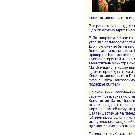
Константинопольского В
В аэропорте членов делег
Церкви архимандрит Висса
В Патриаршем соборе свя
утреня с полиелеем свят
Для поклонения была выс
богослужением вместе с
архиереев Константинопо
Русской,
Сербской
и
Элла
заместитель министра ино
Матфиудакис. В храме при
Церкви, преподаватели и
Константинопольского Пат
Афоне Свято-Пантелеимон
подворье обители.
По окончании богослужени
своему Предстоятелю ста
Константин. Затем Преос
огласил поздравительное
Кирилла Святейшему Патр
Святейшеству была перед
юбилей прославления кото
икону, владыка Феодосий 
русских святых, широко и
Предстоятель Константин