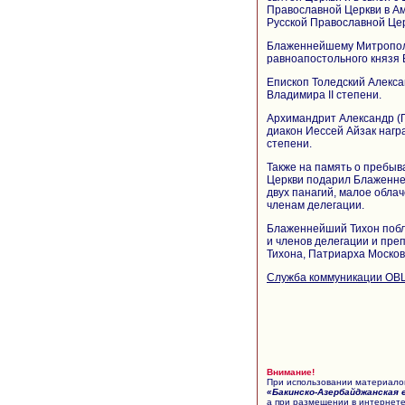
Православной Церкви в А
Русской Православной Цер
Блаженнейшему Митрополи
равноапостольного князя 
Епископ Толедский Алекса
Владимира II степени.
Архимандрит Александр (П
диакон Иессей Айзак нагр
степени.
Также на память о пребыв
Церкви подарил Блаженне
двух панагий, малое обла
членам делегации.
Блаженнейший Тихон побл
и членов делегации и пре
Тихона, Патриарха Московс
Служба коммуникации ОВ
Внимание!
При использовании материалов
«Бакинско-Азербайджанская 
а при размещении в интернете