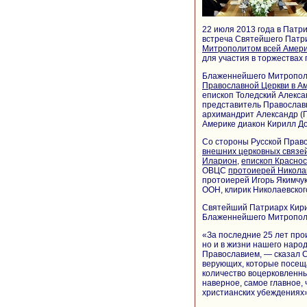
22 июля 2013 года в Пат
встреча Святейшего Патри
Митрополитом всей Амери
для участия в торжествах
Блаженнейшего Митрополи
Православной Церкви в А
епископ Толедский Алекс
представитель Православн
архимандрит Александр (П
Америке диакон Кирилл До
Со стороны Русской Право
внешних церковных связе
Иларион
,
епископ Краснос
ОВЦС
протоиерей Никол
протоиерей Игорь Якимчу
ООН, клирик Николаевског
Святейший Патриарх Кирил
Блаженнейшего Митрополи
«За последние 25 лет про
но и в жизни нашего наро
Православием, — сказал 
верующих, которые посеща
количество воцерковленны
наверное, самое главное, 
христианских убеждениях»