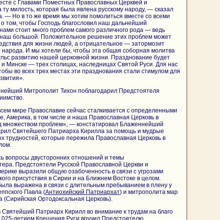
есте с Главами Поместных Православных Церквей и
 ту милость, которая была явлена русскому народу, — сказал
 — Но в то же время мы хотим помолиться вместе со всеми
о том, чтобы Господь благословил наш дальнейший
 нами стоит много проблем самого различного рода — ведь
 наш большой. Положительное решение этих проблем может
едствия для жизни людей, а отрицательное — затормозит
 народа. И мы хотели бы, чтобы эта общая соборная молитва
ульс развитию нашей церковной жизни. Празднование будет
е и Минске — трех столицах, наследницах Святой Руси. Для нас
тобы во всех трех местах эти празднования стали стимулом для
звития».
ннейший Митрополит Тихон поблагодарил Предстоятеля
риимство.
всем мире Православие сейчас сталкивается с определенными
е, Америка, в том числе и наша Православная Церковь в
ед множеством проблем», — констатировал Блаженнейший
арил Святейшего Патриарха Кирилла за помощь и мудрые
х трудностей, которые пережила Православная Церковь в
лом.
сь вопросы двусторонних отношений и темы
тера. Предстоятели Русской Православной Церкви и
ерике выразили общую озабоченность в связи с угрозами
ого присутствия в Сирии и на Ближнем Востоке в целом.
ыла выражена в связи с длительным пребыванием в плену у
ппского Павла (
Антиохийский Патриархат
) и митрополита мар
 (Сирийская Ортодоксальная Церковь).
 Святейший Патриарх Кирилл во внимание к трудам на благо
с 1025-летием Крещения Руси вручил Предстоятелю