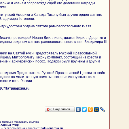
мерике и членам сопровождающей его делегации награды
кви.
ту всей Америки и Канады Тихону был вручен орден святого
Владимира I степени.
ндр удостоен ордена святого равноапостольного князя
ихач), протоиерей Иоанн Джиллионс, диакон Кирилл Доценко и
аждены орденом святого равноапостольного князя Владимира III
ании на Святой Руси Предстоятель Русской Православной
йшему Митрополиту Тихону комплект, состоящий из креста и
чение и архиерейский посох. Подарки были вручены и другим
агодарил Предстоятеля Русской Православной Церкви от себя
поднес на молитвенную память о встрече икону святителя
кого и всея России.
ЦС
/
Патриархия.ru
Поделиться…
 просьба указывать ссылку:
епархия РПЦ»
,
 – гиперссылку на наш сайт:
baku-eparhia.ru