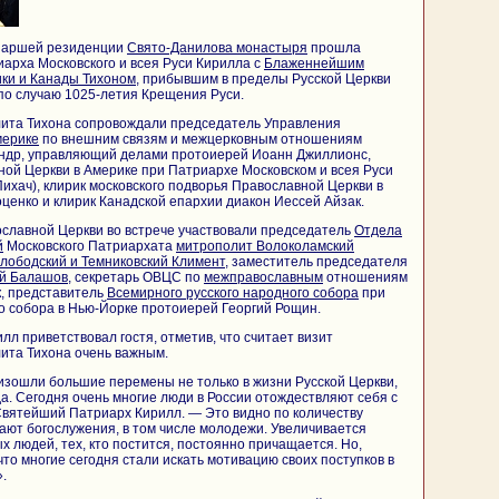
риаршей резиденции
Свято-Данилова монастыря
прошла
арха Московского и всея Руси Кирилла с
Блаженнейшим
ки и Канады Тихоном
, прибывшим в пределы Русской Церкви
 по случаю 1025-летия Крещения Руси.
та Тихона сопровождали председатель Управления
мерике
по внешним связям и межцерковным отношениям
андр, управляющий делами протоиерей Иоанн Джиллионс,
ой Церкви в Америке при Патриархе Московском и всея Руси
ихач), клирик московского подворья Православной Церкви в
ценко и клирик Канадской епархии диакон Иессей Айзак.
славной Церкви во встрече участвовали председатель
Отдела
й
Московского Патриархата
митрополит Волоколамский
лободский и Темниковский Климент
, заместитель председателя
ай Балашов
, секретарь ОВЦС по
межправославным
отношениям
к, представитель
Всемирного русского народного собора
при
о собора в Нью-Йорке протоиерей Георгий Рощин.
л приветствовал гостя, отметив, что считает визит
та Тихона очень важным.
изошли большие перемены не только в жизни Русской Церкви,
да. Сегодня очень многие люди в России отождествляют себя с
Святейший Патриарх Кирилл. — Это видно по количеству
ют богослужения, в том числе молодежи. Увеличивается
х людей, тех, кто постится, постоянно причащается. Но,
что многие сегодня стали искать мотивацию своих поступков в
.