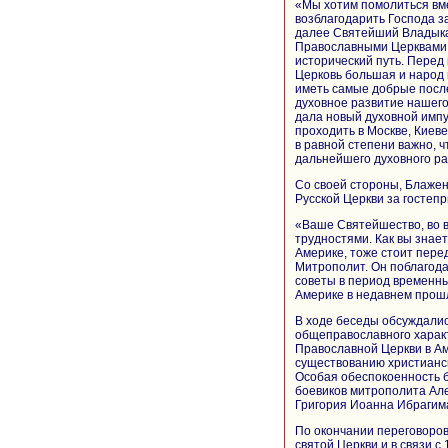
«Мы хотим помолиться вм
возблагодарить Господа за
далее Святейший Владыка.
Православными Церквами 
исторический путь. Перед
Церковь большая и народ
иметь самые добрые посл
духовное развитие нашего
дала новый духовной имп
проходить в Москве, Киев
в равной степени важно, ч
дальнейшего духовного ра
Со своей стороны, Блаже
Русской Церкви за гостеп
«Ваше Святейшество, во 
трудностями. Как вы знает
Америке, тоже стоит пер
Митрополит. Он поблагод
советы в период временны
Америке в недавнем прош
В ходе беседы обсуждали
общеправославного харак
Православной Церкви в Ам
существованию христианск
Особая обеспокоенность б
боевиков митрополита Але
Григория Иоанна Ибрагима
По окончании переговоров
святой Церкви и в связи 