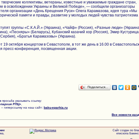
 творческие коллективы, ветераны, известные и уважаемые граждане стран,
ие в освобождении Украины и Великой Победе», — сообщили организаторы
ителя организации «День Крещения Руси» Олега Карамазова, идея тура «Мы
рической памяти и правды, развитие у молодых людей чувства патриотизма
тупят группы «С.К.А.Й.» (Украина), «Чайф» (Россия), «Разные люди» (Украина
ина), «Песняры» (Беларусь), Кубанский казачий хор (Россия), Эмир Кустурица
 (Сербия), «Братья Карамазовы» (Украина).
т 19 октября концертом в Севастополе, в тот же день в 16.00 в Севастопольс
ся пресс-конференция, посвященная акции.
Поделиться…
 просьба указывать ссылку:
епархия РПЦ»
,
 – гиперссылку на наш сайт:
baku-eparhia.ru
Все новости раз
ние
Сайт создан по бл
ка,
епископа Бакинс