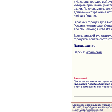
«На сцены городов выйдут
которые принимали участ
акции. По словам руковод
едины» — сохранение исто
любви к Родине.
В разных городах тура выс
Россия), «Антитела» (Укра
The No Smoking Orchestra
Всеукраинский тур стартуе
городском совете состоит
Патриархия.ru
Версия:
украинская
Внимание!
При использовании материалов
«Бакинско-Азербайджанская 
а при размещении в интернете
Бакинское епархиальное управле
AZ 1010, Азербайджанская Республи
г.Баку, ул.Ш.Азизбекова, 205