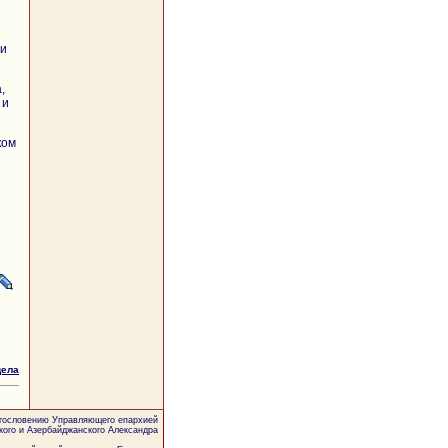
 и
,
 и
ком
дела
агословению Управляющего епархией
кого и Азербайджанского Александра