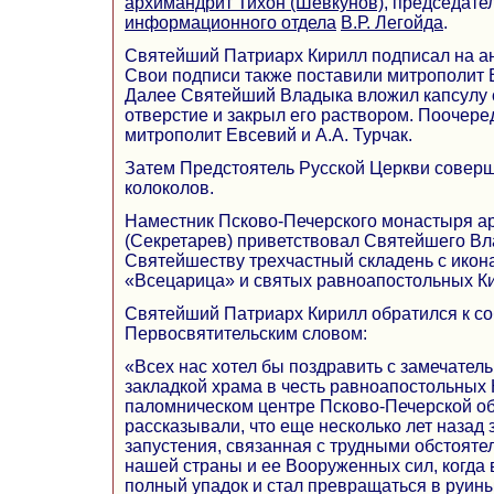
архимандрит Тихон (Шевкунов)
, председате
информационного отдела
В.Р. Легойда
.
Святейший Патриарх Кирилл подписал на ан
Свои подписи также поставили митрополит Е
Далее Святейший Владыка вложил капсулу с
отверстие и закрыл его раствором. Поочере
митрополит Евсевий и А.А. Турчак.
Затем Предстоятель Русской Церкви совер
колоколов.
Наместник Псково-Печерского монастыря а
(Секретарев) приветствовал Святейшего Вл
Святейшеству трехчастный складень с ико
«Всецарица» и святых равноапостольных К
Святейший Патриарх Кирилл обратился к с
Первосвятительским словом:
«Всех нас хотел бы поздравить с замечате
закладкой храма в честь равноапостольных
паломническом центре Псково-Печерской об
рассказывали, что еще несколько лет назад 
запустения, связанная с трудными обстояте
нашей страны и ее Вооруженных сил, когда
полный упадок и стал превращаться в руины