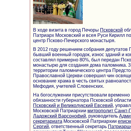
В ходе визита в город Печоры
Псковской
обл
Патриарх Московский и всея Руси Кирилл п
центр Псково-Печерского монастыря.
В 2012 году решением собрания депутатов 
бывший военный городок, износ зданий и к
составлял примерно 80%, был передан Пск
монастырю для создания дома паломника. 3 
территории паломнического центра Предсто
Православной Церкви совершил чин освяще
основание храма в честь святых равноапос
Мефодия, учителей Словенских.
На богослужении присутствовали временн
обязанности губернатора Псковской области
Псковский и Великолукский Евсевий
, управ
Московской Патриархии
митрополит Санкт-П
Ладожский Варсонофий
, руководитель
Адми
секретариата
Московской Патриархии
еписк
Сергий
, ответственный секретарь
Патриарше