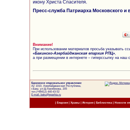
икону Христа Спасителя.
Пресс-служба Патриарха Московского и 
Внимание!
При использовании материалов просьба указывать сс
«Бакинско-Азербайджанская епархия РПЦ»
,
а при размещении в интернете – гиперссылку на наш 
Бакинское епархиальное управление
AZ 1010, Азербайджанская Республика,
г.Баку, ул.Ш.Азизбекова, 205
тел.(+99412) 440-43-52
E-mail: baku@eparhia.ru
|
Епархия
|
Храмы
|
История
|
Библиотека
|
Новости е