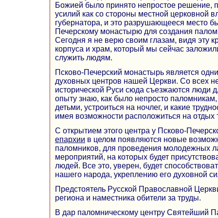
Божией было принято непростое решение, 
усилий как со стороны местной церковной вл
губернатора, и это разрушающееся место б
Печерскому монастырю для создания паломн
Сегодня я не верю своим глазам, видя эту к
корпуса и храм, который мы сейчас заложили
служить людям.
Псково-Печерский монастырь является одни
духовных центров нашей Церкви. Со всех н
исторической Руси сюда съезжаются люди д
опыту знаю, как было непросто паломникам
детьми, устроиться на ночлег, и какие трудн
имея возможности расположиться на отдых та
С открытием этого центра у Псково-Печерск
епархии
в целом появляются новые возмож
паломников, для проведения молодежных ла
мероприятий, на которых будет присутствов
людей. Все это, уверен, будет способствов
нашего народа, укреплению его духовной с
Предстоятель Русской Православной Церкви
региона и наместника обители за труды.
В дар паломническому центру Святейший П