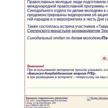
Православные молодые люди подготовили 
международной православной программы «В
Синодального отдела по делам молодежи в ц
продемонстрированы видеоролики об акциях
гей-парадов и о мероприятиях в честь Дня с
Также состоялась встреча участников «Тавр
Сретенского монастыря
архимандритом Тих
Синодальный отдел по делам молодежи
/
Па
Внимание!
При использовании материалов просьба указывать сс
«Бакинско-Азербайджанская епархия РПЦ»
,
а при размещении в интернете – гиперссылку на наш 
Бакинское епархиальное управление
AZ 1010, Азербайджанская Республика,
г.Баку, ул.Ш.Азизбекова, 205
тел.(+99412) 440-43-52
E-mail: baku@eparhia.ru