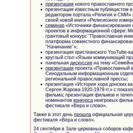
презентация
нового православного пр
презентация известным публицистом и
редактором портала «Религия и СМИ
своей новой книги «Религиозное измер
семинар
«Источники финансирования 
проектов в информационной сфере: 
грантовый конкурс "Православная иниц
платформа совместного финансирован
"Начинание"»;
презентация христианского YouTube-к
круглый стол «Языки коммуникаций п
панельная
дискуссия
на тему «Семейны
презентация
проекта «Православный в
Синодальным информационным отдело
региональной православной прессы;
презентация «История хора донских к
Сергея Жарова 1920-1979 гг.» с показ
фильма; презентация фильмов и телеп
номинантов
конкурса
неигровых фильм
фестиваля «Вера и слово».
Также в этот день
прошла
официальная цер
фестиваля «Вера и слово».
24 сентября в Зале церковных соборов каф