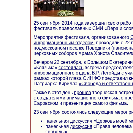
25 сентября 2014 года завершил свою рабо
фестиваль православных СМИ «Вера и слов
Мероприятия фестиваля, организованного
информационным отделом
, проходили с 22 
подмосковном поселке Поведники (пансиона
церковных соборов Храма Христа Спасителя
Вечером 22 сентября, в Большом Екатерини
«Клязьма»
состоялась
встреча председател
информационного отдела
В.Р. Легойды
с уча
рамках которой глава СИНФО представил к
Патриарха Кирилла
«Свобода и ответственн
Также в этот день
прошла
творческая встреч
с создателями анимационного фильма о п
Саровском и презентация самого фильма.
23 сентября состоялись следующие меропри
панельная дискуссия «Церковь моей м
панельная
дискуссия
«Права человека 
свободы»;