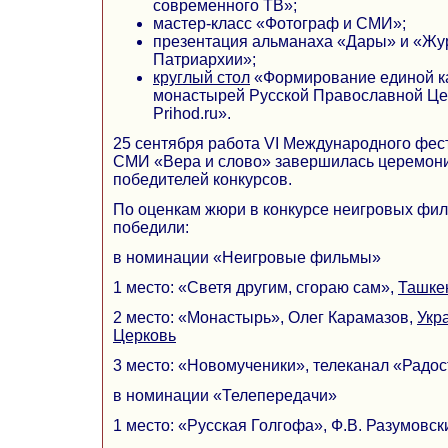
современного ТВ»;
мастер-класс «Фотограф и СМИ»;
презентация альманаха «Дары» и «Жу
Патриархии»;
круглый стол
«Формирование единой к
монастырей Русской Православной Цер
Prihod.ru».
25 сентября работа VI Международного фе
СМИ «Вера и слово» завершилась церемон
победителей конкурсов.
По оценкам жюри в конкурсе неигровых фил
победили:
в номинации «Неигровые фильмы»
1 место: «Светя другим, сгораю сам»,
Ташке
2 место: «Монастырь», Олег Карамазов,
Укр
Церковь
3 место: «Новомученики», телеканал «Радос
в номинации «Телепередачи»
1 место: «Русская Голгофа», Ф.В. Разумовск