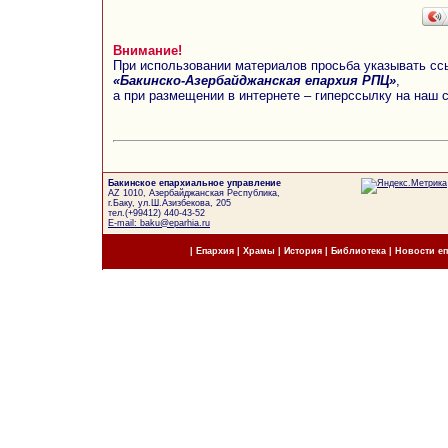
Внимание!
При использовании материалов просьба указывать сс
«Бакинско-Азербайджанская епархия РПЦ»
,
а при размещении в интернете – гиперссылку на наш 
Бакинское епархиальное управление
AZ 1010, Азербайджанская Республика,
г.Баку, ул.Ш.Азизбекова, 205
тел.(+99412) 440-43-52
E-mail: baku@eparhia.ru
|
Епархия
|
Храмы
|
История
|
Библиотека
|
Новости е