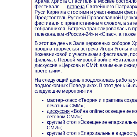
Храма Христа Спасителя в Москве состояло
фестиваля —
встреча
Святейшего Патриарха
Руси Кирилла с гостями и участниками фест
Предстоятель Русской Православной Церк
фестиваля с приветственным словом, а зат
собравшихся. Встреча транслировалась в п
телеканалам «Россия-24» и «Спас», а также 
В этот же день в Зале церковных соборов 
прошла творческая встреча Игоря Угольник
Кожевниковой с участниками фестиваля, п
фильма о Первой мировой войне «Батальон 
дискуссия «Церковь и СМИ: взаимные ожид
претензии».
На следующий день продолжилась работа у
подмосковных Поведниках. В этот день был
следующие мероприятия:
мастер-класс «Теория и практика созд
печатных СМИ»;
дискуссия
«Война online: освещение к
сетевом СМИ»;
круглый стол «Освещение епархиальны
СМИ»;
круглый стол «Епархиальные видеосту