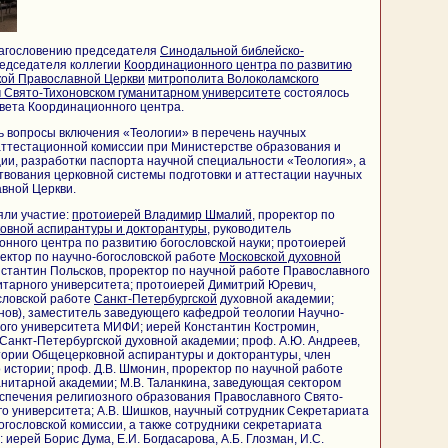
благословению председателя
Синодальной библейско-
редседателя коллегии
Координационного центра по развитию
ской Православной Церкви
митрополита Волоколамского
 Свято-Тихоновском гуманитарном университете
состоялось
вета Координационного центра.
 вопросы включения «Теологии» в перечень научных
ттестационной комиссии при Министерстве образования и
ии, разработки паспорта научной специальности «Теология», а
вования церковной системы подготовки и аттестации научных
авной Церкви.
яли участие:
протоиерей Владимир Шмалий
, проректор по
овной аспирантуры и докторантуры
, руководитель
нного центра по развитию богословской науки; протоиерей
ектор по научно-богословской работе
Московской духовной
нстантин Польсков, проректор по научной работе Православного
итарного университета; протоиерей Димитрий Юревич,
словской работе
Санкт-Петербургской
духовной академии;
ов), заместитель заведующего кафедрой теологии Научно-
ного университета МИФИ; иерей Константин Костромин,
 Санкт-Петербургской духовной академии; проф. А.Ю. Андреев,
ории Общецерковной аспирантуры и докторантуры, член
о истории; проф. Д.В. Шмонин, проректор по научной работе
анитарной академии; М.В. Таланкина, заведующая сектором
спечения религиозного образования Православного Свято-
го университета; А.В. Шишков, научный сотрудник Секретариата
гословской комиссии, а также сотрудники секретариата
иерей Борис Дума, Е.И. Богдасарова, А.Б. Глозман, И.С.