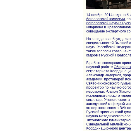
14 ноября 2014 года по 
богословской комиссии
, п
богословской науки в Рус
Илариона
в
Православном
совещание экспертного со
На заседании обсуждались
специальностей Высшей а
науки Российской Федерац
также вопросы совершенст
кадров в Русской Правосл
В работе совещания прин
научной работе
Общецерк
секретариата Координацио
Александр Задорнов, прор
академии
; протоиерей Ко
Свято-Тихоновского гуман
проректор по научно-бого
иеромонах Родион (Ларион
исследовательского ядер
секретарь Ученого совета
заведующий кафедрой ист
экспертного совета ВАК п
Русской христианской гум
научно-методического обе
Тихоновского гуманитарно
Синодальной библейско-бо
Координационного центра: 