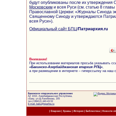
будут опубликованы после их утверждения
Московским
и всея Руси (см. статью 8 главы
Православной Церкви: «Журналы Синода эк
Священному Синоду и утверждаются Патри
всея Руси»).
Официальный сайт БПЦ
/
Патриархия.ru
Внимание!
При использовании материалов просьба указывать сс
«Бакинско-Азербайджанская епархия РПЦ»
,
а при размещении в интернете – гиперссылку на наш 
Бакинское епархиальное управление
AZ 1010, Азербайджанская Республика,
г.Баку, ул.Ш.Азизбекова, 205
тел.(+99412) 440-43-52
E-mail: baku@eparhia.ru
|
Епархия
|
Храмы
|
История
|
Библиотека
|
Новости е