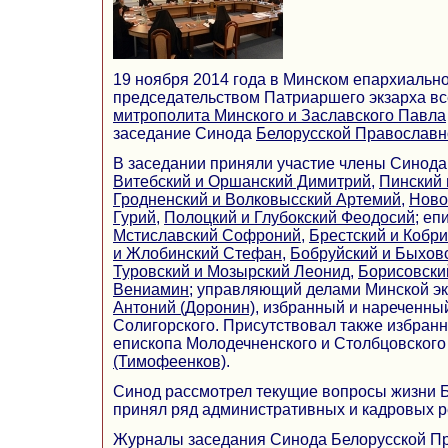
19 ноября 2014 года в Минском епархиальн
председательством Патриаршего экзарха вс
митрополита Минского и Заславского Павла
заседание Синода
Белорусской Православн
В заседании приняли участие члены Синод
Витебский и Оршанский Димитрий
,
Пинский 
Гродненский и Волковысский Артемий
,
Ново
Гурий
,
Полоцкий и Глубокский Феодосий
; е
Мстиславский Софроний
,
Брестский и Кобр
и Жлобинский Стефан
,
Бобруйский и Быхов
Туровский и Мозырский Леонид
,
Борисовски
Вениамин
; управляющий делами Минской э
Антоний (Доронин)
, избранный и нареченны
Солигорского. Присутствовал также избран
епископа Молодечненского и Столбцовског
(Тимофеенков)
.
Синод рассмотрел текущие вопросы жизни Б
принял ряд административных и кадровых 
Журналы заседания Синода Белорусской П