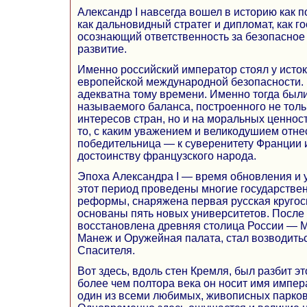
Александр I навсегда вошел в историю как 
как дальновидный стратег и дипломат, как г
осознающий ответственность за безопасное
развитие.
Именно российский император стоял у исто
европейской международной безопасности.
адекватна тому времени. Именно тогда были
называемого баланса, построенного не толь
интересов стран, но и на моральных ценнос
то, с каким уважением и великодушием отне
победительница — к суверенитету Франции
достоинству французского народа.
Эпоха Александра I — время обновления и 
этот период проведены многие государстве
реформы, снаряжена первая русская кругос
основаны пять новых университетов. После
восстановлена древняя столица России — М
Манеж и Оружейная палата, стал возводить
Спасителя.
Вот здесь, вдоль стен Кремля, был разбит э
более чем полтора века он носит имя импер
один из всеми любимых, живописных парков