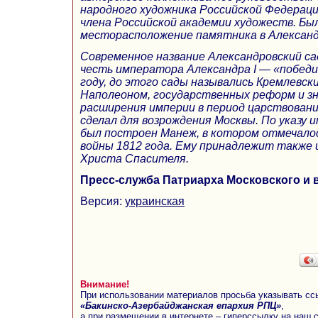
народного художника Российской Федерац
члена Российской академии художеств. Бы
месторасположение памятника в Александ
Современное название Александровский сад 
честь императора Александра I — «победи
году, до этого сады назывались Кремлевск
Наполеоном, государственных реформ и з
расширения империи в период царствования
сделал для возрождения Москвы. По указу
был построен Манеж, в котором отмечалос
войны 1812 года. Ему принадлежит также 
Христа Cпасителя.
Пресс-служба Патриарха Московского и 
Версия:
украинская
Внимание!
При использовании материалов просьба указывать сс
«Бакинско-Азербайджанская епархия РПЦ»
,
а при размещении в интернете – гиперссылку на наш 