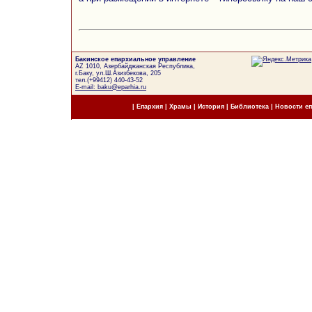
Бакинское епархиальное управление
AZ 1010, Азербайджанская Республика,
г.Баку, ул.Ш.Азизбекова, 205
тел.(+99412) 440-43-52
E-mail: baku@eparhia.ru
|
Епархия
|
Храмы
|
История
|
Библиотека
|
Новости е