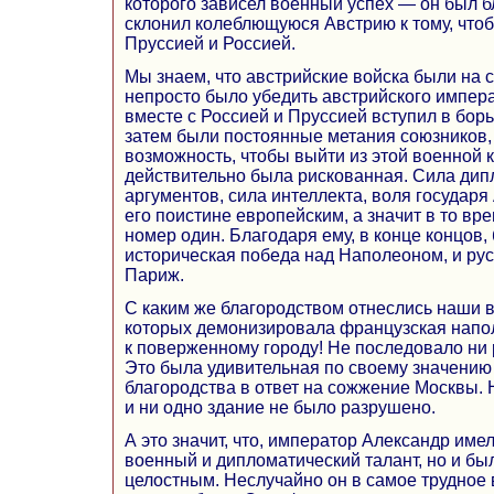
которого зависел военный успех — он был 
склонил колеблющуюся Австрию к тому, чтоб
Пруссией и Россией.
Мы знаем, что австрийские войска были на 
непросто было убедить австрийского импера
вместе с Россией и Пруссией вступил в бор
затем были постоянные метания союзников,
возможность, чтобы выйти из этой военной 
действительно была рискованная. Сила дип
аргументов, сила интеллекта, воля государя
его поистине европейским, а значит в то 
номер один. Благодаря ему, в конце концов
историческая победа над Наполеоном, и рус
Париж.
С каким же благородством отнеслись наши в
которых демонизировала французская напо
к поверженному городу! Не последовало ни 
Это была удивительная по своему значению
благородства в ответ на сожжение Москвы. 
и ни одно здание не было разрушено.
А это значит, что, император Александр имел
военный и дипломатический талант, но и бы
целостным. Неслучайно он в самое трудное 