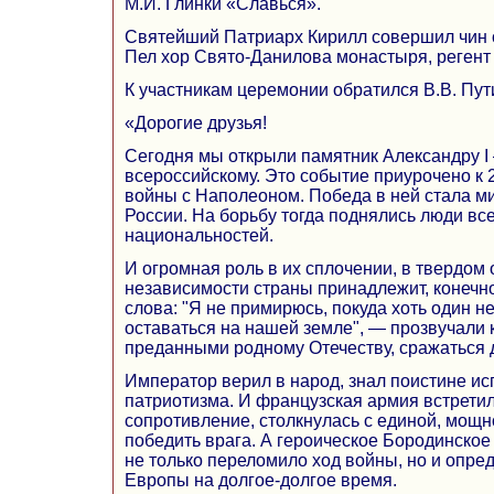
М.И. Глинки «Славься».
Святейший Патриарх Кирилл совершил чин 
Пел хор Свято-Данилова монастыря, регент
К участникам церемонии обратился В.В. Пут
«Дорогие друзья!
Сегодня мы открыли памятник Александру I
всероссийскому. Это событие приурочено к 
войны с Наполеоном. Победа в ней стала 
России. На борьбу тогда поднялись люди вс
национальностей.
И огромная роль в их сплочении, в твердом
независимости страны принадлежит, конечно,
слова: "Я не примирюсь, покуда хоть один н
оставаться на нашей земле", — прозвучали 
преданными родному Отечеству, сражаться 
Император верил в народ, знал поистине ис
патриотизма. И французская армия встрети
сопротивление, столкнулась с единой, мощн
победить врага. А героическое Бородинское
не только переломило ход войны, но и опре
Европы на долгое-долгое время.