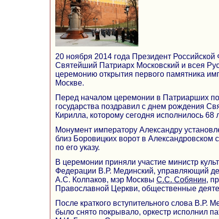
20 ноября 2014 года Президент Российско
Святейший Патриарх Московский и всея Рус
церемонию открытия первого памятника имп
Москве.
Перед началом церемонии в Патриарших по
государства поздравил с днем рождения С
Кирилла, которому сегодня исполнилось 68 л
Монумент императору Александру установл
близ Боровицких ворот в Александровском с
по его указу.
В церемонии приняли участие министр куль
Федерации В.Р. Мединский, управляющий д
А.С. Колпаков, мэр Москвы
С.С. Собянин
, п
Православной Церкви, общественные деяте
После краткого вступительного слова В.Р. М
было снято покрывало, оркестр исполнил п