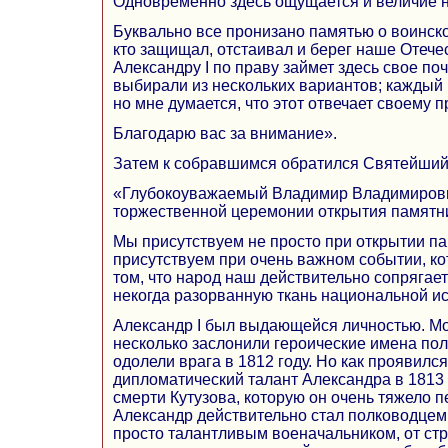
Одновременно здесь ощущается и величие 
Буквально все пронизано памятью о воинской
кто защищал, отстаивал и берег наше Отече
Александру I по праву займет здесь свое по
выбирали из нескольких вариантов; каждый 
но мне думается, что этот отвечает своему 
Благодарю вас за внимание».
Затем к собравшимся обратился Святейший
«Глубокоуважаемый Владимир Владимирович
торжественной церемонии открытия памятн
Мы присутствуем не просто при открытии п
присутствуем при очень важном событии, ко
том, что народ наш действительно сопрягае
некогда разорванную ткань национальной ис
Александр I был выдающейся личностью. Мо
несколько заслонили героические имена по
одолели врага в 1812 году. Но как проявилс
дипломатический талант Александра в 1813 
смерти Кутузова, которую он очень тяжело 
Александр действительно стал полководцем 
просто талантливым военачальником, от стр