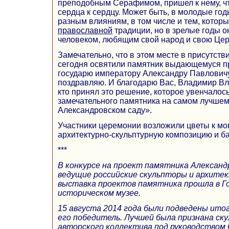
преподобным Серафимом, пришел к нему, чт
сердца к сердцу. Может быть, в молодые го
разным влияниям, в том числе и тем, котор
православной
традиции, но в зрелые годы о
человеком, любящим свой народ и свою Цер
Замечательно, что в этом месте в присутств
сегодня освятили памятник выдающемуся п
государю императору Александру Павловичу,
поздравляю. И благодарю Вас, Владимир Вла
кто принял это решение, которое увенчалос
замечательного памятника на самом лучшем
Александровском саду».
Участники церемонии возложили цветы к мо
архитектурно-скульптурную композицию и б
***
В конкурсе на проект памятника Александр
ведущие российские скульпторы и архите
выставка проектов памятника прошла в Г
историческом музее.
15 августа 2014 года были подведены итог
его победитель. Лучшей была признана ск
авторского коллектива под руководством 