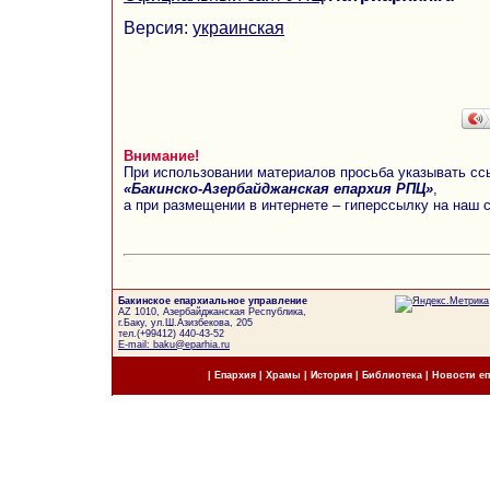
Версия:
украинская
Внимание!
При использовании материалов просьба указывать сс
«Бакинско-Азербайджанская епархия РПЦ»
,
а при размещении в интернете – гиперссылку на наш 
Бакинское епархиальное управление
AZ 1010, Азербайджанская Республика,
г.Баку, ул.Ш.Азизбекова, 205
тел.(+99412) 440-43-52
E-mail: baku@eparhia.ru
|
Епархия
|
Храмы
|
История
|
Библиотека
|
Новости е