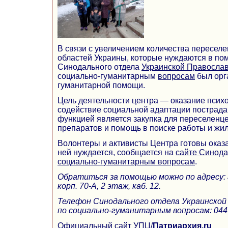
В связи с увеличением количества переселе
областей Украины, которые нуждаются в по
Синодального отдела
Украинской Правосла
социально-гуманитарным
вопросам
был орг
гуманитарной помощи.
Цель деятельности центра — оказание псих
содействие социальной адаптации пострада
функцией является закупка для переселенц
препаратов и помощь в поиске работы и жил
Волонтеры и активисты Центра готовы оказа
ней нуждается, сообщается на
сайте Синода
социально-гуманитарным вопросам
.
Обратиться за помощью можно по адресу: г.
корп. 70-А, 2 этаж, каб. 12.
Телефон Синодального отдела Украинской
по социально-гуманитарным вопросам: 044 
Официальный сайт УПЦ
/
Патриархия.ru