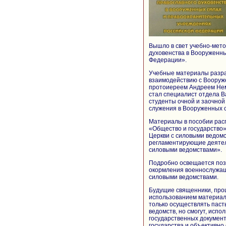
Вышло в свет учебно-мет
духовенства в Вооруженн
Федерации».
Учебные материалы разр
взаимодействию с Воору
протоиереем Андреем Нем
стал специалист отдела 
студенты очной и заочной
служения в Вооруженных 
Материалы в пособии расп
«Общество и государство»
Церкви с силовыми ведомс
регламентирующие деятел
силовыми ведомствами».
Подробно освещается поз
окормления военнослужащ
силовыми ведомствами.
Будущие священники, про
использованием материало
только осуществлять пас
ведомств, но смогут, исп
государственных документ
государства и объективно