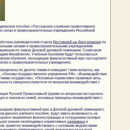
одическое пособие «Пастырское служение православного
ых силах и правоохранительных учреждениях Российской
аботаны руководителем отдела
Ростовской-на-Дону епархии
по
женными силами и правоохранительными учреждениями
ыкиным по заказу Донской духовной семинарии. Соавтором
Вадим Михайлютин. Учебным пособием будут пользоваться
 форм обучения, проходящие факультативный курс пастырского
силах и правоохранительных учреждениях.
ределены по десяти темам и освещают такие вопросы, как
, «Основы государственного управления РФ», «Взаимодействие
твами государства», «Основные нормативно-правовые акты,
ьность священнослужителя по вопросам взаимодействия с
иция Русской Православной Церкви по вопросам пастырского
их и членов их семей, основные принципы взаимодействия с
шедшие факультативный курс в Донской духовной семинарии с
в данного учебного пособия, будут иметь возможность не
тырское окормление военнослужащих и сотрудников силовых
ользуя знание необходимых нормативных
церковных
и
ов, грамотно взаимодействовать с силовыми ведомствами
 оценивать эффективность своей деятельности на этом