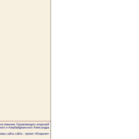
агословению Управляющего епархией
кого и Азербайджанского Александра
жка сайта сайта - проект «
Епархия
»