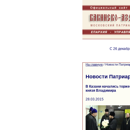
С 26 декабр
На главную
/
Новости Патриа
Новости Патриа
В Казани начались торже
князя Владимира
28.03.2015