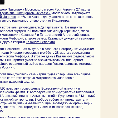
его Патриарха Московского и всея Руси Кирилла 27 марта
тдела внешних церковных связей
Московского Патриархата
ий Иларион
прибыл в Казань для участия в торжествах в честь
святого равноапостольного князя Владимира.
тя встречали: руководитель Департамента Президента
вопросам внутренней политики Александр Терентьев, глава
и
митрополит Казанский и Татарстанский Анастасий
,
епископ
инский Мефодий
, а также ректор Казанской духовной семинарии
, другие клирики
Казанской епархии
.
дит Божественная литургия в Казанско-Богородицком мужском
полит Иларион совершит в субботу 28 марта в сослужении
епископа Мефодия. В этот же день в Казанском федеральном
ль ОВЦС примет участие в заключительном пленарном
Цивилизационный выбор народов России: единство истории,
о России».
вославной духовной семинарии будет совершено всенощное
орого состоится встреча митрополита Илариона с
нтами духовной школы.
ВЦС возглавит совершение Божественной литургии в
занского кремля. В богослужении примут участие митрополит
й Анастасий, епископ Альметьевский и Бугульминский Мефодий,
станской митрополии. В соборе соберутся представители
естричеств, члены казачьих общин, молодежных организаций
, воспитанники городских и сельских воскресных школ,
ов.
олит Иларион примет участие в церемонии открытия