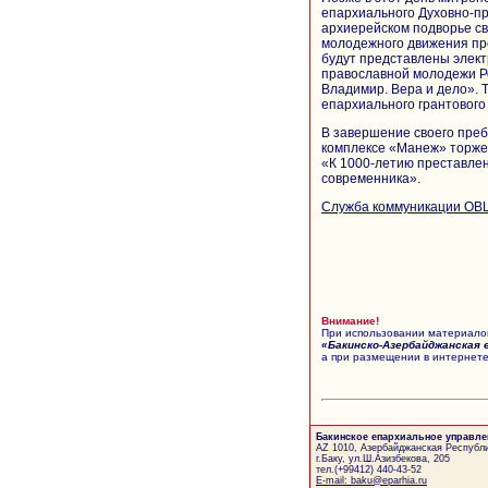
епархиального Духовно-пр
архиерейском подворье с
молодежного движения про
будут представлены элек
православной молодежи Р
Владимир. Вера и дело».
епархиального грантового 
В завершение своего преб
комплексе «Манеж» торже
«К 1000-летию преставлен
современника».
Служба коммуникации ОВ
Внимание!
При использовании материалов
«Бакинско-Азербайджанская 
а при размещении в интернете
Бакинское епархиальное управле
AZ 1010, Азербайджанская Республи
г.Баку, ул.Ш.Азизбекова, 205
тел.(+99412) 440-43-52
E-mail: baku@eparhia.ru