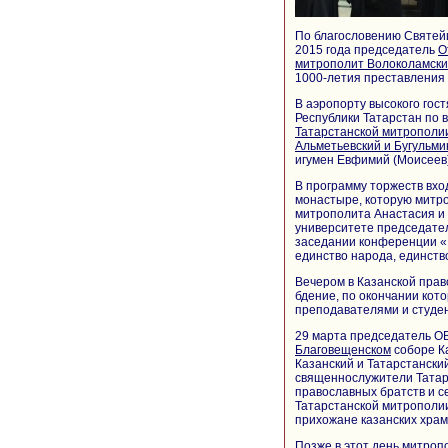
По благословению Святейш
2015 года председатель
О
митрополит Волоколамск
1000-летия преставления 
В аэропорту высокого гос
Республики Татарстан по 
Татарстанской митрополи
Альметьевский и Бугульм
игумен Евфимий (Моисеев)
В программу торжеств вхо
монастыре, которую митро
митрополита Анастасия и 
университете председате
заседании конференции «
единство народа, единств
Вечером в Казанской пра
бдение, по окончании кот
преподавателями и студе
29 марта председатель О
Благовещенском
соборе Ка
Казанский и Татарстански
священнослужители Татар
православных братств и с
Татарстанской митрополии
прихожане казанских храм
Позже в этот день митроп