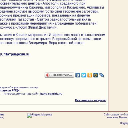
осветительского центра «Апостол», созданного при
вященномученика Кирилла, митрополита Казанского. Активисты
демонстрируют высокому гостю свои творческие заготовки,
тронные презентации проектов, показанных на форуме
еспублики Татарстан «Святой равноапостольный князь
 Также в программе мероприятия награждение победителей
конкурса «Люби! Живи! Действуй!».
ывания в Казани митрополит Иларион возглавит в выставочном
ственную церемонию открытия Всероссийской фотовыставки
ия святого князя Владимира. Вера сквозь объектив
ЦС
/
Патриархия.ru
Поделиться…
 просьба указывать ссылку:
епархия РПЦ»
,
 – гиперссылку на наш сайт:
baku-eparhia.ru
Все новости раздела
ние
Сайт создан по бл
ка,
епископа Бакинс
Поддер