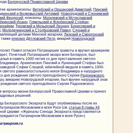
нода
Белорусской Православной Церкви
.
стие архиепископы:
Витебский и Оршанский Димитрий
;
Пинский
дненский и Волковысский Артемий
;
Новогрудский и Слонимский
ский Феодосий
; епископы:
Могилевский и Мстиславский
обринский Иоанн
;
Гомельский и Жлобинский Стефан
;
Серафим
;
Туровский и Мозырский Леонид
;
Борисовский и
н
;
Молодечненский и Столбцовский Павел
;
Слуцкий и
равляющий делами Минской экзархии;
Лидский и Сморгонский
л также
епископ Дятловский Петр
, викарий
Новогрудской
ополит Павел огласил Патриаршие грамоты и вручил архиереям
арет, Почетный Патриарший экзарх всея Беларуси, был
лью в память 1000-летия со дня преставления святого
 Владимира. Архиепископ Пинский и Лунинецкий Стефан был
праведной Софии Слуцкой, юбилейной медали в память 1000-
я святого равноапостольного князя Владимира и нагрудного
 со дня рождения святого преподобного Сергия
Радонежского
.
ру, викарию Новогрудской епархии, был вручен нагрудный знак
я рождения святого преподобного Сергия Радонежского.
е вопросы жизни Белорусской Православной Церкви и принял
кадровых решений.
а Белорусского Экзархата будут опубликованы после их
атриархом Московским и всея Руси (см.
статью 8 главы XII
вной Церкви: «Журналы Синода Экзархата представляются
ерждаются Патриархом Московским и всея Руси»).
атриархия.ru