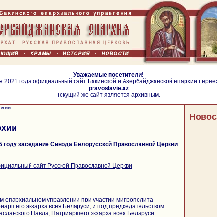
Уважаемые посетители!
я 2021 года официальный сайт Бакинской и Азербайджанской епархии перее
pravoslavie.az
Текущий же сайт является архивным.
рхии
Новос
рхии
15 году заседание Синода Белорусской Православной Церкви
ициальный сайт Русской Православной Церкви
м епархиальном управлении
при участии
митрополита
риаршего экзарха всея Беларуси, и под председательством
аславского Павла
, Патриаршего экзарха всея Беларуси,