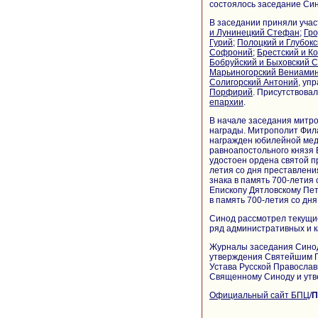
состоялось заседание Си
В заседании приняли уча
и Лунинецкий Стефан
;
Гро
Гурий
;
Полоцкий и Глубок
Софроний
;
Брестский и К
Бобруйский и Быховский 
Марьиногорский Вениами
Солигорский Антоний
, уп
Порфирий
. Присутствова
епархии
.
В начале заседания митр
награды. Митрополит Фил
награжден юбилейной меда
равноапостольного князя
удостоен ордена святой 
летия со дня преставлени
знака в память 700-летия
Епископу Дятловскому Пет
в память 700-летия со дн
Синод рассмотрел текущи
ряд административных и 
Журналы заседания Синод
утверждения Святейшим П
Устава Русской Правосла
Священному Синоду и утв
Официальный сайт БПЦ
/
П