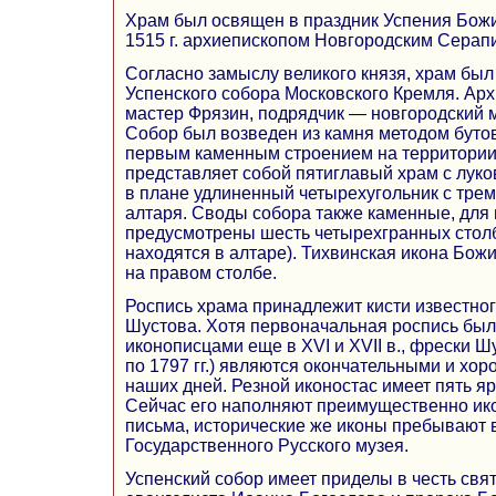
Храм был освящен в праздник Успения Божи
1515 г. архиепископом Новгородским Серап
Согласно замыслу великого князя, храм был
Успенского собора Московского Кремля. Ар
мастер Фрязин, подрядчик — новгородский 
Собор был возведен из камня методом бутов
первым каменным строением на территории 
представляет собой пятиглавый храм с лук
в плане удлиненный четырехугольник с тре
алтаря. Своды собора также каменные, для
предусмотрены шесть четырехгранных столб
находятся в алтаре). Тихвинская икона Бо
на правом столбе.
Роспись храма принадлежит кисти известно
Шустова. Хотя первоначальная роспись был
иконописцами еще в XVI и XVII в., фрески Ш
по 1797 гг.) являются окончательными и хо
наших дней. Резной иконостас имеет пять яру
Сейчас его наполняют преимущественно ик
письма, исторические же иконы пребывают 
Государственного Русского музея.
Успенский собор имеет приделы в честь свят