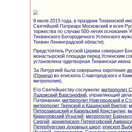
9 июля 2015 года, в праздник Тихвинской и
Святейший Патриарх Московский и всея Рус
торжества по случаю 500-летия основания У
Тихвинского Богородичного Успенского мужс
Тихвин Ленинградской области).
Предстоятель Русской Церкви совершил Бо
монастырской площади перед Успенским со
установлена чудотворная Тихвинская икона
За Литургией была совершена хиротония
ар
(Понича)
во епископа Славгородского и Каме
митрополия).
Его Святейшеству сослужили:
митрополит С
Ладожский Варсонофий
, управляющий дела
Патриархии;
митрополит Новгородский и Ст
митрополит Тверской и Кашинский Виктор
;
м
Петрозаводский и Карельский Константин
;
м
Кирилловский Игнатий
;
митрополит Барнаул
Сергий
;
архиепископ Петергофский Амврос
Петербургских духовных школ
;
епископ Выб