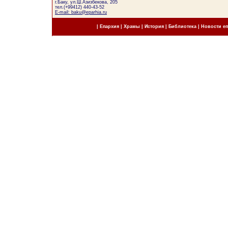
г.Баку, ул.Ш.Азизбекова, 205
тел.(+99412) 440-43-52
E-mail: baku@eparhia.ru
|
Епархия
|
Храмы
|
История
|
Библиотека
|
Новости е