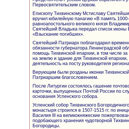
Первосвятительским словом.
Епископу Тихвинскому Мстиславу Святейши
вручил юбилейную панагию «В память 1000
равноапостольного великого князя Владими
Святейший Владыка передал список иконы
«Взыскание погибших».
Святейший Патриарх поблагодарил времен
обязанности губернатора Ленинградской обл
помощь Тихвинской епархии, в том числе з
на землю и здание для Тихвинской епархии,
деятельность на посту руководителя региона
Верующим были розданы иконки Тихвинской
Патриаршим благословением.
После Литургии состоялось гашение почтово
карточки, выпущенных Почтой России по сл
основания Успенского собора.
Успенский собор Тихвинского Богородичного
монастыря строился в 1507-1515 гг. по иниц
Василия III на великокняжеские пожертвова
подобающего хранения чудотворной Тихвин
Богородицы.