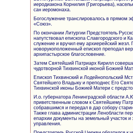
иеродиакона Корнилия (Григорьева), насел
сан иеромонаха.
Богослужение транслировалось в прямом э
«Союз».
По окончании Литургии Предстоятель Русс
напутствовал епископа Славгородского и К
служение и вручил ему архиерейский жезл. 
новорукоположенный епископ преподал ве
архипастырское благословение.
Затем Святейший Патриарх Кирилл соверш
чудотворной Тихвинской иконой Божией Мат
Епископ Тихвинский и Лодейнопольский Мст
Святейшего Владыку и преподнес Его Свят
Тихвинской иконы Божией Матери с предст
И.о. губернатора Ленинградской области А.
приветственным словом к Святейшему Патр
собравшимся и передал в дар собору стари
Также глава администрации Ленобласти пер
епархии документы на земельный участок и
управления.
Предстоятель Русской Церкви обратился к у