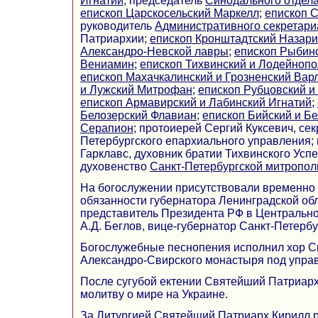
Игнатий
, председатель
Синодального отдел
епископ Царскосельский Маркелл
;
епископ 
руководитель
Административного секретари
Патриархии;
епископ Кронштадтский Назар
Александро-Невской лавры
;
епископ Рыбинс
Вениамин
;
епископ Тихвинский и Лодейнопо
епископ Махачкалинский и Грозненский Вар
и Лужский Митрофан
;
епископ Рубцовский и
епископ Армавирский и Лабинский Игнатий
;
Белозерский Флавиан
;
епископ Бийский и Б
Серапион
; протоиерей Сергий Куксевич, сек
Петербургского епархиального управления;
Гарклавс, духовник братии Тихвинского Усп
духовенство
Санкт-Петербургской митропол
На богослужении присутствовали временн
обязанности губернатора Ленинградской обл
представитель Президента РФ в Центральн
А.Д. Беглов, вице-губернатор Санкт-Петербу
Богослужебные песнопения исполнил хор С
Александро-Свирского монастыря под упра
После сугубой ектении Святейший Патриар
молитву о мире на Украине.
За Литургией Святейший Патриарх Кирилл 