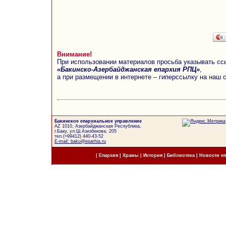
Внимание!
При использовании материалов просьба указывать сс
«Бакинско-Азербайджанская епархия РПЦ»
,
а при размещении в интернете – гиперссылку на наш 
Бакинское епархиальное управление
AZ 1010, Азербайджанская Республика,
г.Баку, ул.Ш.Азизбекова, 205
тел.(+99412) 440-43-52
E-mail: baku@eparhia.ru
|
Епархия
|
Храмы
|
История
|
Библиотека
|
Новости е