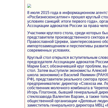
8 июля 2015 года в информационном агентс
«Росбизнесконсалтинг» прошел круглый ст
условиях санкций: итоги первого года», орг
Ассоциации адвокатов России за права чело
Участники круглого стола, среди которых б
представители производственного сектора и
Православной Церкви, заинтересованно об
импортозамещением и перспективы развити
современных условиях.
Круглый стол открылся вступительным слов
председателя Ассоциации адвокатов России
Марии Баст, обозначившей круг проблем, в
стол. Затем выступили экономисты Алексей
школа экономики) и Василий Якимкин (РАН
РФ), представители реального сектора прои
предприниматели: директор «Совхоза им. Л
собственник молочного комбината в Череп
Игорь Платонов, бывший генеральный дире
стеклозавода Валентин Варзин, а также то
общественной организации «Деловые люди»
заместитель генерального директора МВЦ «