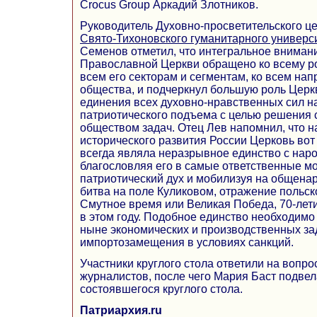
Crocus Group Аркадий Злотников.
Руководитель Духовно-просветительского ц
Свято-Тихоновского гуманитарного универс
Семенов отметил, что интегральное вниман
Православной Церкви обращено ко всему ро
всем его секторам и сегментам, ко всем на
общества, и подчеркнул большую роль Церк
единения всех духовно-нравственных сил н
патриотического подъема с целью решения 
обществом задач. Отец Лев напомнил, что н
исторического развития России Церковь вот
всегда являла неразрывное единство с нар
благословляя его в самые ответственные м
патриотический дух и мобилизуя на общена
битва на поле Куликовом, отражение польск
Смутное время или Великая Победа, 70-лет
в этом году. Подобное единство необходимо
ныне экономических и производственных зад
импортозамещения в условиях санкций.
Участники круглого стола ответили на вопр
журналистов, после чего Мария Баст подвел
состоявшегося круглого стола.
Патриархия.ru