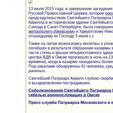
13 июля 2015 года, в завершение заседани
Русской Православной Церкви, которое
про
председательством Святейшего Патриарха М
Кирилла в историческом здании Святейшег
Синода в Санкт-Петербурге, была совершен
митрополиту
Ижевскому
и Удмуртскому Нико
отошедшему ко Господу 3 июня с.г.
Также на литии возносились молитвы о упо
погибших в результате обрушения казармы 
части стены и крыши четырехэтажного здан
центра ВДВ в Омске произошло в ночь на 13
времени), когда в казарме находились боле
Под завалами обнаружены 42 человека, сред
раненых.
Святейший Патриарх Кирилл глубоко скорби
о выздоровлении пострадавших.
Соболезнования Святейшего Патриарха К
гибелью военнослужащих в Омске
Пресс-служба Патриарха Московского и 