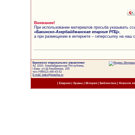
Внимание!
При использовании материалов просьба указывать сс
«Бакинско-Азербайджанская епархия РПЦ»
,
а при размещении в интернете – гиперссылку на наш 
Бакинское епархиальное управление
AZ 1010, Азербайджанская Республика,
г.Баку, ул.Ш.Азизбекова, 205
тел.(+99412) 440-43-52
E-mail: baku@eparhia.ru
|
Епархия
|
Храмы
|
История
|
Библиотека
|
Новости е