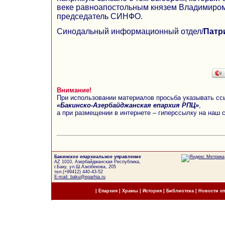
веке равноапостольным князем Владимиром
председатель СИНФО.
Синодальный информационный отдел/
Патр
Внимание!
При использовании материалов просьба указывать сс
«Бакинско-Азербайджанская епархия РПЦ»
,
а при размещении в интернете – гиперссылку на наш 
Бакинское епархиальное управление
AZ 1010, Азербайджанская Республика,
г.Баку, ул.Ш.Азизбекова, 205
тел.(+99412) 440-43-52
E-mail: baku@eparhia.ru
|
Епархия
|
Храмы
|
История
|
Библиотека
|
Новости е