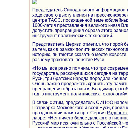
Председатель
Синодального информационн
ходе своего выступления на пресс-конфер
центре ТАСС, посвященной теме юбилейных
1000-летия преставления великого князя Вл
допустить превращения образа этого равноа
инструмент политических технологий.
Представитель Церкви отметил, что порой 
за тем, как в рамках политических технолог
историю, пытаются сказать о местечковости 
разному трактовать понятие Руси.
«Но мы все равно помним, что три совреме
государства, раскинувшихся сегодня на тер
Руси, три братских народа породили креща
Очень важно продолжать хранить эту память
превращения образа князя Владимира, осо
год, в инструмент политических технологий»,
В связи с этим, председатель СИНФО напо
Патриарха Московского и всея Руси, произ
праздновании памяти прп. Сергия
Радонежс
лавре: «Нет ничего более далекого от истин
Русский мир исключительно с Российской Ф