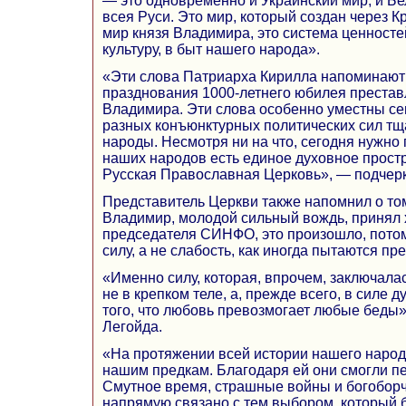
— это одновременно и Украинский мир, и Бе
всея Руси. Это мир, который создан через К
мир князя Владимира, это система ценносте
культуру, в быт нашего народа».
«Эти слова Патриарха Кирилла напоминают
празднования 1000-летнего юбилея престав
Владимира. Эти слова особенно уместны сег
разных конъюнктурных политических сил тщ
народы. Несмотря ни на что, сегодня нужно п
наших народов есть единое духовное простр
Русская Православная Церковь», — подчеркн
Представитель Церкви также напомнил о том
Владимир, молодой сильный вождь, принял 
председателя СИНФО, это произошло, потому
силу, а не слабость, как иногда пытаются пр
«Именно силу, которая, впрочем, заключала
не в крепком теле, а, прежде всего, в силе 
того, что любовь превозмогает любые беды»
Легойда.
«На протяжении всей истории нашего народ
нашим предкам. Благодаря ей они смогли пе
Смутное время, страшные войны и богоборч
напрямую связано с тем выбором, который 