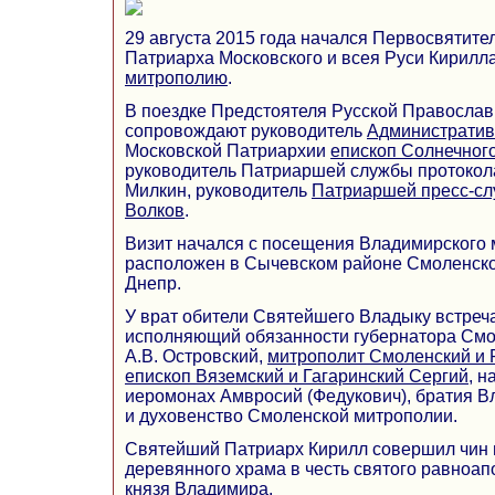
29 августа 2015 года начался Первосвятите
Патриарха Московского и всея Руси Кирилл
митрополию
.
В поездке Предстоятеля Русской Правосла
сопровождают руководитель
Административ
Московской Патриархии
епископ Солнечног
руководитель Патриаршей службы протокол
Милкин, руководитель
Патриаршей пресс-с
Волков
.
Визит начался с посещения Владимирского 
расположен в Сычевском районе Смоленской
Днепр.
У врат обители Святейшего Владыку встреч
исполняющий обязанности губернатора Смо
А.В. Островский,
митрополит Смоленский и 
епископ Вяземский и Гагаринский Сергий
, н
иеромонах Амвросий (Федукович), братия 
и духовенство Смоленской митрополии.
Святейший Патриарх Кирилл совершил чин
деревянного храма в честь святого равноап
князя Владимира.