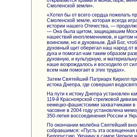
открываются храмы и монастыри, меня
Смоленской земли».
«Хотел бы от всего сердца пожелать п
Смоленской земле, которая всегда игр
истории нашего Отечества, — продол
— Она была щитом, защищавшим Москв
нашествий иноплеменников, и щитом н
воинским, но и духовным. Дай Бог, чтоб
духовный щит оберегал наш народ от в
духа и помогал нам таким образом раз
духовную, и культурную, и материальн
наше возрождалось и восходило от сил
всем нам помогает в этих трудах».
Затем Святейший Патриарх Кирилл про
истока Днепра, где совершил водосвя
На пути к истоку Днепра установлен ка
119-й Красноярской стрелковой дивизи
немецко-фашистскими захватчиками в 
часовне в 2004 году установлена мемо
350-летия воссоединения России и Укра
По окончании молебна Святейший внов
собравшимся: «Пусть эта освященная в
Белоруссию, Украину в самое Черное м