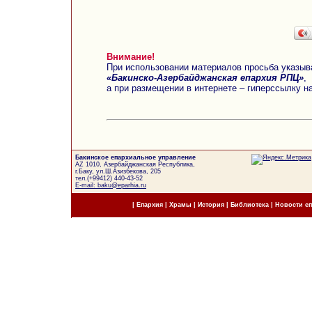
Внимание!
При использовании материалов просьба указыв
«Бакинско-Азербайджанская епархия РПЦ»
,
а при размещении в интернете – гиперссылку н
Бакинское епархиальное управление
AZ 1010, Азербайджанская Республика,
г.Баку, ул.Ш.Азизбекова, 205
тел.(+99412) 440-43-52
E-mail: baku@eparhia.ru
|
Епархия
|
Храмы
|
История
|
Библиотека
|
Новости е