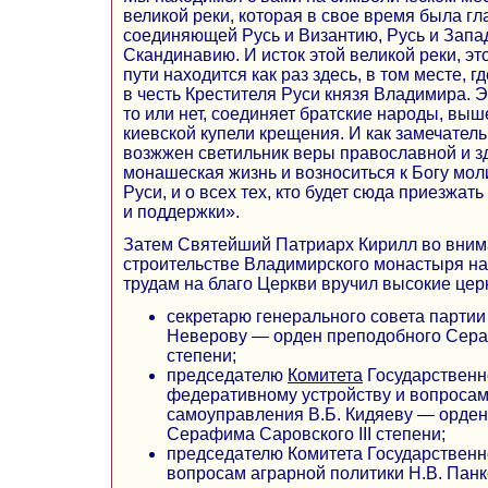
великой реки, которая в свое время была гл
соединяющей Русь и Византию, Русь и Запад
Скандинавию. И исток этой великой реки, э
пути находится как раз здесь, в том месте, 
в честь Крестителя Руси князя Владимира. Эт
то или нет, соединяет братские народы, вы
киевской купели крещения. И как замечательн
возжжен светильник веры православной и з
монашеская жизнь и возноситься к Богу мол
Руси, и о всех тех, кто будет сюда приезжат
и поддержки».
Затем Святейший Патриарх Кирилл во вним
строительстве Владимирского монастыря на 
трудам на благо Церкви вручил высокие це
секретарю генерального совета партии
Неверову — орден преподобного Сераф
степени;
председателю
Комитета
Государственн
федеративному устройству и вопросам
самоуправления В.Б. Кидяеву — орден
Серафима Саровского III степени;
председателю Комитета Государствен
вопросам аграрной политики Н.В. Пан