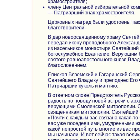
храмостроителя;
члену Центральной избирательной ком
— Патриарший знак храмостроителя.
Церковных наград были удостоены такж
благотворители.
В дар новоосвященному храму Святей
передал икону преподобного Александ
из насельников монастыря Святейший
богослужебное Евангелие. Верующим 
святого равноапостольного князя Вла
благословением.
Епископ Вяземский и Гагаринский Сер
Святейшего Владыку и преподнес Его
Патриаршии куколь и мантию.
В ответном слове Предстоятель Русск
радость по поводу новой встречи с ар
верующими Смоленской митрополии. 
священникам митрополии, Святейший 
«Почти с каждым вас связана какая-то
вас уже поседевшими, умудренными ж
какой непростой путь многие из вас пр
мы начинали. И вот сейчас такая вели