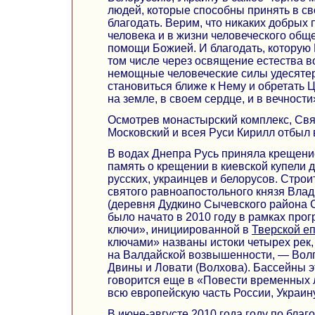
людей, которые способны принять в с
благодать. Верим, что никаких добрых
человека и в жизни человеческого общ
помощи Божией. И благодать, которую 
том числе через освящение естества в
немощные человеческие силы удесятер
становиться ближе к Нему и обретать Ц
на земле, в своем сердце, и в вечности
Осмотрев монастырский комплекс, Св
Московский и всея Руси Кирилл отбыл 
В водах Днепра Русь приняла крещение
память о крещении в киевской купели 
русских, украинцев и белорусов. Строи
святого равноапостольного князя Вла
(деревня Дудкино Сычевского района 
было начато в 2010 году в рамках пр
ключи», инициированной в
Тверской е
ключами» названы истоки четырех рек,
на Валдайской возвышенности, — Волг
Двины и Ловати (Волхова). Бассейны эт
говорится еще в «Повести временных 
всю европейскую часть России, Украин
В июне-августе 2010 года году по бла