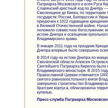
Патриарха Московского и всея Руси К
Славянский крестный ход по Днепру — 
Смоленщине до Киева, по территории 
государств: России, Белоруссии и Укр
приурочен к 1022 годовщине крещения
в Великой Отечественной войне. Начал
положило совместное богослужение: м
истоке Днепра и освящение купольного
Владимирского храма.
В январе 2011 года на праздник Креще
Днепра впервые было совершено освя
В 2014 году на истоке Днепра по иниц
Смоленской области Алексея Островск
Святейшего Патриарха Кирилла было н
Владимирского монастыря. В 2015 году,
Православной Церкви отмечается 1000
святого равноапостольного князя Вла
завершено строительство Владимирско
братские корпуса, облагорожена террит
купелью.
Пресс-служба Патриарха Московског