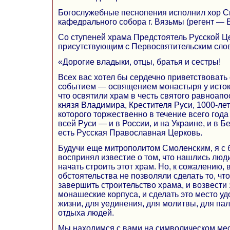
Богослужебные песнопения исполнил хор С
кафедрального собора г. Вязьмы (регент — Е
Со ступеней храма Предстоятель Русской Ц
присутствующим с Первосвятительским сло
«Дорогие владыки, отцы, братья и сестры!
Всех вас хотел бы сердечно приветствовать
событием — освящением монастыря у исток
что освятили храм в честь святого равноапо
князя Владимира, Крестителя Руси, 1000-ле
которого торжественно в течение всего год
всей Руси — и в России, и на Украине, и в Бе
есть Русская Православная Церковь.
Будучи еще митрополитом Смоленским, я с
воспринял известие о том, что нашлись люд
начать строить этот храм. Но, к сожалению, 
обстоятельства не позволяли сделать то, что
завершить строительство храма, и возвести
монашеские корпуса, и сделать это место у
жизни, для уединения, для молитвы, для па
отдыха людей.
Мы находимся с вами на символическом мес