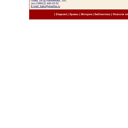
г.Баку, ул.Ш.Азизбекова, 205
тел.(+99412) 440-43-52
E-mail: baku@eparhia.ru
|
Епархия
|
Храмы
|
История
|
Библиотека
|
Новости е