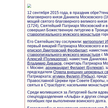
12 сентября 2015 года, в праздник обре?те
благоверного князя Даниила Московского (1
мощей святого благоверного великого князя
(1724), Святейший Патриарх Московский и 
совершил Божественную литургию в Троиц
ставропигиального мужского монастыря
гор
Его Святейшеству сослужили:
митрополит И
первый викарий Патриарха Московского и все
епископ Дмитровский Феофилакт
, наместни
ставропигиального мужского монастыря
г. 
Алексий (Поликарпов)
, наместник Данилова
Владимир Диваков
, секретарь Патриарха Мо
г. Москве;
архимандрит Филарет (Булеков)
, 
председателя
Отдела внешних церковных с
Патриархата;
игумен Филипп (Рябых)
, пред
Православной Церкви при Совете Европы, н
святых в Страсбурге; насельники монастыря
Среди молившихся за Литургией были вдовы
спецподразделения «Альфа» и других спец
погибших при выполнении воинского долга.