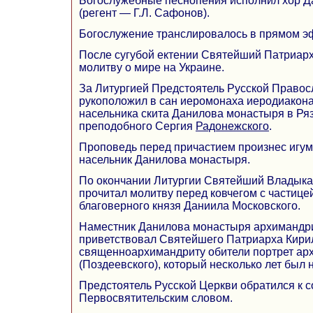
Богослужебные песнопения исполнил хор 
(регент — Г.Л. Сафонов).
Богослужение транслировалось в прямом 
После сугубой ектении Святейший Патриар
молитву о мире на Украине.
За Литургией Предстоятель Русской Право
рукоположил в сан иеромонаха иеродиакона
насельника скита Данилова монастыря в Ряз
преподобного Сергия
Радонежского
.
Проповедь перед причастием произнес игум
насельник Данилова монастыря.
По окончании Литургии Святейший Владыка
прочитал молитву перед ковчегом с частице
благоверного князя Даниила Московского.
Наместник Данилова монастыря архимандри
приветствовал Святейшего Патриарха Кирил
священноархимандриту обители портрет ар
(Поздеевского), который несколько лет был
Предстоятель Русской Церкви обратился к 
Первосвятительским словом.