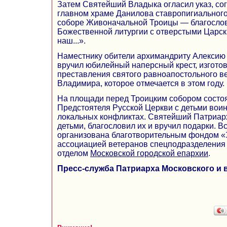
Затем Святейший Владыка огласил указ, сог
главном храме Данилова ставропигиальног
соборе Живоначальной Троицы — благосло
Божественной литургии с отверстыми Царск
наш...».
Наместнику обители архимандриту Алексию
вручил юбилейный наперсный крест, изгото
преставления святого равноапостольного ве
Владимира, которое отмечается в этом году.
На площади перед Троицким собором состоя
Предстоятеля Русской Церкви с детьми воин
локальных конфликтах. Святейший Патриар
детьми, благословил их и вручил подарки. В
организована благотворительным фондом «
ассоциацией ветеранов спецподразделени
отделом
Московской городской епархии
.
Пресс-служба Патриарха Московского и 