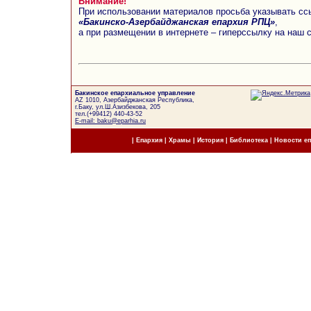
Внимание!
При использовании материалов просьба указывать сс
«Бакинско-Азербайджанская епархия РПЦ»
,
а при размещении в интернете – гиперссылку на наш 
Бакинское епархиальное управление
AZ 1010, Азербайджанская Республика,
г.Баку, ул.Ш.Азизбекова, 205
тел.(+99412) 440-43-52
E-mail: baku@eparhia.ru
|
Епархия
|
Храмы
|
История
|
Библиотека
|
Новости е