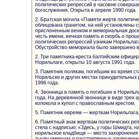
политических репрессий в часовне соверша
богослужения. Открыта в апреле 1990 года.
2. Братская могила «Памяти жертв политиче
облицована гранитом, на ней установлены с
прислоненным венком и мемориальная доска
честь имени, вечная память и скорбь о пр
политических репрессий узникам Норильлаг
Обустройство мемориала было завершено в 
2. Три памятника-креста балтийским офице
Норильлаге, открыты 10 августа 1991 года.
3. Памятник полякам, погибшим во время ст
Норильске и других местах принудительных 
1996 года.
4. Звонница в память о погибших в Норильл
года. На деревянной звоннице в виде трех 
колокола и купол с православным крестом.
5. Памятник евреям — жертвам Норильлага, 
6. Памятный знак жертвам политических ре
стела с надписью: «Здесь, у горы Шмидта, н
норильское кладбище — место захоронения в
тысяч умерших и расстрелянных заключенн