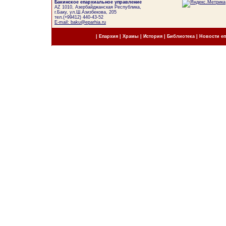
Бакинское епархиальное управление
AZ 1010, Азербайджанская Республика,
г.Баку, ул.Ш.Азизбекова, 205
тел.(+99412) 440-43-52
E-mail: baku@eparhia.ru
|
Епархия
|
Храмы
|
История
|
Библиотека
|
Новости е