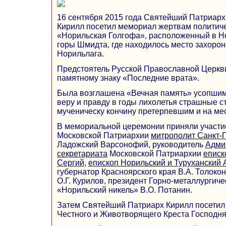
16 сентября 2015 года Святейший Патриарх
Кирилл посетил мемориал жертвам политич
«Норильская Голгофа», расположенный в Н
горы Шмидта, где находилось место захоро
Норильлага.
Предстоятель Русской Православной Церкви
памятному знаку «Последние врата».
Была возглашена «Вечная память» усопшим
веру и правду в годы лихолетья страшные с
мученическу кончину претерпевшим и на ме
В мемориальной церемонии приняли участ
Московской Патриархии
митрополит
Санкт-
Ладожский Варсонофий, руководитель
Адми
секретариата
Московской Патриархии
еписк
Сергий
,
епископ Норильский и Туруханский 
губернатор Красноярского края В.А. Толокон
О.Г. Курилов, президент Горно-металлургич
«Норильский никель» В.О. Потанин.
Затем Святейший Патриарх Кирилл посетил 
Честного и Животворящего Креста Господня