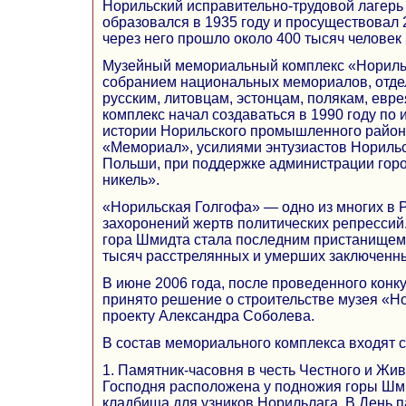
Норильский исправительно-трудовой лагерь
образовался в 1935 году и просуществовал 2
через него прошло около 400 тысяч человек
Музейный мемориальный комплекс «Нориль
собранием национальных мемориалов, отде
русским, литовцам, эстонцам, полякам, ев
комплекс начал создаваться в 1990 году по
истории Норильского промышленного района
«Мемориал», усилиями энтузиастов Норильс
Польши, при поддержке администрации гор
никель».
«Норильская Голгофа» — одно из многих в 
захоронений жертв политических репрессий.
гора Шмидта стала последним пристанищем 
тысяч расстрелянных и умерших заключенн
В июне 2006 года, после проведенного конк
принято решение о строительстве музея «Н
проекту Александра Соболева.
В состав мемориального комплекса входят 
1. Памятник-часовня в честь Честного и Жи
Господня расположена у подножия горы Шм
кладбища для узников Норильлага. В День 