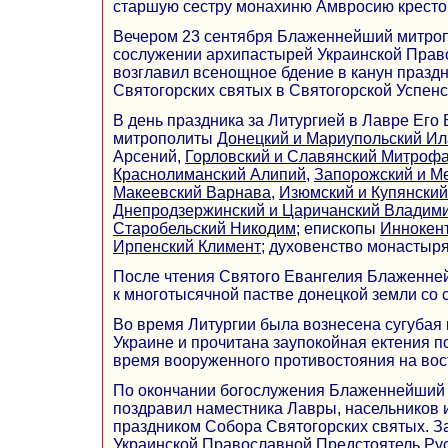
старшую сестру монахиню Амвросию кресто
Вечером 23 сентября Блаженнейший митро
сослужении архипастырей Украинской Прав
возглавил всенощное бдение в канун празд
Святогорских святых в Святогорской Успенс
В день праздника за Литургией в Лавре Его
митрополиты
Донецкий и Мариупольский И
Арсений,
Горловский и Славянский Митроф
Краснолиманский Алипий
,
Запорожский и М
Макеевский Варнава
,
Изюмский и Купянский
Днепродзержинский и Царичанский Владим
Старобельский Никодим
; епископы
Иннокент
Ирпенский Климент
; духовенство монастыря
После чтения Святого Евангелия Блаженне
к многотысячной пастве донецкой земли со 
Во время Литургии была вознесена сугубая 
Украине и прочитана заупокойная ектения п
время вооруженного противостояния на вос
По окончании богослужения Блаженнейший
поздравил наместника Лавры, насельников 
праздником Собора Святогорских святых. За
Украинской Православной Предстоятель Ру