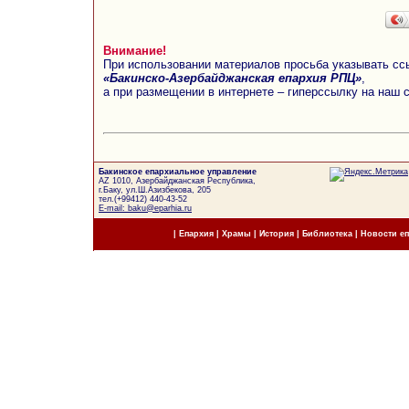
Внимание!
При использовании материалов просьба указывать сс
«Бакинско-Азербайджанская епархия РПЦ»
,
а при размещении в интернете – гиперссылку на наш 
Бакинское епархиальное управление
AZ 1010, Азербайджанская Республика,
г.Баку, ул.Ш.Азизбекова, 205
тел.(+99412) 440-43-52
E-mail: baku@eparhia.ru
|
Епархия
|
Храмы
|
История
|
Библиотека
|
Новости е