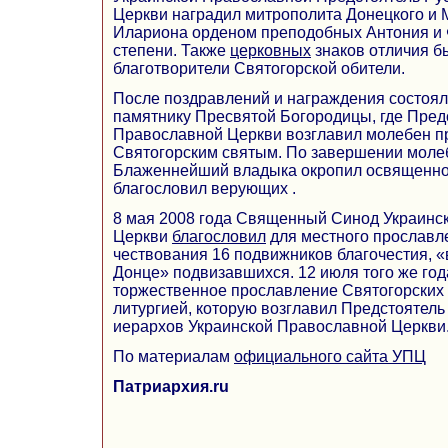
Церкви наградил митрополита Донецкого и 
Илариона орденом преподобных Антония и 
степени. Также
церковных
знаков отличия б
благотворители Святогорской обители.
После поздравлений и награждения состоял
памятнику Пресвятой Богородицы, где Пред
Православной Церкви возглавил молебен 
Святогорским святым. По завершении моле
Блаженнейший владыка окропил освященно
благословил верующих .
8 мая 2008 года Священный Синод Украинс
Церкви
благословил
для местного прославле
чествования 16 подвижников благочестия, «
Донце» подвизавшихся. 12 июля того же го
торжественное прославление Святогорских
литургией, которую возглавил Предстоятель
иерархов Украинской Православной Церкви
По материалам
официального сайта УПЦ
Патриархия.ru