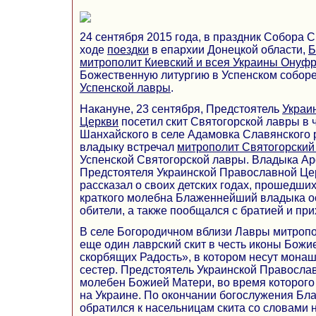
24 сентября 2015 года, в праздник Собора С
ходе
поездки
в епархии Донецкой области,
Б
митрополит Киевский и всея Украины Онуф
Божественную литургию в Успенском собор
Успенской лавры
.
Накануне, 23 сентября, Предстоятель
Украи
Церкви
посетил скит Святогорской лавры в 
Шанхайского в селе Адамовка Славянского
владыку встречал
митрополит Святогорский
Успенской Святогорской лавры. Владыка А
Предстоятеля Украинской Православной Цер
рассказал о своих детских годах, прошедши
краткого молебна Блаженнейший владыка о
обители, а также пообщался с братией и пр
В селе Богородичном вблизи Лавры митроп
еще один лаврский скит в честь иконы Божи
скорбящих Радость», в котором несут мона
сестер. Предстоятель Украинской Правосла
молебен Божией Матери, во время которого
на Украине. По окончании богослужения Б
обратился к насельницам скита со словами 