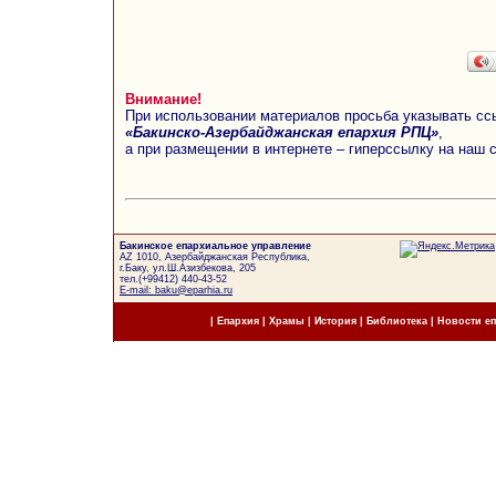
Внимание!
При использовании материалов просьба указывать сс
«Бакинско-Азербайджанская епархия РПЦ»
,
а при размещении в интернете – гиперссылку на наш 
Бакинское епархиальное управление
AZ 1010, Азербайджанская Республика,
г.Баку, ул.Ш.Азизбекова, 205
тел.(+99412) 440-43-52
E-mail: baku@eparhia.ru
|
Епархия
|
Храмы
|
История
|
Библиотека
|
Новости е