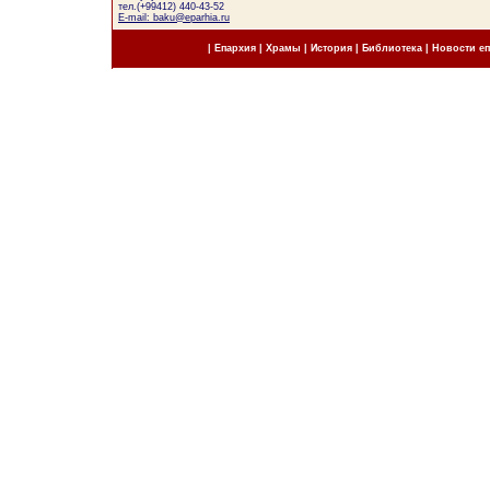
тел.(+99412) 440-43-52
E-mail: baku@eparhia.ru
|
Епархия
|
Храмы
|
История
|
Библиотека
|
Новости е