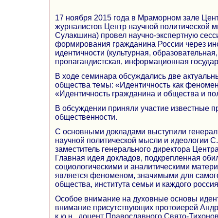
17 ноября 2015 года в Мраморном зале Цен
журналистов Центр научной политической м
Сулакшина) провел научно-экспертную сес
формирования гражданина России через ин
идентичности (культурная, образовательная,
пропагандистская, информационная государ
В ходе семинара обсуждались две актуальн
общества темы: «Идентичность как феномен
«Идентичность гражданина и общества и по
В обсуждении приняли участие известные п
общественности.
С основными докладами выступили генерал
научной политической мысли и идеологии С
заместитель генерального директора Центра
Главная идея докладов, подкрепленная об
социологическими и аналитическими матери
является феноменом, значимыми для самог
общества, института семьи и каждого росси
Особое внимание на духовные основы иден
внимание присутствующих протоиерей Андр
к.ю.н., доцент
Православного Свято-Тихонов