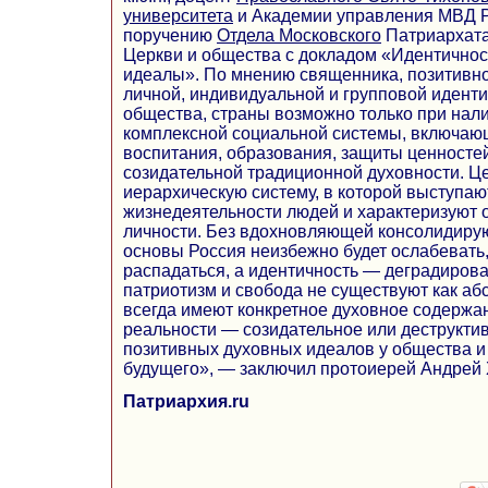
университета
и Академии управления МВД Р
поручению
Отдела
Московского
Патриархата
Церкви и общества с докладом «Идентичност
идеалы». По мнению священника, позитив
личной, индивидуальной и групповой иденти
общества, страны возможно только при нал
комплексной социальной системы, включающ
воспитания, образования, защиты ценносте
созидательной традиционной духовности. Ц
иерархическую систему, в которой выступа
жизнедеятельности людей и характеризуют
личности. Без вдохновляющей консолидиру
основы Россия неизбежно будет ослабевать,
распадаться, а идентичность — деградироват
патриотизм и свобода не существуют как аб
всегда имеют конкретное духовное содержан
реальности — созидательное или деструкти
позитивных духовных идеалов у общества и 
будущего», — заключил протоиерей Андрей
Патриархия.ru