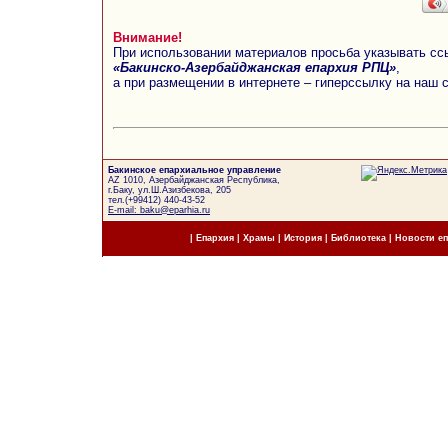
Внимание!
При использовании материалов просьба указывать сс
«Бакинско-Азербайджанская епархия РПЦ»
,
а при размещении в интернете – гиперссылку на наш 
Бакинское епархиальное управление
AZ 1010, Азербайджанская Республика,
г.Баку, ул.Ш.Азизбекова, 205
тел.(+99412) 440-43-52
E-mail: baku@eparhia.ru
|
Епархия
|
Храмы
|
История
|
Библиотека
|
Новости е