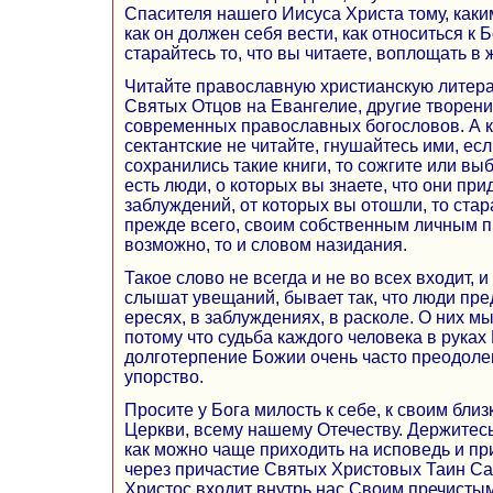
Спасителя нашего Иисуса Христа тому, каки
как он должен себя вести, как относиться к 
старайтесь то, что вы читаете, воплощать в 
Читайте православную христианскую литера
Святых Отцов на Евангелие, другие творени
современных православных богословов. А к
сектантские не читайте, гнушайтесь ими, если
сохранились такие книги, то сожгите или вы
есть люди, о которых вы знаете, что они пр
заблуждений, от которых вы отошли, то стар
прежде всего, своим собственным личным п
возможно, то и словом назидания.
Такое слово не всегда и не во всех входит, и
слышат увещаний, бывает так, что люди пре
ересях, в заблуждениях, в расколе. О них м
потому что судьба каждого человека в руках
долготерпение Божии очень часто преодоле
упорство.
Просите у Бога милость к себе, к своим бли
Церкви, всему нашему Отечеству. Держитесь
как можно чаще приходить на исповедь и пр
через причастие Святых Христовых Таин Са
Христос входит внутрь нас Своим пречисты