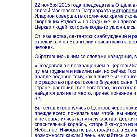
22 ноября 2015 года председатель
Отдела 
связей Московского Патриархата
митрополи
Иларион
совершил в столичном храме икон
скорбящих Радость» на Ордынке чин присо
Церкви людей, которые когда-то уклонились 
От язычества, сектантских заблуждений и р
отреклись и на Евангелии присягнули на ве
человек.
Обратившись к ним со словами назидания, 
«Поздравляю с возвращением в Церковь! К
путем трудным и извилистым, но сейчас Госп
правде подобно тому, как в притче из Еванг
и с радостью принял своего блудного сына. 
стране, расточил свое богатство, но осознал
найдется для него место, принес покаяние и в
32).
Вы сегодня вернулись в Церковь через покая
прежде всего, пожелать вам, чтобы вы нико
и не совратились на пути лукавства. Держите
спасительный корабль, который каждого из 
Небесное. Никогда не расставайтесь в Еванг
возможности каждый день, научайтесь из жиз