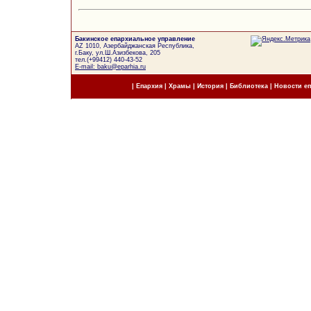
Бакинское епархиальное управление
AZ 1010, Азербайджанская Республика,
г.Баку, ул.Ш.Азизбекова, 205
тел.(+99412) 440-43-52
E-mail: baku@eparhia.ru
|
Епархия
|
Храмы
|
История
|
Библиотека
|
Новости е