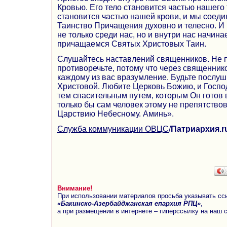
Кровью. Его тело становится частью нашего 
становится частью нашей крови, и мы соеди
Таинство Причащения духовно и телесно. И Б
не только среди нас, но и внутри нас начина
причащаемся Святых Христовых Таин.
Слушайтесь наставлений священников. Не п
противоречьте, потому что через священник
каждому из вас вразумление. Будьте послу
Христовой. Любите Церковь Божию, и Господ
тем спасительным путем, которым Он готов 
только бы сам человек этому не препятство
Царствию Небесному. Аминь».
Служба коммуникации ОВЦС
/
Патриархия.r
Внимание!
При использовании материалов просьба указывать сс
«Бакинско-Азербайджанская епархия РПЦ»
,
а при размещении в интернете – гиперссылку на наш 