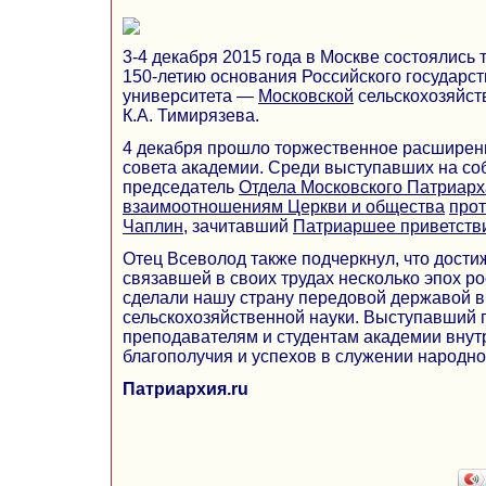
3-4 декабря 2015 года в Москве состоялись
150-летию основания Российского государст
университета —
Московской
сельскохозяйст
К.А. Тимирязева.
4 декабря прошло торжественное расширен
совета академии. Среди выступавших на со
председатель
Отдела Московского Патриарх
взаимоотношениям Церкви и общества
про
Чаплин
, зачитавший
Патриаршее приветств
Отец Всеволод также подчеркнул, что дости
связавшей в своих трудах несколько эпох ро
сделали нашу страну передовой державой в
сельскохозяйственной науки. Выступавший 
преподавателям и студентам академии внут
благополучия и успехов в служении народно
Патриархия.ru