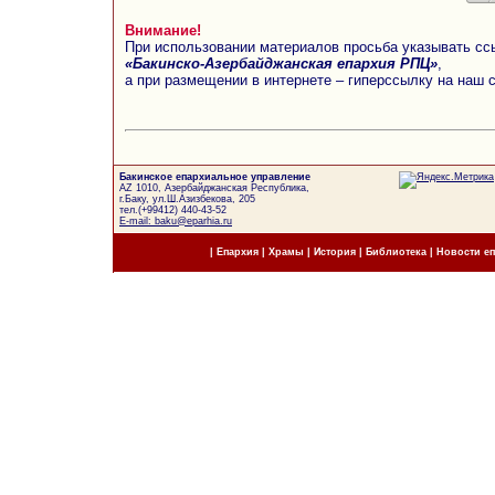
Внимание!
При использовании материалов просьба указывать сс
«Бакинско-Азербайджанская епархия РПЦ»
,
а при размещении в интернете – гиперссылку на наш 
Бакинское епархиальное управление
AZ 1010, Азербайджанская Республика,
г.Баку, ул.Ш.Азизбекова, 205
тел.(+99412) 440-43-52
E-mail: baku@eparhia.ru
|
Епархия
|
Храмы
|
История
|
Библиотека
|
Новости е