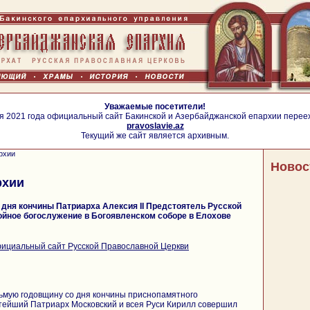
Уважаемые посетители!
я 2021 года официальный сайт Бакинской и Азербайджанской епархии перее
pravoslavie.az
Текущий же сайт является архивным.
рхии
Новос
рхии
дня кончины Патриарха Алексия II Предстоятель Русской
ойное богослужение в Богоявленском соборе в Елохове
ициальный сайт Русской Православной Церкви
едьмую годовщину со дня кончины приснопамятного
ятейший Патриарх Московский и всея Руси Кирилл совершил