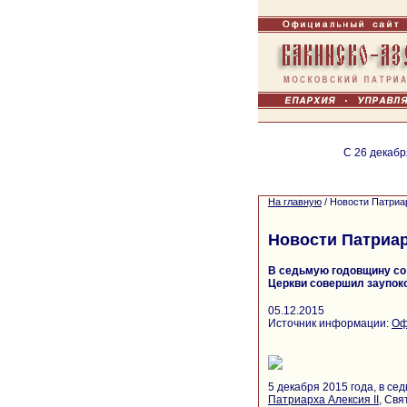
С 26 декабр
На главную
/
Новости Патриа
Новости Патриа
В седьмую годовщину со 
Церкви совершил заупок
05.12.2015
Источник информации:
Оф
5 декабря 2015 года, в с
Патриарха Алексия II
, Св