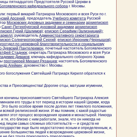
ницы пятнадцатого Предстоятеля Русской Церкви в
Богоявленского кафедрального собора
г. Москвы.
и: первый викарий Патриарха Московского и всея Руси по г.
нский Арсений
, председатель
Учебного комитета
Русской
ктор
Московских духовных академии и семинарии
архиепископ
р
Санкт-Петербургской духовной академии
архиепископ
епископ Гурий (Шалимов)
;
епископ Серафим (Зализницкий)
;
Маркелл
; руководитель
Административного секретариата
пископ Солнечногорский Сергий
;
епископ Иероним (Чернышов)
;
гоотдел по церковной благотворительности и социальному
о-Зуевский Пантелеимон
, почетный настоятель Богоявленского
атфей Стаднюк
; секретарь Патриарха Московского и всея Руси
ладимир Диваков
; ключарь кафедрального соборного Храма
вы
протоиерей Михаил Рязанцев
; настоятель Богоявленского
андр Агейкин
; духовенство г. Москвы.
ого богослужения Святейший Патриарх Кирилл обратился к
тва и Преосвященства! Дорогие отцы, матушки игумении,
дня кончины приснопамятного Святейшего Патриарха Алексия
минаем его труды в тот период в истории нашей Церкви, когда
 Это было особое время после долгих лет тяжелого положения,
м всякой религиозной жизни. И мы помним, с какой радостью
влял этот процесс возрождения храмов и монастырей. Никогда
и те, кто близко с ним работали, знали, что он никогда не
ред лицом самых сложных обстоятельств — и средств не
в государстве еще было недостаточно ясным и определенным, и,
шение большинства людей к возрождению церковной жизни,
е не без труда приходилось преодолевать.