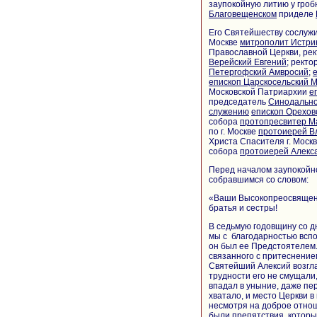
заупокойную литию у гроб
Благовещенском
приделе
Его Святейшеству сослужил
Москве
митрополит Истри
Православной Церкви, ре
Верейский Евгений
; ректо
Петергофский Амвросий
;
епископ Царскосельский 
Московской Патриархии
е
председатель
Синодально
служению
епископ Орехов
собора
протопресвитер М
по г. Москве
протоиерей В
Христа Спасителя г. Моск
собора
протоиерей Алекс
Перед началом заупокойн
собравшимся со словом:
«Ваши Высокопреосвященс
братья и сестры!
В седьмую годовщину со 
мы с благодарностью вспо
он был ее Предстоятелем.
связанного с притеснение
Святейший Алексий возгла
трудности его не смущали, 
впадал в уныние, даже пе
хватало, и место Церкви 
несмотря на доброе отно
были препятствия, которы