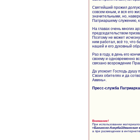
Святейший прожил долгую
совсем юным, и вся его ж
значительными, но, наве
Патриаршему служению, к 
На главах очень многих ар
председательством призва
Поэтому не может исчезну
ним работал, всё то, что 
нашей и его духовный обр
Раз в году, в день его к
своему и одновременно вс
связано возрождение Пра
Да упокоит Господь душу
Своих обителях и да сотв
Аминь».
Пресс-служба Патриарха 
Внимание!
При использовании материалов
«Бакинско-Азербайджанская 
а при размещении в интернете