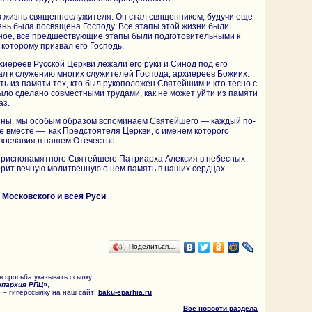
 жизнь священнослужителя. Он стал священником, будучи еще
изнь была посвящена Господу. Все этапы этой жизни были
рное, все предшествующие этапы были подготовительными к
которому призвал его Господь.
хиереев Русской Церкви лежали его руки и Синод под его
л к служению многих служителей Господа, архиереев Божиих.
ть из памяти тех, кто был рукоположен Святейшим и кто тесно с
было сделано совместными трудами, как не может уйти из памяти
аз.
ончины, мы особым образом вспоминаем Святейшего — каждый по-
е вместе — как Предстоятеля Церкви, с именем которого
вославия в нашем Отечестве.
 приснопамятного Святейшего Патриарха Алексия в небесных
орит вечную молитвенную о нем память в наших сердцах.
Московского и всея Руси
Поделиться…
 просьба указывать ссылку:
епархия РПЦ»
,
 – гиперссылку на наш сайт:
baku-eparhia.ru
Все новости раздела