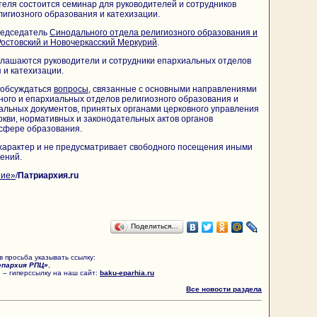
еля состоится семинар для руководителей и сотрудников
игиозного образования и катехизации.
редседатель
Синодального отдела религиозного образования и
остовский и Новочеркасский Меркурий
.
глашаются руководители и сотрудники епархиальных отделов
 и катехизации.
 обсуждаться
вопросы
, связанные с основными направлениями
ого и епархиальных отделов религиозного образования и
уальных документов, принятых органами церковного управления
кви, нормативных и законодательных актов органов
 сфере образования.
характер и не предусматривает свободного посещения иными
тений.
ние»
/
Патриархия.ru
Поделиться…
 просьба указывать ссылку:
епархия РПЦ»
,
 – гиперссылку на наш сайт:
baku-eparhia.ru
Все новости раздела