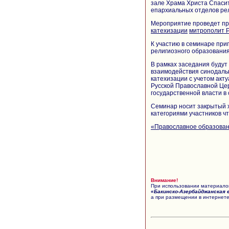
зале Храма Христа Спасит
епархиальных отделов рел
Мероприятие проведет п
катехизации
митрополит Р
К участию в семинаре при
религиозного образования
В рамках заседания будут
взаимодействия синодальн
катехизации с учетом акт
Русской Православной Цер
государственной власти в
Семинар носит закрытый 
категориями участников ч
«Православное образова
Внимание!
При использовании материалов
«Бакинско-Азербайджанская 
а при размещении в интернете