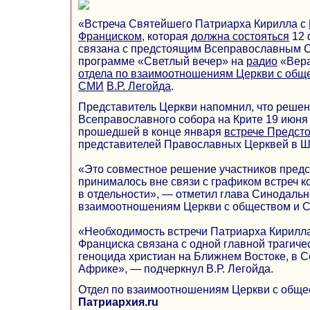
«Встреча Святейшего Патриарха Кирилла с
Франциском
, которая
должна состояться
12 
связана с предстоящим Всеправославным С
программе «Светлый вечер» на
радио
«Вера
отдела по взаимоотношениям Церкви с общ
СМИ
В.Р. Легойда
.
Представитель Церкви напомнил, что решен
Всеправославного собора на Крите 19 июня
прошедшей в конце января
встрече Предст
представителей Православных Церквей в Ш
«Это совместное решение участников предс
принималось вне связи с графиком встреч к
в отдельности», — отметил глава Синодальн
взаимоотношениям Церкви с обществом и 
«Необходимость встречи Патриарха Кирилл
Франциска связана с одной главной трагич
геноцида христиан на Ближнем Востоке, в 
Африке», — подчеркнул В.Р. Легойда.
Отдел по взаимоотношениям Церкви с обще
Патриархия.ru