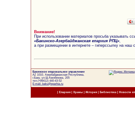
Внимание!
При использовании материалов просьба указывать сс
«Бакинско-Азербайджанская епархия РПЦ»
,
а при размещении в интернете – гиперссылку на наш 
Бакинское епархиальное управление
AZ 1010, Азербайджанская Республика,
г.Баку, ул.Ш.Азизбекова, 205
тел.(+99412) 440-43-52
E-mail: baku@eparhia.ru
|
Епархия
|
Храмы
|
История
|
Библиотека
|
Новости е