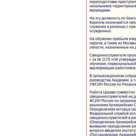
переподготовки приступи
начальников территориал
верующими.
На эту должность по благ
Кирилла назначаются свя
служения в регионах с п
осужденных.
На обучение прибыли клир
округов, а также из Москв
области, назначенные на
Священнослужители прохо
г. за № 1170 «Об утвержд
обучения, первоначально
квалификации работников 
В организационном собра
руководства Академии, а 
УФСИН России по Рязанск
Работа Церкви совместно 
священнослужителей на д
ФСИН России по организац
решениям Архиерейских Со
Определениях которых ск
Федеральной службой исп
священнослужителей в ра
(Определение Архиерейског
внимания преодоление ря
вопросе введения инстит
(Постановление Архиерейск