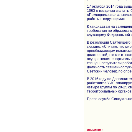
17 октября 2014 года вы
1063 о введении в штаты
«Помощников начальников
работы с верующими».
К кандидатам на замещен
требования по образованию
служащему Федеральной с
В резолюции Святейшего 
сказано: «Считаю, что мир
преобладающим исламским
должностей, так как в на
осуществляет епархиальны
священнослужители работ
должность священнослужи
Светский человек, по опр
В 2016 году по Дополнит
работников УИС планирует
четыре группы по 20-25 
территориальных органов
Пресс-служба Синодально
Внимание!