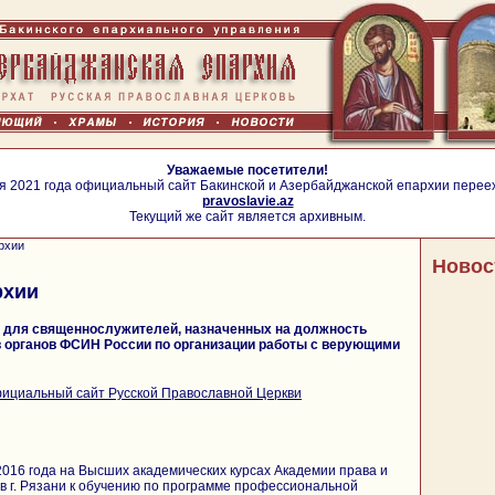
Уважаемые посетители!
я 2021 года официальный сайт Бакинской и Азербайджанской епархии перее
pravoslavie.az
Текущий же сайт является архивным.
рхии
Новос
рхии
ы для священнослужителей, назначенных на должность
 органов ФСИН России по организации работы с верующими
ициальный сайт Русской Православной Церкви
2016 года на Высших академических курсах Академии права и
 г. Рязани к обучению по программе профессиональной