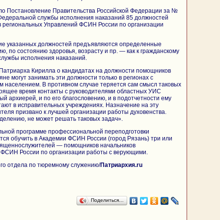
шло Постановление Правительства Российской Федерации за №
 Федеральной службы исполнения наказаний 85 должностей
 региональных Управлений ФСИН России по организации
ие указанных должностей предъявляются определенные
, по состоянию здоровья, возрасту и пр. — как к гражданскому
лужбы исполнения наказаний.
Патриарха Кирилла о кандидатах на должности помощников
яне могут занимать эти должности только в регионах с
 населением. В противном случае теряется сам смысл таковых
стоящее время контакты с руководителями областных УИС
й архиерей, и по его благословению, и в подотчетности ему
ают в исправительных учреждениях. Назначение на эту
теля призвано к лучшей организации работы духовенства.
еделению, не может решать таковых задач».
ельной программе профессиональной переподготовки
ся обучить в Академии ФСИН России (город Рязань) три или
священнослужителей — помощников начальников
 ФСИН России по организации работы с верующими.
го отдела по тюремному служению/
Патриархия.ru
Поделиться…