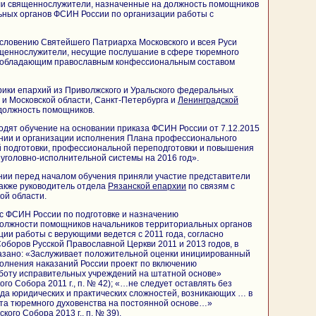
ли священнослужители, назначенные на должность помощников
ьных органов ФСИН России по организации работы с
ословению Святейшего Патриарха Московского и всея Руси
щеннослужители, несущие послушание в сфере тюремного
реобладающим православным конфессиональным составом
ики епархий из Приволжского и Уральского федеральных
ы и Московской области, Санкт-Петербурга и
Ленинградской
 должность помощников.
дят обучение на основании приказа ФСИН России от 7.12.2015
ении и организации исполнения Плана профессионального
й подготовки, профессиональной переподготовки и повышения
уголовно-исполнительной системы на 2016 год».
нии перед началом обучения приняли участие представители
также руководитель отдела
Рязанской епархии
по связям с
ой области.
с ФСИН России по подготовке и назначению
олжности помощников начальников территориальных органов
ии работы с верующими ведется с 2011 года, согласно
боров Русской Православной Церкви 2011 и 2013 годов, в
азано: «Заслуживает положительной оценки инициированный
олнения наказаний России проект по включению
боту исправительных учреждений на штатной основе»
о Собора 2011 г., п. № 42); «…не следует оставлять без
да юридических и практических сложностей, возникающих … в
ута тюремного духовенства на постоянной основе…»
ого Собора 2013 г., п. № 39).