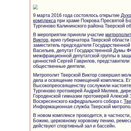
9 марта 2016 года состоялось открытие
Духо
комплекса
при храме Покрова Пресвятой Бо
Тургиново Калининского района Тверской о
В мероприятии приняли участие
митрополит
Виктор
, врио губернатора Тверской области
заместитель председателя Государственно
Васильев, депутат Государственной Думы Ф
межфракционной депутатской группы в защи
ценностей Сергей Гаврилов, представители
общественные деятели.
Митрополит Тверской Виктор совершил моле
дела и освящение помещений комплекса. Ег
Высокопреосвященству сослужили настоятел
Тургиново протоиерей Андрей Миляев, дир
Городенской гимназии протоиерей Алексий 
Воскресенского кафедрального собора г.
Тв
Информационная служба Тверской митропо
В новом комплексе проводится, в частности
Божию, церковному хоровому пению, ремес
действуют спортивный зал и бассейн.