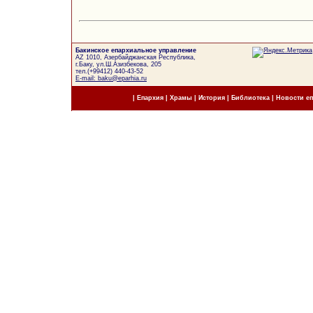
Бакинское епархиальное управление
AZ 1010, Азербайджанская Республика,
г.Баку, ул.Ш.Азизбекова, 205
тел.(+99412) 440-43-52
E-mail: baku@eparhia.ru
|
Епархия
|
Храмы
|
История
|
Библиотека
|
Новости е