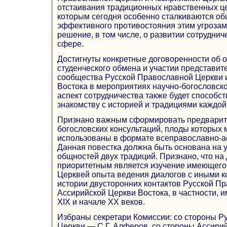
отстаивания традиционных нравственных це
которым сегодня особенно сталкиваются об
эффективного противостояния этим угрозам
решение, в том числе, о развитии сотрудни
сфере.
Достигнуты конкретные договоренности об 
студенческого обмена и участии представит
сообщества Русской Православной Церкви 
Востока в мероприятиях научно-богословск
аспект сотрудничества также будет способс
знакомству с историей и традициями каждой
Признано важным сформировать предварит
богословских консультаций, плоды которых 
использованы в формате всеправославно-ас
Данная повестка должна быть основана на 
общностей двух традиций. Признано, что на
приоритетным является изучение имеющегос
Церквей опыта ведения диалогов с иными к
истории двусторонних контактов Русской П
Ассирийской Церкви Востока, в частности, 
XIX и начале XX веков.
Избраны секретари Комиссии: со стороны Р
Церкви — С.Г. Алферов, со стороны Ассири