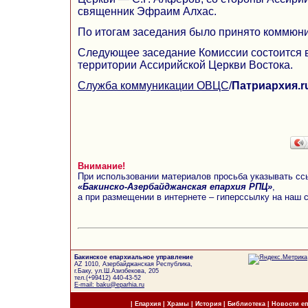
священник Эфраим Алхас.
По итогам заседания было принято коммюни
Следующее заседание Комиссии состоится в
территории Ассирийской Церкви Востока.
Служба коммуникации ОВЦС
/
Патриархия.r
Внимание!
При использовании материалов просьба указывать сс
«Бакинско-Азербайджанская епархия РПЦ»
,
а при размещении в интернете – гиперссылку на наш 
Бакинское епархиальное управление
AZ 1010, Азербайджанская Республика,
г.Баку, ул.Ш.Азизбекова, 205
тел.(+99412) 440-43-52
E-mail: baku@eparhia.ru
|
Епархия
|
Храмы
|
История
|
Библиотека
|
Новости е