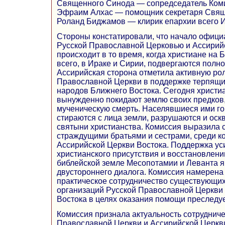
Священного Синода — сопредседатель Ком
Эфраим Алхас — помощник секретаря Свящ
Роланд Биджамов — клирик епархии всего И
Стороны констатировали, что начало офици
Русской Православной Церковью и Ассирий
происходит в то время, когда христиане на
всего, в Ираке и Сирии, подвергаются пол
Ассирийская сторона отметила активную ро
Православной Церкви в поддержке терпящи
народов Ближнего Востока. Сегодня христиа
вынужденно покидают землю своих предков
мученическую смерть. Населявшиеся ими го
стираются с лица земли, разрушаются и ос
святыни христианства. Комиссия выразила 
страждущими братьями и сестрами, среди к
Ассирийской Церкви Востока. Поддержка ус
христианского присутствия и восстановлен
библейской земле Месопотамии и Леванта я
двустороннего диалога. Комиссия намерена
практическое сотрудничество существующи
организаций Русской Православной Церкви
Востока в целях оказания помощи преследу
Комиссия признала актуальность сотрудниче
Православной Церкви и Ассирийской Церкви