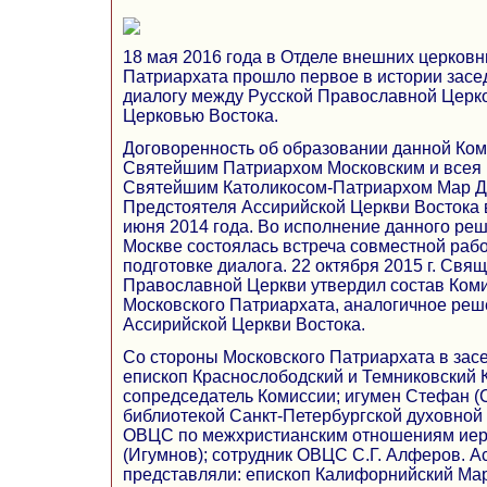
18 мая 2016 года в Отделе внешних церковн
Патриархата прошло первое в истории зас
диалогу между Русской Православной Церк
Церковью Востока.
Договоренность об образовании данной Ком
Святейшим Патриархом Московским и всея 
Святейшим Католикосом-Патриархом Мар Ды
Предстоятеля Ассирийской Церкви Востока 
июня 2014 года. Во исполнение данного реше
Москве состоялась встреча совместной раб
подготовке диалога. 22 октября 2015 г. Св
Православной Церкви утвердил состав Коми
Московского Патриархата, аналогичное ре
Ассирийской Церкви Востока.
Со стороны Московского Патриархата в зас
епископ Краснослободский и Темниковский
сопредседатель Комиссии; игумен Стефан 
библиотекой Санкт-Петербургской духовной 
ОВЦС по межхристианским отношениям ие
(Игумнов); сотрудник ОВЦС С.Г. Алферов. 
представляли: епископ Калифорнийский Мар