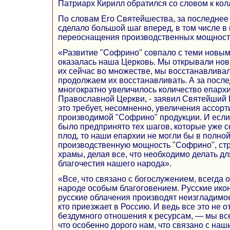
Патриарх Кирилл обратился со словом к ко
По словам Его Святейшества, за последнее
сделало большой шаг вперед, в том числе в
переоснащения производственных мощност
«Развитие "Софрино" совпало с теми новым
оказалась наша Церковь. Мы открывали но
их сейчас во множестве, мы восстанавлив
продолжаем их восстанавливать. А за после
многократно увеличилось количество епарх
Православной Церкви, - заявил Святейший 
это требует, несомненно, увеличения ассорт
производимой "Софрино" продукции. И если
было предпринято тех шагов, которые уже 
плод, то наши епархии не могли бы в полно
производственную мощность "Софрино", стр
храмы, делая все, что необходимо делать д
благочестия нашего народа».
«Все, что связано с богослужением, всегда
народе особым благоговением. Русские икон
русские облачения производят неизгладимое
кто приезжает в Россию. И ведь все это не от
бездумного отношения к ресурсам, — мы все
что особенно дорого нам, что связано с наш