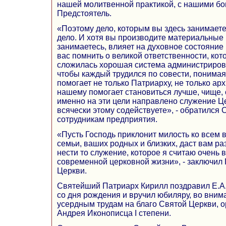
нашей молитвенной практикой, с нашими бо
Предстоятель.
«Поэтому дело, которым вы здесь занимаете
дело. И хотя вы производите материальные 
занимаетесь, влияет на духовное состояние
вас помнить о великой ответственности, кот
сложилась хорошая система администриров
чтобы каждый трудился по совести, понимая
помогает не только Патриарху, не только ар
нашему помогает становиться лучше, чище, 
именно на эти цели направлено служение Це
всячески этому содействуете», - обратился
сотрудникам предприятия.
«Пусть Господь приклонит милость ко всем 
семьи, ваших родных и близких, даст вам ра
нести то служение, которое я считаю очень
современной церковной жизни», - заключил
Церкви.
Святейший Патриарх Кирилл поздравил Е.А.
со дня рождения и вручил юбиляру, во вним
усердным трудам на благо Святой Церкви, 
Андрея Иконописца I степени.