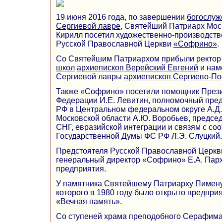
19 июня 2016 года, по завершении
богослуж
Сергиевой лавре
, Святейший Патриарх Мос
Кирилл посетил художественно-производст
Русской Православной Церкви
«Софрино»
.
Со Святейшим Патриархом прибыли ректо
школ
архиепископ Верейский Евгений
и нам
Сергиевой лавры
архиепископ Сергиево-По
Также «Софрино» посетили помощник Прези
Федерации И.Е. Левитин, полномочный пре
РФ в Центральном федеральном округе А.Д.
Московской области А.Ю. Воробьев, предсе
СНГ, евразийской интеграции и связям с со
Государственной Думы ФС РФ Л.Э. Слуцкий.
Предстоятеля Русской Православной Церкв
генеральный директор «Софрино» Е.А. Парх
предприятия.
У памятника Святейшему Патриарху Пимену
которого в 1980 году было открыто предпри
«Вечная память».
Со ступеней храма преподобного Серафим