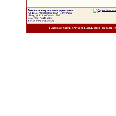
Бакинское епархиальное управление
AZ 1010, Азербайджанская Республика,
г.Баку, ул.Ш.Азизбекова, 205
тел.(+99412) 440-43-52
E-mail: baku@eparhia.ru
|
Епархия
|
Храмы
|
История
|
Библиотека
|
Новости е