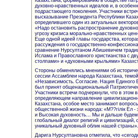
Казахстана, формированию в обществе пат
духовно-нравственных идеалов и, в особен
подрастающего поколения. Участники встре
высказывание Президента Республики Казах
определившего один из актуальных векторов
«Надо остановить распространение духовно
угрозу кризиса морально-нравственных ценн
Еще одной идеей главы государства, котора
рассуждения о государственно-конфессиона
сравнение Нурсултаном Абишевичем традиц
Ислама и Православного христианства с д
столпами» и «духовными крыльями» Казахс
Стороны обменялись мнениями об историче
сессии Ассамблеи народа Казахстана, темой
«Независимость. Согласие. Нация Единого 
был принят общенациональный Патриотическ
Участники встречи подчеркнули, что в этом 
определяющем направление цивилизационн
Казахстана, особое место занимают вопросы
общественной жизни народа: «М??гілік Ел - 
и Высокая духовность… Мы и дальше будем
глобальный диалог религий и цивилизаций,
уникальный духовный облик нашей страны»
Дарига Нурсултановна отметила, что «сего