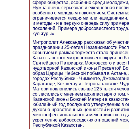
сфере общества, особенно среди молодежи,
Нужна очень серьезная и ежедневная воспи
особенно с молодым поколением. Системная
ограничивается лекциями или назиданиями,
и методы - и в первую очередь силу пример
поколений. Примера добросовестного труда
культуры».
Митрополит Александр рассказал об участи
праздновании 25-летия Независимости Респ
событием в рамках торжеств стало принесе
Казахстанского митрополичьего округа по б
Святейшего Патриарха Московского и всея 
чудотворной Казанской иконы Пресвятой Б
образ Царицы Небесной побывал в Астане, 
городах Республики - Чимкенте, Джезказгане
Караганде, Кокшетау и Петропавловске. Чу
Матери поклонились свыше 225 тысяч челове
согласились с мнением архипастыря о том,
Казанской иконы Божией Матери в казахстан
юбилейный год послужило утверждению в 
духовно-нравственных ценностей и развити
межконфессионального и межэтнического ди
укрепление добрососедских отношений меж
Республикой Казахстан.