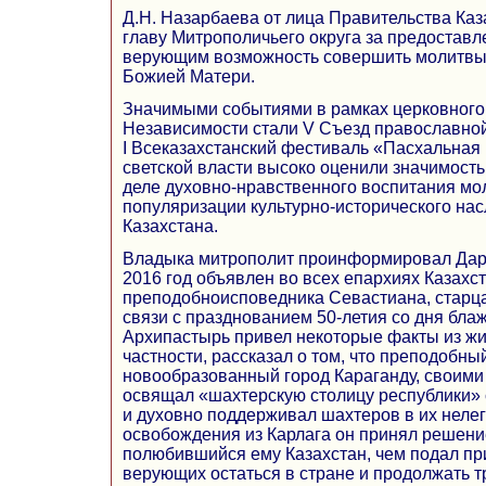
Д.Н. Назарбаева от лица Правительства Ка
главу Митрополичьего округа за предостав
верующим возможность совершить молитвы
Божией Матери.
Значимыми событиями в рамках церковного
Независимости стали V Съезд православно
I Всеказахстанский фестиваль «Пасхальная
светской власти высоко оценили значимост
деле духовно-нравственного воспитания мо
популяризации культурно-исторического на
Казахстана.
Владыка митрополит проинформировал Дари
2016 год объявлен во всех епархиях Казахс
преподобноисповедника Севастиана, старца
связи с празднованием 50-летия со дня бла
Архипастырь привел некоторые факты из жиз
частности, рассказал о том, что преподобный
новообразованный город Караганду, своими
освящал «шахтерскую столицу республики» 
и духовно поддерживал шахтеров в их нелег
освобождения из Карлага он принял решени
полюбившийся ему Казахстан, чем подал пр
верующих остаться в стране и продолжать т