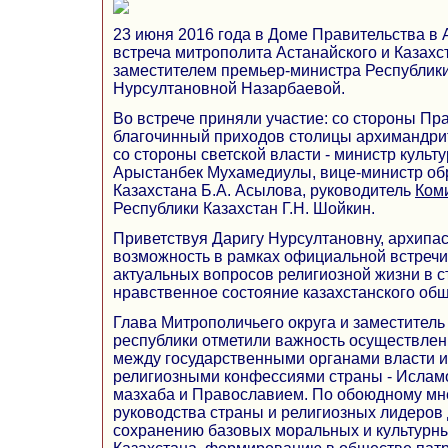
23 июня 2016 года в Доме Правительства в 
встреча митрополита Астанайского и Казахс
заместителем премьер-министра Республики
Нурсултановной Назарбаевой.
Во встрече приняли участие: со стороны Пр
благочинный приходов столицы архимандри
со стороны светской власти - министр культ
Арыстанбек Мухамедиулы, вице-министр об
Казахстана Б.А. Асылова, руководитель
Ком
Республики Казахстан Г.Н. Шойкин.
Приветствуя Даригу Нурсултановну, архипас
возможность в рамках официальной встречи,
актуальных вопросов религиозной жизни в с
нравственное состояние казахстанского общ
Глава Митрополичьего округа и заместител
республики отметили важность осуществлен
между государственными органами власти 
религиозными конфессиями страны - Ислам
мазхаба и Православием. По обоюдному мн
руководства страны и религиозных лидеров
сохранению базовых моральных и культурн