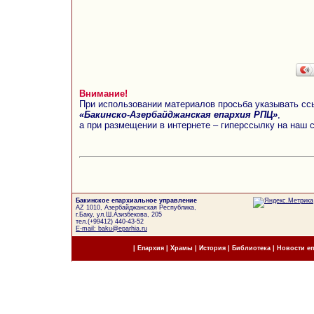
Внимание!
При использовании материалов просьба указывать сс
«Бакинско-Азербайджанская епархия РПЦ»
,
а при размещении в интернете – гиперссылку на наш 
Бакинское епархиальное управление
AZ 1010, Азербайджанская Республика,
г.Баку, ул.Ш.Азизбекова, 205
тел.(+99412) 440-43-52
E-mail: baku@eparhia.ru
|
Епархия
|
Храмы
|
История
|
Библиотека
|
Новости е