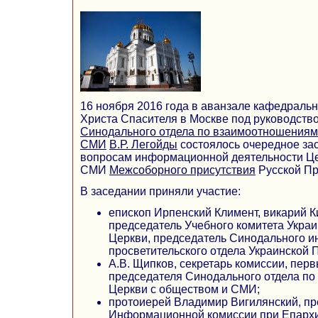
16 ноября 2016 года в аванзале кафедраль
Христа Спасителя в Москве под руководств
Синодального отдела по взаимоотношениям
СМИ
В.Р. Легойды
состоялось очередное за
вопросам информационной деятельности Це
СМИ
Межсоборного присутствия
Русской Пр
В заседании приняли участие:
епископ Ирпенский Климент, викарий К
председатель Учебного комитета Укра
Церкви, председатель Синодального 
просветительского отдела Украинской
А.В. Щипков, секретарь комиссии, пер
председателя Синодального отдела п
Церкви с обществом и СМИ;
протоиерей Владимир Вигилянский, пр
Информационной комиссии при Епархи