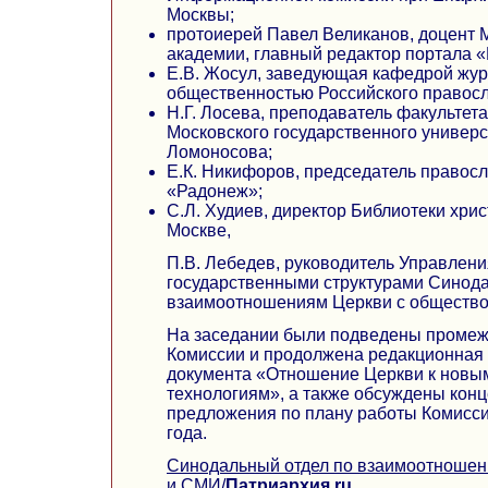
Москвы;
протоиерей Павел Великанов, доцент 
академии, главный редактор портала «
Е.В. Жосул, заведующая кафедрой жур
общественностью Российского правосл
Н.Г. Лосева, преподаватель факультет
Московского государственного универс
Ломоносова;
Е.К. Никифоров, председатель правос
«Радонеж»;
С.Л. Худиев, директор Библиотеки хрис
Москве,
П.В. Лебедев, руководитель Управлени
государственными структурами Синода
взаимоотношениям Церкви с обществ
На заседании были подведены промеж
Комиссии и продолжена редакционная 
документа «Отношение Церкви к нов
технологиям», а также обсуждены кон
предложения по плану работы Комисси
года.
Синодальный отдел по взаимоотношен
и СМИ
/
Патриархия.ru