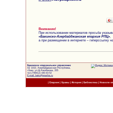
Внимание!
При использовании материалов просьба указыв
«Бакинско-Азербайджанская епархия РПЦ»
,
а при размещении в интернете – гиперссылку н
Бакинское епархиальное управление
AZ 1010, Азербайджанская Республика,
г.Баку, ул.Ш.Азизбекова, 205
тел.(+99412) 440-43-52
E-mail: baku@eparhia.ru
|
Епархия
|
Храмы
|
История
|
Библиотека
|
Новости е