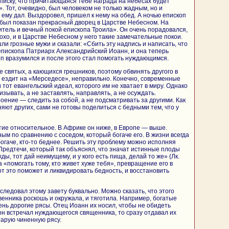
писку, что причитающаяся тебе награда на небесах будет
 Тот, очевидно, был человеком не только жадным, но и
 ему дал. Выздоровел, пришел к нему на обед. А ночью епископ
у был показан прекрасный дворец в Царстве Небесном. На
тель и вечный покой епископа Троила». Он очень порадовался,
охо, и в Царстве Небесном у него такие замечательные покои.
шли грозные мужи и сказали: «Сбить эту надпись и написать, что
 епископа Патриарх Александрийский Иоанн, и она теперь
п вразумился и после этого стал помогать нуждающимся.
 святых, а кающихся грешников, поэтому обвинять другого в
он ездит на «Мерседесе», неправильно. Конечно, современные
 тот евангельский идеал, которого им не хватает в миру. Однако
изывать, а не заставлять, направлять, а не осуждать.
оение — следить за собой, а не подсматривать за другими. Как
яют других, сами не готовы поделиться с бедными тем, что у
ие относительное. В Африке он ниже, в Европе — выше.
ым по сравнению с соседом, который богаче его. В жизни всегда
богаче, кто-то беднее. Решить эту проблему можно исполняя
Предтечи, который так объяснял, что значат истинные плоды
ды, тот дай неимущему, и у кого есть пища, делай то же» (Лк.
 «помогать тому, кто живет хуже тебя», превращение его в
т это поможет и ликвидировать бедность, и восстановить
ледовал этому завету буквально. Можно сказать, что этого
венника роскошь и окружала, и тяготила. Например, богатые
ень дорогие рясы. Отец Иоанн их носил, чтобы не обидеть
 он встречал нуждающегося священника, то сразу отдавал их
тарую чиненную рясу.