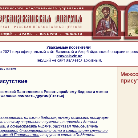
Уважаемые посетители!
я 2021 года официальный сайт Бакинской и Азербайджанской епархии перее
pravoslavie.az
Текущий же сайт является архивным.
исутствие
Межсо
прису
исутствие
яземский Пантелеимон: Решить проблему бедности можно
 желание помогать другим[Статья]
азговаривать на языке бедных», почему помогать неимущим
н и почему социальное служение на приходах должны
ки, а осуществлять миряне, рассказал председатель
 церковной благотворительности и социальному служению
яземский Пантелеимон
на круглом столе «Поддержка