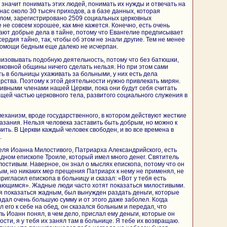
 значит понимать этих людей, понимать их нужды и отвечать на
 нас около 30 тысяч приходов, а в базе данных, которая
лом, зарегистрировано 2509 социальных церковных
не совсем хорошее, как мне кажется. Конечно, есть очень
ают добрые дела в тайне, потому что Евангелие предписывает
рдия тайно, так, чтобы об этом не знали другие. Тем не менее
помощи бедным еще далеко не исчерпан.
изовывать подобную деятельность, потому что без батюшки,
рковной общины ничего сделать нельзя. Но при этом сами
ь в больницы ухаживать за больными, у них есть дела
рства. Поэтому к этой деятельности нужно привлекать мирян.
тивными членами нашей Церкви, пока они будут себя считать
ащей частью церковного тела, развитого социального служения в
механизм, вроде государственного, в котором действуют жесткие
азания. Нельзя человека заставить быть добрым, но можно к
чить. В Церкви каждый человек свободен, и во все времена в
.
еля Иоанна Милостивого, Патриарха Александрийского, есть
адном епископе Троиле, который имел много денег. Святитель
лостивым. Наверное, он знал о мыслях епископа, потому что он
м, но никаких мер прещения Патриарх к нему не применял, не
ригласил епископа в больницу и сказал: «Вот у тебя есть
ающимся». Жадные люди часто хотят показаться милостивыми.
ая показаться жадным, был вынужден раздать деньги, которые
здал очень большую сумму и от этого даже заболел. Когда
 его к себе на обед, он сказался больным и передал, что
ь Иоанн понял, в чем дело, прислал ему деньги, которые он
рости, я у тебя их занял там в больнице. Я тебе их возвращаю.