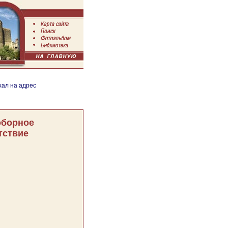
хал на адрес
борное
тствие