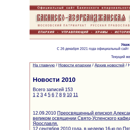
Уваж
С 26 декабря 2021 года официальный сайт
Текущий же
На главную
/
Новости епархии
/
Архив новостей
/
Новости 2010
Всего записей 153
1
2
3
4
5
6
7
8
9
10
11
12.09.2010
Преосвященный епископ Алексан
великом освящении Свято-Успенского кафед
Ярославля.
12 сентября 2010 года, в неделю 16-ю по Пя