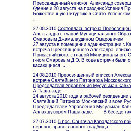
Преосвященный епископ Александр соверши
бдение и 28 августа на праздник Успения П
Божественную Литургию в Свято-Успенском 
...
27.08.2010
Состоялась встреча Преосвящен
Александра с главой Муниципального Образо
Омаровым Джамалаудином Омаровичем.
27 августа в помещении администрации г. К
встреча Преосвященного Алексадра, еписко
Прикаспийского, с главой Муниципального О
г-ном Омаровым Д.О. В ходе встречи были 
касающиеся ...
24.08.2010
Преосвященный епископ Алексан
встрече Святейшего Патриарха Московского
Председателя Управления Мусульман Кавка
А.Паша-заде.
24 августа 2010 года в рабочей резиденции
Святейший Патриарх Московский и всея Рус
Председателем Управления Мусульман Кав
Аллахшукюром Паша-заде. В беседе такж
27.07.2010
В пос. Сангачал Карадагского рай
перенос православного кладбища.