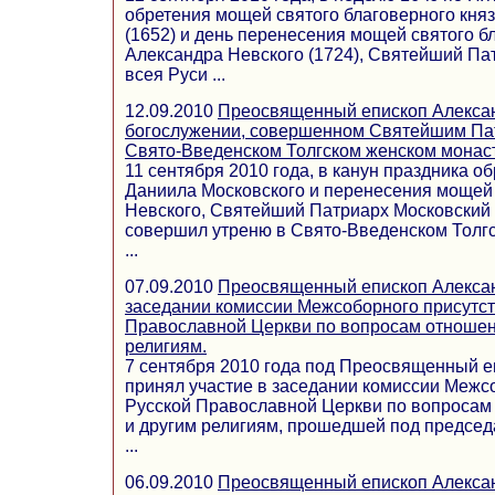
обретения мощей святого благоверного кня
(1652) и день перенесения мощей святого б
Александра Невского (1724), Святейший Па
всея Руси ...
12.09.2010
Преосвященный епископ Алексан
богослужении, совершенном Святейшим Па
Свято-Введенском Толгском женском монас
11 сентября 2010 года, в канун праздника об
Даниила Московского и перенесения мощей б
Невского, Святейший Патриарх Московский 
совершил утреню в Свято-Введенском Толг
...
07.09.2010
Преосвященный епископ Алексан
заседании комиссии Межсоборного присутст
Православной Церкви по вопросам отношен
религиям.
7 сентября 2010 года под Преосвященный е
принял участие в заседании комиссии Межс
Русской Православной Церкви по вопросам
и другим религиям, прошедшей под председ
...
06.09.2010
Преосвященный епископ Алексан