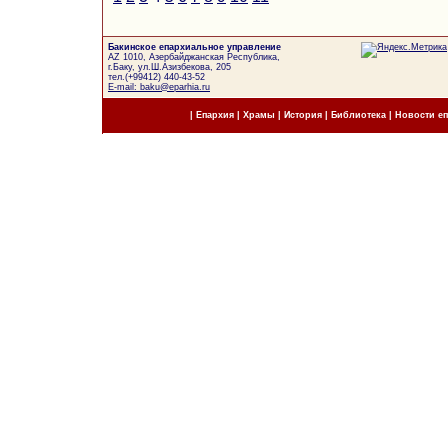
Бакинское епархиальное управление
AZ 1010, Азербайджанская Республика,
г.Баку, ул.Ш.Азизбекова, 205
тел.(+99412) 440-43-52
E-mail: baku@eparhia.ru
|
Епархия
|
Храмы
|
История
|
Библиотека
|
Новости е