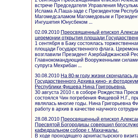
встрече Председателя Управления Мусульма
Ислама А.Паша-заде с Президентом Респуб
Магомедсаламом Магомедовым и Президен
Ингушетия Юнусбеком ...
02.09.2010
Преосвященный епископ Алексан
церемонии открытия площади Государствен
1 сентября в Баку состоялась торжественн
площади Государственного флага. Церемон
возглавили Президент Азербайджанской Ре
Главнокомандующий Вооруженными силами 
супруга Мехрибан ...
30.08.2010
На 80-м году жизни скончалась д
Государственного Архива кино- и фотодоку
Республики Фищева Нина Григорьевна.
30 августа 2010 г. в соборе Рождества Прес
состоялся Чин погребения Фищевой Н.Г., пр
являлась многие годы. Нина Григорьевна Ф
работу в архив в качестве научного сотрудни
28.08.2010
Преосвященный епископ Алексан
Пресвятой Богородицы совершил богослуже
кафедральном соборе г. Махачкалы.
В ходе проходящего архипастырского визита