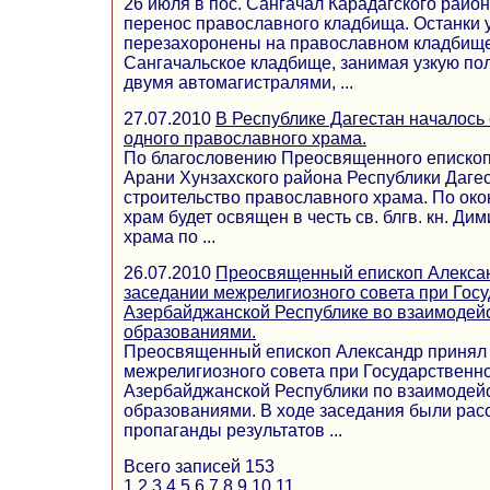
26 июля в пос. Сангачал Карадагского район
перенос православного кладбища. Останки 
перезахоронены на православном кладбище
Сангачальское кладбище, занимая узкую по
двумя автомагистралями, ...
27.07.2010
В Республике Дагестан началось
одного православного храма.
По благословению Преосвященного епископ
Арани Хунзахского района Республики Даге
строительство православного храма. По око
храм будет освящен в честь св. блгв. кн. Ди
храма по ...
26.07.2010
Преосвященный епископ Алексан
заседании межрелигиозного совета при Гос
Азербайджанской Республике во взаимодей
образованиями.
Преосвященный епископ Александр принял 
межрелигиозного совета при Государственн
Азербайджанской Республики по взаимодей
образованиями. В ходе заседания были ра
пропаганды результатов ...
Всего записей 153
1
2
3
4
5
6
7
8
9
10
11