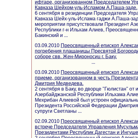
ифтаре, организованном Председателем У
Кавказа Шейхом-уль-Исламом А.Паша-заде.
6 сентября в резиденции Председателя Уп
Кавказа Шейх-уль-Ислама гаджи А.Паша-зад
мероприятии присутствовали Президент Аз
Республики г-н Ильхам Алиев, Преосвященн
Бакинский и ...
03.09.2010
Преосвященный епископ Алекса
погребения плащаницы Пресвятой Богород
соборе свв. Жен-Мироносиц г. Баку.
...
03.09.2010
Преосвященный епископ Алексан
приеме, организованном в честь Президент
Дмитрия Медведева.
2 сентября в Баку, во дворце "Гюлистан" от
Азербайджанской Республики Ильхама Алиев
Мехрибан Алиевой был устроен официальны
Президента Российской Федерации Дмитрия
супруги Светланы ...
02.09.2010
Преосвященный епископ Алексан
встрече Председателя Управления Мусульма
Президентами Республик Дагестан и Ингуше
2 сентября Преосвященный епископ Алексан