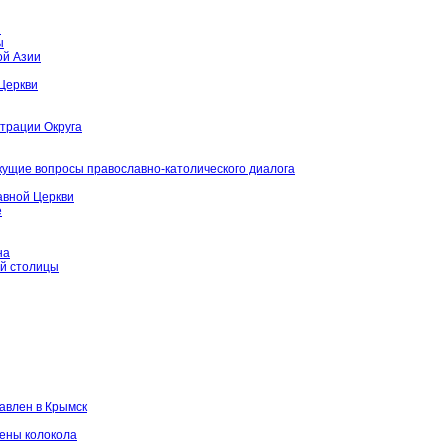
й
ы
ой Азии
Церкви
страции Округа
кущие вопросы православно-католического диалога
авной Церкви
е
на
ой столицы
авлен в Крымск
щены колокола