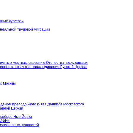
зные чувства»
легальной трудовой миграции
память о жертвах, спасению Отечества послуживших
енное к пятилетию воссоединения Русской Церкви
г. Москвы
рденом преподобного князя Даниила Московского
лавной Церкви
 соборе Нью-Йорка
«МИФИ»
религиозных ценностей