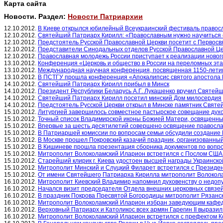
Карта сайта
Новости. Раздел:
Новости Патриархии
12.10.2012.
В Киеве открылся юбилейный Всеукраинский фестиваль правосл
12.10.2012.
Святейший Патриарх Кирилл: «Православным нужно научиться с
12.10.2012.
Предстоятель Русской Православной Церкви посетит с Первосв
12.10.2012.
Представители Синодальных отделов Русской Православной Це
12.10.2012.
Православная молодежь России приступает к реализации новог
13.10.2012.
Конференция «Церковь и общество в России на переломных эта
13.10.2012.
Международная научная конференция, посвященная 1150-летию
13.10.2012.
В ПСТГУ прошла конференция «Апокалипсис святого апостола Ио
14.10.2012.
Святейший Патриарх Кирилл прибыл в Минск
14.10.2012.
Президент Республики Беларусь А.Г. Лукашенко вручил Святей
14.10.2012.
Святейший Патриарх Кирилл посетил минский Дом милосердия
14.10.2012.
Предстоятель Русской Церкви открыл в Минске памятник Святей
15.10.2012.
Литургией завершилось совместное пастырское совещание духо
15.10.2012.
Точный список Владимирской иконы Божией Матери, освященный
15.10.2012.
Впервые за шесть десятилетий совершено освящение правосла
15.10.2012.
В Патриаршей комиссии по вопросам семьи обсудили создание
15.10.2012.
В Москве прошел Покровский казачий праздник, организованный
15.10.2012.
В Кишиневе прошла презентация сборника документов по вопр
15.10.2012.
Митрополит Волоколамский Иларион встретился с Послом США 
15.10.2012.
Старейший клирик г. Киева удостоен высшей награды Украинск
15.10.2012.
Митрополит Минский и Слуцкий Филарет встретился с Президен
15.10.2012.
От имени Святейшего Патриарха Кирилла митрополит Волоколам
16.10.2012.
Митрополит Киевский Владимир напомнил духовенству о недопу
16.10.2012.
Начался визит председателя Отдела внешних церковных связей
16.10.2012.
В праздник Покрова Пресвятой Богородицы митрополит Рязанск
16.10.2012.
Митрополит Волоколамский Иларион избран заведующим кафед
16.10.2012.
Верховный Патриарх и Католикос всех армян Гарегин II вырази
16.10.2012.
Митрополит Волоколамский Иларион встретился с префектом К