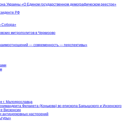
кона Украины «О Едином государственном демографическом реестре»
езиденте РФ
о Собора»
овских митрополитов в Черкизово
 взаимоотношений — современность — перспективы»
вами
ом
е г. Малоярославца
химандрита Филарета (Конькова) во епископа Барышского и Инзенского
те Висконсин
 и антицерковных настроений
ьтуры»