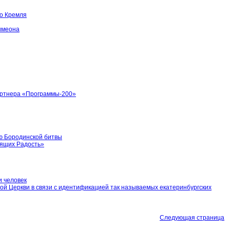
го Кремля
имеона
артнера «Программы-200»
ю Бородинской битвы
бящих Радость»
и человек
ой Церкви в связи с идентификацией так называемых екатеринбургских
Следующая страница