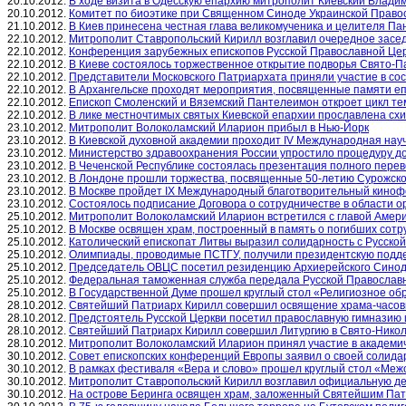
20.10.2012.
В ходе визита в Одесскую епархию митрополит Киевский Владим
20.10.2012.
Комитет по биоэтике при Священном Синоде Украинской Правос
21.10.2012.
В Киев принесена честная глава великомученика и целителя П
22.10.2012.
Митрополит Ставропольский Кирилл возглавил очередное засе
22.10.2012.
Конференция зарубежных епископов Русской Православной Цер
22.10.2012.
В Киеве состоялось торжественное открытие подворья Свято-
22.10.2012.
Представители Московского Патриархата приняли участие в с
22.10.2012.
В Архангельске проходят мероприятия, посвященные памяти еп
22.10.2012.
Епископ Смоленский и Вяземский Пантелеимон откроет цикл те
22.10.2012.
В лике местночтимых святых Киевской епархии прославлена схи
23.10.2012.
Митрополит Волоколамский Иларион прибыл в Нью-Йорк
23.10.2012.
В Киевской духовной академии проходит IV Международная нау
23.10.2012.
Министерство здравоохранения России упростило процедуру д
23.10.2012.
В Чеченской Республике состоялась презентация полного перев
23.10.2012.
В Лондоне прошли торжества, посвященные 50-летию Сурожск
23.10.2012.
В Москве пройдет IX Международный благотворительный киноф
23.10.2012.
Состоялось подписание Договора о сотрудничестве в области 
25.10.2012.
Митрополит Волоколамский Иларион встретился с главой Амер
25.10.2012.
В Москве освящен храм, построенный в память о погибших сотр
25.10.2012.
Католический епископат Литвы выразил солидарность с Русско
25.10.2012.
Олимпиады, проводимые ПСТГУ, получили президентскую подд
25.10.2012.
Председатель ОВЦС посетил резиденцию Архиерейского Синод
25.10.2012.
Федеральная таможенная служба передала Русской Православн
25.10.2012.
В Государственной Думе прошел круглый стол «Религиозное обр
28.10.2012.
Святейший Патриарх Кирилл совершил освящение храма-часовн
28.10.2012.
Предстоятель Русской Церкви посетил православную гимназию 
28.10.2012.
Святейший Патриарх Кирилл совершил Литургию в Свято-Никол
28.10.2012.
Митрополит Волоколамский Иларион принял участие в академич
30.10.2012.
Совет епископских конференций Европы заявил о своей солидар
30.10.2012.
В рамках фестиваля «Вера и слово» прошел круглый стол «Меж
30.10.2012.
Митрополит Ставропольский Кирилл возглавил официальную де
30.10.2012.
На острове Беринга освящен храм, заложенный Святейшим Па