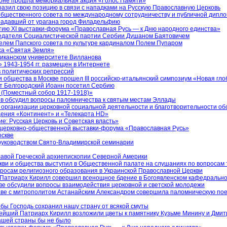
гоне прошла мемориальная акция «Голос Памяти»
азил свою позицию в связи с нападками на Русскую Православную Церковь
общественного совета по международному сотрудничеству и публичной дипл
радавший от урагана город Филадельфию
ию XI выставки-форума «Православная Русь — к Дню народного единства»
седателя Социалистической партии Сербии Душаном Баятовичем
лем Папского совета по культуре кардиналом Полем Пупаром
ха «Святая Земля»
риканском университете Вилланова
1943-1954 гг. размещен в Интернете
в политических репрессий
общества в Москве прошел III российско-итальянский симпозиум «Новая гло
т Белгородский Иоанн посетил Сербию
(Поместный собор 1917-1918)»
дов обсудил вопросы паломничества к святым местам Эллады
организации церковной социальной деятельности и благотворительности об
дения «Континент» и «Телекарта HD»
е: Русская Церковь и Советская власть»
 церковно-общественной выставки-форума «Православная Русь»
оскве
 руководством Свято-Владимирской семинарии
лавой Греческой архиепископии Северной Америки
ви и общества выступил в Общественной палате на слушаниях по вопросам 
осам религиозного образования в Украинской Православной Церкви
 Патриарх Кирилл совершил всенощное бдение в Богоявленском кафедрально
ве обсудили вопросы взаимодействия церковной и светской молодежи
главе с митрополитом Астанайским Александром совершила паломническую по
бы Господь сохранил нашу страну от всякой смуты
ятейший Патриарх Кирилл возложили цветы к памятнику Кузьме Минину и Дм
ашей страны бы не было