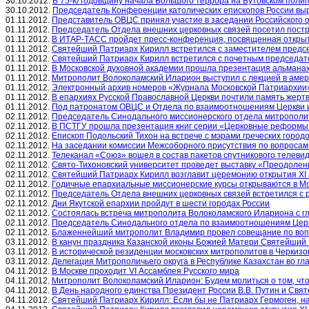
30.10.2012.
В 75-ю годовщину начала Большого террора на Бутовском поли
30.10.2012.
Председатель Конференции католических епископов России выр
01.11.2012.
Представитель ОВЦС принял участие в заседании Российского 
01.11.2012.
Председатель Отдела внешних церковных связей посетил пост
01.11.2012.
В ИТАР-ТАСС пройдет пресс-конференция, посвященная открыт
01.11.2012.
Святейший Патриарх Кирилл встретился с заместителем пред
01.11.2012.
Святейший Патриарх Кирилл встретился с почетным председате
01.11.2012.
В Московской духовной академии прошла презентация альмана
01.11.2012.
Митрополит Волоколамский Иларион выступил с лекцией в аме
01.11.2012.
Электронный архив номеров «Журнала Московской Патриархии» 
01.11.2012.
В епархиях Русской Православной Церкви почтили память жерт
01.11.2012.
Под патронатом ОВЦС и Отдела по взаимоотношениям Церкви и 
02.11.2012.
Председатель Синодального миссионерского отдела митрополи
02.11.2012.
В ПСТГУ прошла презентация книг серии «Церковные реформы 
02.11.2012.
Епископ Подольский Тихон на встрече с мэрами греческих горо
02.11.2012.
На заседании комиссии Межсоборного присутствия по вопросам 
02.11.2012.
Телеканал «Союз» вошел в состав пакетов спутникового телеви
02.11.2012.
Свято-Тихоновский университет проведет выставку «Преодолени
02.11.2012.
Святейший Патриарх Кирилл возглавит церемонию открытия XI
02.11.2012.
Годичные епархиальные миссионерские курсы открываются в М
02.11.2012.
Председатель Отдела внешних церковных связей встретился с
02.11.2012.
Дни Якутской епархии пройдут в шести городах России
02.11.2012.
Состоялась встреча митрополита Волоколамского Илариона с г
02.11.2012.
Председатель Синодального отдела по взаимоотношениям Церк
02.11.2012.
Блаженнейший митрополит Владимир провел совещание по вопр
03.11.2012.
В канун праздника Казанской иконы Божией Матери Святейший
03.11.2012.
В исторической резиденции московских митрополитов в Черкизо
03.11.2012.
Делегация Митрополичьего округа в Республике Казахстан во 
04.11.2012.
В Москве проходит VI Ассамблея Русского мира
04.11.2012.
Митрополит Волоколамский Иларион: Будем молиться о том, что
04.11.2012.
В День народного единства Президент России В.В. Путин и Св
04.11.2012.
Святейший Патриарх Кирилл: Если бы не Патриарх Гермоген, н