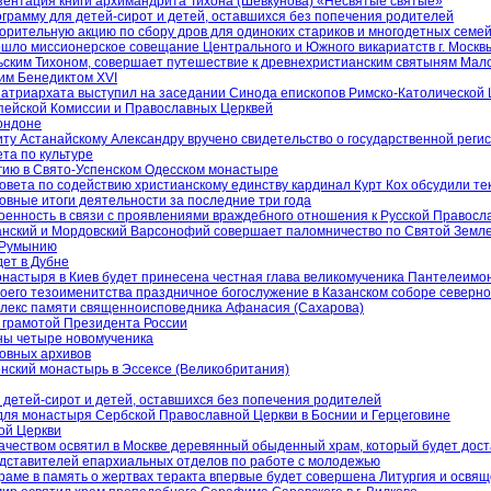
езентация книги архимандрита Тихона (Шевкунова) «Несвятые святые»
грамму для детей-сирот и детей, оставшихся без попечения родителей
рительную акцию по сбору дров для одиноких стариков и многодетных семе
шло миссионерское совещание Центрального и Южного викариатств г. Москв
ьским Тихоном, совершает путешествие к древнехристианским святыням Мал
им Бенедиктом XVI
атриархата выступил на заседании Синода епископов Римско-Католической 
пейской Комиссии и Православных Церквей
Лондоне
иту Астанайскому Александру вручено свидетельство о государственной реги
та по культуре
ию в Свято-Успенском Одесском монастыре
вета по содействию христианскому единству кардинал Курт Кох обсудили те
овные итоги деятельности за последние три года
енность в связи с проявлениями враждебного отношения к Русской Правосл
нский и Мордовский Варсонофий совершает паломничество по Святой Земл
в Румынию
ет в Дубне
настыря в Киев будет принесена честная глава великомученика Пантелеимо
воего тезоименитства праздничное богослужение в Казанском соборе северн
плекс памяти священноисповедника Афанасия (Сахарова)
й грамотой Президента России
ны четыре новомученика
ковных архивов
ский монастырь в Эссексе (Великобритания)
детей-сирот и детей, оставшихся без попечения родителей
для монастыря Сербской Православной Церкви в Боснии и Герцеговине
ой Церкви
ачеством освятил в Москве деревянный обыденный храм, который будет дост
едставителей епархиальных отделов по работе с молодежью
храме в память о жертвах теракта впервые будет совершена Литургия и освя