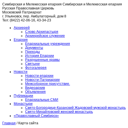
Симбирская и Мелекесская епархия
Симбирская и Мелекесская епархия
Русская Православная Церковь
Московский Патриархат
г. Ульяновск, пер. Амбулаторный, дом 8
Тел: (8422) 42-06-16, 43-34-23
Архиерей
Слово Архипастыря
Архиерейское служение
Епархия
Епархиальные учреждения
Документы
Приходы
История Епархии
Разрушенные храмы
Святыни
Фотогалерея
Новости
Новости епархии
Новости Патриархии
Межсоборное присутствие.
Видеоархив
Объявления
Публикации
Епархиальные СМИ
Монастыри
Свято-Богородице-Казанский Жадовский мужской монастырь
Свято-Михайловский женский монастырь
«Православный Симбирск»
Главная
/
Карта сайта