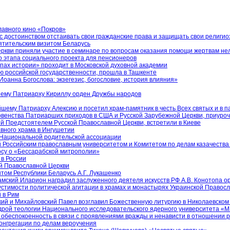
авного кино «Покров»
 достоинством отстаивать свои гражданские права и защищать свои религио
ятительским визитом Беларусь
ркви приняли участие в семинаре по вопросам оказания помощи жертвам не
о этапа социального проекта для пенсионеров
пах истории» проходит в Московской духовной академии
 российской государственности, прошла в Ташкенте
анна Богослова: экзегезис, богословие, история влияния»
шему Патриарху Кириллу орден Дружбы народов
шему Патриарху Алексию и посетил храм-памятник в честь Всех святых и в 
венства Патриарших приходов в США и Русской Зарубежной Церкви, приуроч
 Предстоятелем Русской Православной Церкви, встретили в Киеве
вного храма в Ингушетии
 Национальной родительской ассоциации
 Российским православным университетом и Комитетом по делам казачества 
осу о «Бессарабской митрополии»
в России
ой Православной Церкви
том Республики Беларусь А.Г. Лукашенко
ский Иларион наградил заслуженного деятеля искусств РФ А.В. Конотопа о
стимости политической агитации в храмах и монастырях Украинской Правос
 в Рим
ий и Михайловский Павел возглавил Божественную литургию в Николаевском
рой теологии Национального исследовательского ядерного университета 
л обеспокоенность в связи с проявлениями вражды и ненависти в отношении 
онгрегации по делам вероучения