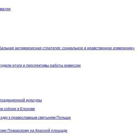
оматии
бальная антикризисная стратегия: социальное и нравственное измерение»
судили итоги и перспективы работы комиссии
традиционной культуры
м соборе в Елохове
ездку к православным святыням Польши
итрию Пожарскому на Красной площади