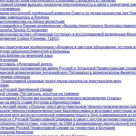
ир освятил храм преподобного Серафима Саровского в г. Вилково
лавной Церкви выразил серьезную обеспокоенность в связи с принятием за
антелеимона
дание постоянной профильной комиссии Совета по делам казачества при Пр
кви завершилась в Лондоне
Пантелеимонова на Афоне монастыря
остоявшейся в Париже конференции «Вызовы предстоящего Всеправославног
ископа Тихона (Степанова)
матических встреч «Илиинская гостиная» в воссоздаваемой резиденции Моск
игумения София (Гринева, †1941)
чно-практическая конференция «Духовное и светское образование: история
опуска священнослужителей в больницы
ода Библии на чеченский язык
ой епархии
естиваль «Лучезарный ангел»
организации паломничества между Русской и Элладской Православными Церк
иканской архиепископии Антиохийского Патриархата архиепископом Филипп
удниках спецназа
й Православной Церковью перед лицом нападок на христианскую веру
ержку
а Русской Зарубежной Церкви
ой Церкви 756 святынь, изъятых на таможне
азование в России как основа патриотического возрождения страны»
и на месте ставки Кутузова в Малоярославце
и детский приют «Отрада» при Свято-Никольском Черноостровском монастыр
ьском Черноостровском монастыре Малоярославца и возглавил хиротонию ар
еском акте англо-католической семинарии Нашота Хаус в американском шта
ности с Русской Православной Церковью в связи с ростом антихристианских
соборное присутствие: участвуют ли СМИ в формировании дискуссионной кул
легацию Русской Православной Церкви на торжествах в Болгарии
триархом Кириллом