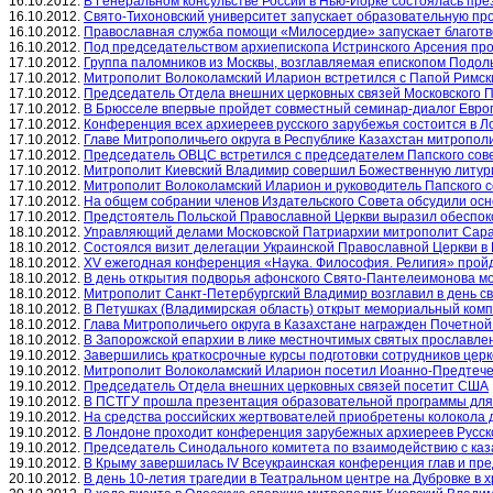
16.10.2012.
В Генеральном консульстве России в Нью-Йорке состоялась пр
16.10.2012.
Свято-Тихоновский университет запускает образовательную про
16.10.2012.
Православная служба помощи «Милосердие» запускает благотво
16.10.2012.
Под председательством архиепископа Истринского Арсения про
17.10.2012.
Группа паломников из Москвы, возглавляемая епископом Подол
17.10.2012.
Митрополит Волоколамский Иларион встретился с Папой Римск
17.10.2012.
Председатель Отдела внешних церковных связей Московского П
17.10.2012.
В Брюсселе впервые пройдет совместный семинар-диалог Евро
17.10.2012.
Конференция всех архиереев русского зарубежья состоится в 
17.10.2012.
Главе Митрополичьего округа в Республике Казахстан митропол
17.10.2012.
Председатель ОВЦС встретился с председателем Папского сове
17.10.2012.
Митрополит Киевский Владимир совершил Божественную литург
17.10.2012.
Митрополит Волоколамский Иларион и руководитель Папского со
17.10.2012.
На общем собрании членов Издательского Совета обсудили осн
17.10.2012.
Предстоятель Польской Православной Церкви выразил обеспоко
18.10.2012.
Управляющий делами Московской Патриархии митрополит Сара
18.10.2012.
Состоялся визит делегации Украинской Православной Церкви 
18.10.2012.
XV ежегодная конференция «Наука. Философия. Религия» пройд
18.10.2012.
В день открытия подворья афонского Свято-Пантелеимонова мо
18.10.2012.
Митрополит Санкт-Петербургский Владимир возглавил в день с
18.10.2012.
В Петушках (Владимирская область) открыт мемориальный ком
18.10.2012.
Глава Митрополичьего округа в Казахстане награжден Почетно
18.10.2012.
В Запорожской епархии в лике местночтимых святых прославле
19.10.2012.
Завершились краткосрочные курсы подготовки сотрудников цер
19.10.2012.
Митрополит Волоколамский Иларион посетил Иоанно-Предтечен
19.10.2012.
Председатель Отдела внешних церковных связей посетит США
19.10.2012.
В ПСТГУ прошла презентация образовательной программы для 
19.10.2012.
На средства российских жертвователей приобретены колокола 
19.10.2012.
В Лондоне проходит конференция зарубежных архиереев Русск
19.10.2012.
Председатель Синодального комитета по взаимодействию с каз
19.10.2012.
В Крыму завершилась IV Всеукраинская конференция глав и пр
20.10.2012.
В день 10-летия трагедии в Театральном центре на Дубровке в 