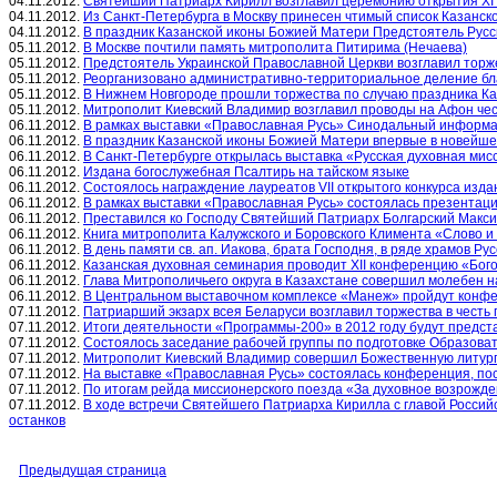
04.11.2012.
Святейший Патриарх Кирилл возглавил церемонию открытия XI
04.11.2012.
Из Санкт-Петербурга в Москву принесен чтимый список Казанс
04.11.2012.
В праздник Казанской иконы Божией Матери Предстоятель Русс
05.11.2012.
В Москве почтили память митрополита Питирима (Нечаева)
05.11.2012.
Предстоятель Украинской Православной Церкви возглавил торж
05.11.2012.
Реорганизовано административно-территориальное деление бла
05.11.2012.
В Нижнем Новгороде прошли торжества по случаю праздника Ка
05.11.2012.
Митрополит Киевский Владимир возглавил проводы на Афон че
06.11.2012.
В рамках выставки «Православная Русь» Синодальный информа
06.11.2012.
В праздник Казанской иконы Божией Матери впервые в новейше
06.11.2012.
В Санкт-Петербурге открылась выставка «Русская духовная мис
06.11.2012.
Издана богослужебная Псалтирь на тайском языке
06.11.2012.
Состоялось награждение лауреатов VII открытого конкурса изд
06.11.2012.
В рамках выставки «Православная Русь» состоялась презент
06.11.2012.
Преставился ко Господу Святейший Патриарх Болгарский Макс
06.11.2012.
Книга митрополита Калужского и Боровского Климента «Слово 
06.11.2012.
В день памяти св. ап. Иакова, брата Господня, в ряде храмов 
06.11.2012.
Казанская духовная семинария проводит XII конференцию «Бого
06.11.2012.
Глава Митрополичьего округа в Казахстане совершил молебен н
06.11.2012.
В Центральном выставочном комплексе «Манеж» пройдут конфе
07.11.2012.
Патриарший экзарх всея Беларуси возглавил торжества в честь
07.11.2012.
Итоги деятельности «Программы-200» в 2012 году будут предс
07.11.2012.
Состоялось заседание рабочей группы по подготовке Образова
07.11.2012.
Митрополит Киевский Владимир совершил Божественную литург
07.11.2012.
На выставке «Православная Русь» состоялась конференция, по
07.11.2012.
По итогам рейда миссионерского поезда «За духовное возрожде
07.11.2012.
В ходе встречи Святейшего Патриарха Кирилла с главой Россий
останков
Предыдущая страница