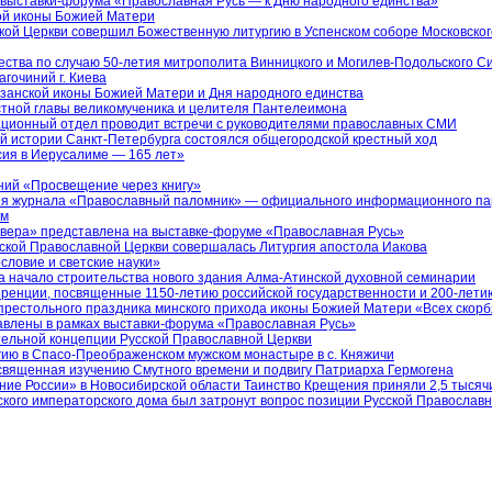
 выставки-форума «Православная Русь — к Дню народного единства»
кой иконы Божией Матери
кой Церкви совершил Божественную литургию в Успенском соборе Московско
ества по случаю 50-летия митрополита Винницкого и Могилев-Подольского С
гочиний г. Киева
занской иконы Божией Матери и Дня народного единства
стной главы великомученика и целителя Пантелеимона
ционный отдел проводит встречи с руководителями православных СМИ
й истории Санкт-Петербурга состоялся общегородской крестный ход
сия в Иерусалиме — 165 лет»
аний «Просвещение через книгу»
ация журнала «Православный паломник» — официального информационного п
им
и вера» представлена на выставке-форуме «Православная Русь»
Русской Православной Церкви совершалась Литургия апостола Иакова
словие и светские науки»
а начало строительства нового здания Алма-Атинской духовной семинарии
ренции, посвященные 1150-летию российской государственности и 200-лети
 престольного праздника минского прихода иконы Божией Матери «Всех скор
тавлены в рамках выставки-форума «Православная Русь»
тельной концепции Русской Православной Церкви
ию в Спасо-Преображенском мужском монастыре в с. Княжичи
священная изучению Смутного времени и подвигу Патриарха Гермогена
ние России» в Новосибирской области Таинство Крещения приняли 2,5 тысяч
ского императорского дома был затронут вопрос позиции Русской Православн