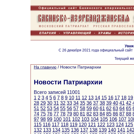
Уваж
С 26 декабря 2021 года официальный сайт
Текущий же
На главную
/
Новости Патриархии
Новости Патриархии
Всего записей 11001
1
2
3
4
5
6
7
8
9
10
11
12
13
14
15
16
17
18
19
28
29
30
31
32
33
34
35
36
37
38
39
40
41
42
51
52
53
54
55
56
57
58
59
60
61
62
63
64
65
74
75
76
77
78
79
80
81
82
83
84
85
86
87
88
97
98
99
100
101
102
103
104
105
106
107
10
115
116
117
118
119
120
121
122
123
124
125
132
133
134
135
136
137
138
139
140
141
14