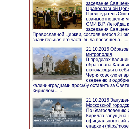
заседание Священн
Православной Цер
Председатель Сино
взаимоотношениям 
СМИ В.Р. Легойда, 
заседания Священн
Православной Церкви, состоявшегося 21 окт
значительная его часть была посвящена ......
21.10.2016
Образов
митрополия
В пределах Калинин
образована Калини
включающая в себя
Черняховскую епар
сведению и одобр
калининградцами просьбу оставить за Свя
Кириллом ......
21.10.2016
Запущен
Московской городс
По благословению 
Кирилла запущена 
официального сайт
епархии (http://mosep