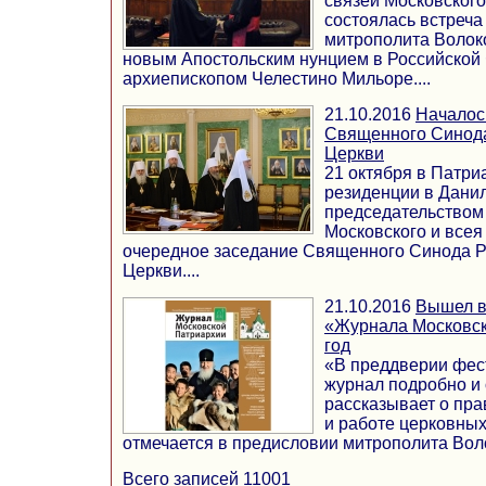
связей Московског
состоялась встреч
митрополита Волок
новым Апостольским нунцием в Российской
архиепископом Челестино Мильоре....
21.10.2016
Началос
Священного Синода
Церкви
21 октября в Патр
резиденции в Дани
председательством
Московского и всея
очередное заседание Священного Синода 
Церкви....
21.10.2016
Вышел в
«Журнала Московск
год
«В преддверии фест
журнал подробно и
рассказывает о пр
и работе церковных
отмечается в предисловии митрополита Воло
Всего записей 11001