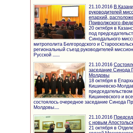
21.10.2016
В Казан
руководителей мисс
епархий, располож
Приволжского феде
20 октября в Казан
под председательс
Синодального мисс
митрополита Белгородского и Старооскольс
региональный съезд руководителей миссион
Русской ......
21.10.2016
Состоял
заседание Синода 
Молдовы
18 октября в Епар
Кишиневско-Молдав
председательством
Кишиневского и вс
состоялось очередное заседание Синода П
Молдовы....
21.10.2016
Председ
с новым Апостольс
21 октября в Отдел