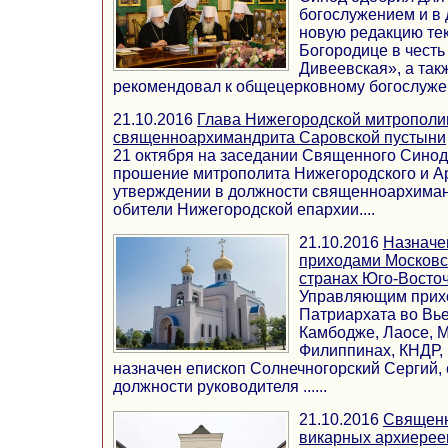
богослужением и в
новую редакцию те
Богородице в чест
Дивеевская», а так
рекомендовал к общецерковному богослужебн
21.10.2016
Глава Нижегородской митрополи
священноархимандрита Саровской пустыни
21 октября на заседании Священного Сино
прошение митрополита Нижегородского и Ар
утверждении в должности священноархиман
обители Нижегородской епархии....
21.10.2016
Назначе
приходами Московс
странах Юго-Восточ
Управляющим прих
Патриархата во Вье
Камбодже, Лаосе, М
Филиппинах, КНДР,
назначен епископ Солнечногорский Сергий, 
должности руководителя ......
21.10.2016
Священн
викарных архиерее