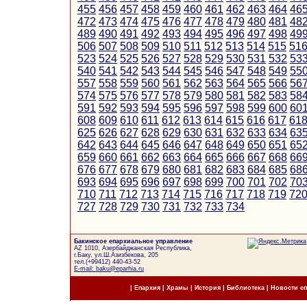
455
456
457
458
459
460
461
462
463
464
46
472
473
474
475
476
477
478
479
480
481
48
489
490
491
492
493
494
495
496
497
498
49
506
507
508
509
510
511
512
513
514
515
51
523
524
525
526
527
528
529
530
531
532
53
540
541
542
543
544
545
546
547
548
549
55
557
558
559
560
561
562
563
564
565
566
56
574
575
576
577
578
579
580
581
582
583
58
591
592
593
594
595
596
597
598
599
600
60
608
609
610
611
612
613
614
615
616
617
61
625
626
627
628
629
630
631
632
633
634
63
642
643
644
645
646
647
648
649
650
651
65
659
660
661
662
663
664
665
666
667
668
66
676
677
678
679
680
681
682
683
684
685
68
693
694
695
696
697
698
699
700
701
702
70
710
711
712
713
714
715
716
717
718
719
72
727
728
729
730
731
732
733
734
Бакинское епархиальное управление
AZ 1010, Азербайджанская Республика,
г.Баку, ул.Ш.Азизбекова, 205
тел.(+99412) 440-43-52
E-mail: baku@eparhia.ru
|
Епархия
|
Храмы
|
История
|
Библиотека
|
Новости е