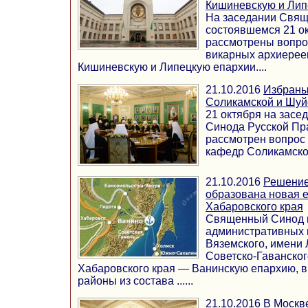
Кишиневскую и Лип
На заседании Свящ
состоявшемся 21 о
рассмотрены вопро
викарных архиерее
Кишиневскую и Липецкую епархии....
21.10.2016
Избраны
Соликамской и Шуй
21 октября на зас
Синода Русской Пр
рассмотрен вопрос
кафедр Соликамской
21.10.2016
Решение
образована новая 
Хабаровского края
Священный Синод п
административных 
Вяземского, имени 
Советско-Гаванског
Хабаровского края — Ванинскую епархию, 
районы из состава ......
21.10.2016
В Москв