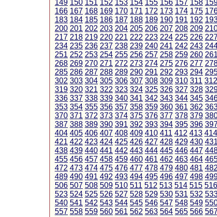
149
150
151
152
153
154
155
156
157
158
15
166
167
168
169
170
171
172
173
174
175
17
183
184
185
186
187
188
189
190
191
192
19
200
201
202
203
204
205
206
207
208
209
21
217
218
219
220
221
222
223
224
225
226
22
234
235
236
237
238
239
240
241
242
243
24
251
252
253
254
255
256
257
258
259
260
26
268
269
270
271
272
273
274
275
276
277
27
285
286
287
288
289
290
291
292
293
294
29
302
303
304
305
306
307
308
309
310
311
31
319
320
321
322
323
324
325
326
327
328
32
336
337
338
339
340
341
342
343
344
345
34
353
354
355
356
357
358
359
360
361
362
36
370
371
372
373
374
375
376
377
378
379
38
387
388
389
390
391
392
393
394
395
396
39
404
405
406
407
408
409
410
411
412
413
41
421
422
423
424
425
426
427
428
429
430
43
438
439
440
441
442
443
444
445
446
447
44
455
456
457
458
459
460
461
462
463
464
46
472
473
474
475
476
477
478
479
480
481
48
489
490
491
492
493
494
495
496
497
498
49
506
507
508
509
510
511
512
513
514
515
51
523
524
525
526
527
528
529
530
531
532
53
540
541
542
543
544
545
546
547
548
549
55
557
558
559
560
561
562
563
564
565
566
56