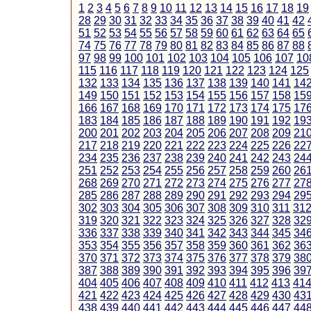
1
2
3
4
5
6
7
8
9
10
11
12
13
14
15
16
17
18
19
28
29
30
31
32
33
34
35
36
37
38
39
40
41
42
51
52
53
54
55
56
57
58
59
60
61
62
63
64
65
74
75
76
77
78
79
80
81
82
83
84
85
86
87
88
97
98
99
100
101
102
103
104
105
106
107
10
115
116
117
118
119
120
121
122
123
124
125
132
133
134
135
136
137
138
139
140
141
14
149
150
151
152
153
154
155
156
157
158
15
166
167
168
169
170
171
172
173
174
175
17
183
184
185
186
187
188
189
190
191
192
19
200
201
202
203
204
205
206
207
208
209
21
217
218
219
220
221
222
223
224
225
226
22
234
235
236
237
238
239
240
241
242
243
24
251
252
253
254
255
256
257
258
259
260
26
268
269
270
271
272
273
274
275
276
277
27
285
286
287
288
289
290
291
292
293
294
29
302
303
304
305
306
307
308
309
310
311
31
319
320
321
322
323
324
325
326
327
328
32
336
337
338
339
340
341
342
343
344
345
34
353
354
355
356
357
358
359
360
361
362
36
370
371
372
373
374
375
376
377
378
379
38
387
388
389
390
391
392
393
394
395
396
39
404
405
406
407
408
409
410
411
412
413
41
421
422
423
424
425
426
427
428
429
430
43
438
439
440
441
442
443
444
445
446
447
44