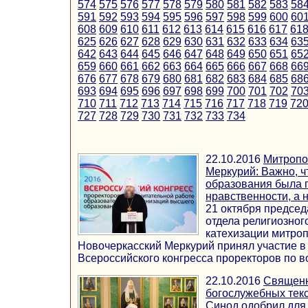
574
575
576
577
578
579
580
581
582
583
58
591
592
593
594
595
596
597
598
599
600
60
608
609
610
611
612
613
614
615
616
617
61
625
626
627
628
629
630
631
632
633
634
63
642
643
644
645
646
647
648
649
650
651
65
659
660
661
662
663
664
665
666
667
668
66
676
677
678
679
680
681
682
683
684
685
68
693
694
695
696
697
698
699
700
701
702
70
710
711
712
713
714
715
716
717
718
719
72
727
728
729
730
731
732
733
734
22.10.2016
Митропо
Меркурий: Важно, ч
образования была 
нравственности, а 
21 октября предсе
отдела религиозног
катехизации митроп
Новочеркасский Меркурий принял участие в
Всероссийского конгресса проректоров по во
22.10.2016
Священн
богослужебных тек
Синод одобрил для