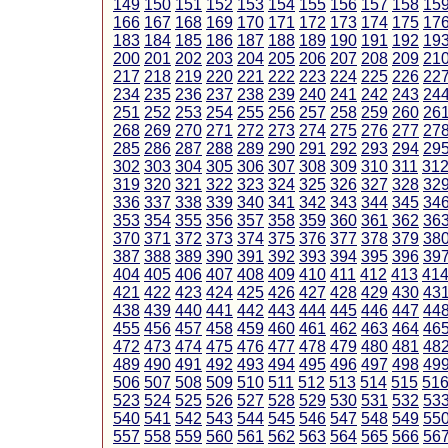
149
150
151
152
153
154
155
156
157
158
15
166
167
168
169
170
171
172
173
174
175
17
183
184
185
186
187
188
189
190
191
192
19
200
201
202
203
204
205
206
207
208
209
21
217
218
219
220
221
222
223
224
225
226
22
234
235
236
237
238
239
240
241
242
243
24
251
252
253
254
255
256
257
258
259
260
26
268
269
270
271
272
273
274
275
276
277
27
285
286
287
288
289
290
291
292
293
294
29
302
303
304
305
306
307
308
309
310
311
31
319
320
321
322
323
324
325
326
327
328
32
336
337
338
339
340
341
342
343
344
345
34
353
354
355
356
357
358
359
360
361
362
36
370
371
372
373
374
375
376
377
378
379
38
387
388
389
390
391
392
393
394
395
396
39
404
405
406
407
408
409
410
411
412
413
41
421
422
423
424
425
426
427
428
429
430
43
438
439
440
441
442
443
444
445
446
447
44
455
456
457
458
459
460
461
462
463
464
46
472
473
474
475
476
477
478
479
480
481
48
489
490
491
492
493
494
495
496
497
498
49
506
507
508
509
510
511
512
513
514
515
51
523
524
525
526
527
528
529
530
531
532
53
540
541
542
543
544
545
546
547
548
549
55
557
558
559
560
561
562
563
564
565
566
56