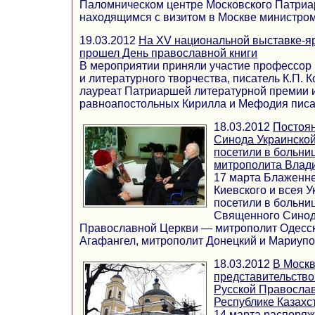
Паломническом центре Московского Патриар
находящимся с визитом в Москве министром ..
19.03.2012
На XV национальной выставке-я
прошел День православной книги
В мероприятии приняли участие профессор 
и литературного творчества, писатель К.П. 
лауреат Патриаршей литературной премии 
равноапостольных Кирилла и Мефодия писате
18.03.2012
Постоя
Синода Украинско
посетили в больн
митрополита Влад
17 марта Блаженн
Киевского и всея 
посетили в больни
Священного Синод
Православной Церкви — митрополит Одесск
Агафангел, митрополит Донецкий и Мариуполь
18.03.2012
В Москв
представительство
Русской Правосла
Республике Казахс
14 марта распоря