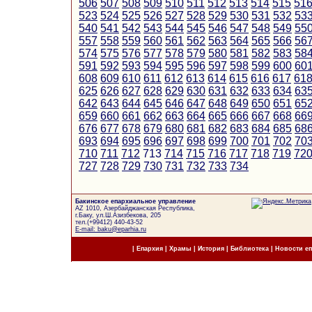
506
507
508
509
510
511
512
513
514
515
51
523
524
525
526
527
528
529
530
531
532
53
540
541
542
543
544
545
546
547
548
549
55
557
558
559
560
561
562
563
564
565
566
56
574
575
576
577
578
579
580
581
582
583
58
591
592
593
594
595
596
597
598
599
600
60
608
609
610
611
612
613
614
615
616
617
61
625
626
627
628
629
630
631
632
633
634
63
642
643
644
645
646
647
648
649
650
651
65
659
660
661
662
663
664
665
666
667
668
66
676
677
678
679
680
681
682
683
684
685
68
693
694
695
696
697
698
699
700
701
702
70
710
711
712
713
714
715
716
717
718
719
72
727
728
729
730
731
732
733
734
Бакинское епархиальное управление
AZ 1010, Азербайджанская Республика,
г.Баку, ул.Ш.Азизбекова, 205
тел.(+99412) 440-43-52
E-mail: baku@eparhia.ru
|
Епархия
|
Храмы
|
История
|
Библиотека
|
Новости е