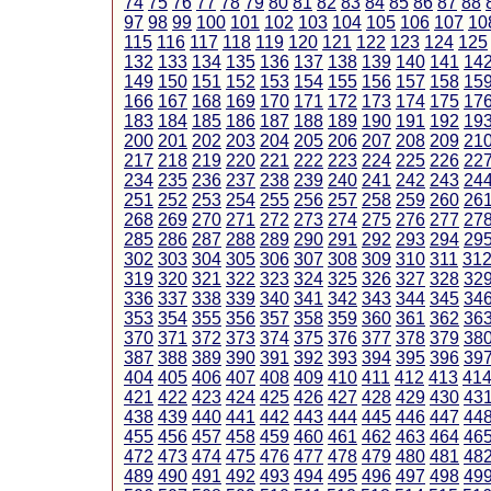
74
75
76
77
78
79
80
81
82
83
84
85
86
87
88
97
98
99
100
101
102
103
104
105
106
107
10
115
116
117
118
119
120
121
122
123
124
125
132
133
134
135
136
137
138
139
140
141
14
149
150
151
152
153
154
155
156
157
158
15
166
167
168
169
170
171
172
173
174
175
17
183
184
185
186
187
188
189
190
191
192
19
200
201
202
203
204
205
206
207
208
209
21
217
218
219
220
221
222
223
224
225
226
22
234
235
236
237
238
239
240
241
242
243
24
251
252
253
254
255
256
257
258
259
260
26
268
269
270
271
272
273
274
275
276
277
27
285
286
287
288
289
290
291
292
293
294
29
302
303
304
305
306
307
308
309
310
311
31
319
320
321
322
323
324
325
326
327
328
32
336
337
338
339
340
341
342
343
344
345
34
353
354
355
356
357
358
359
360
361
362
36
370
371
372
373
374
375
376
377
378
379
38
387
388
389
390
391
392
393
394
395
396
39
404
405
406
407
408
409
410
411
412
413
41
421
422
423
424
425
426
427
428
429
430
43
438
439
440
441
442
443
444
445
446
447
44
455
456
457
458
459
460
461
462
463
464
46
472
473
474
475
476
477
478
479
480
481
48
489
490
491
492
493
494
495
496
497
498
49