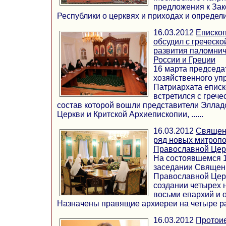
предложения к Зак
Республики о церквях и приходах и определил 
16.03.2012
Епископ
обсудил с греческ
развития паломнич
России и Греции
16 марта председа
хозяйственного уп
Патриархата еписк
встретился с грече
состав которой вошли представители Элла
Церкви и Критской Архиепископии, ......
16.03.2012
Священ
ряд новых митропо
Православной Цер
На состоявшемся 1
заседании Священ
Православной Цер
создании четырех 
восьми епархий и 
Назначены правящие архиереи на четыре ран
16.03.2012
Протои