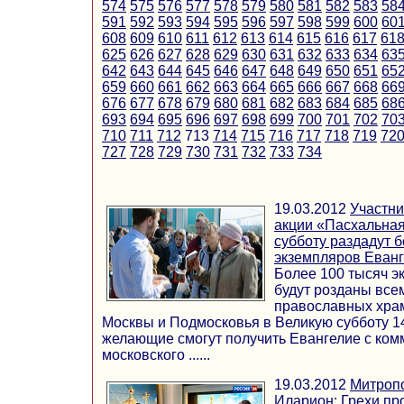
574
575
576
577
578
579
580
581
582
583
58
591
592
593
594
595
596
597
598
599
600
60
608
609
610
611
612
613
614
615
616
617
61
625
626
627
628
629
630
631
632
633
634
63
642
643
644
645
646
647
648
649
650
651
65
659
660
661
662
663
664
665
666
667
668
66
676
677
678
679
680
681
682
683
684
685
68
693
694
695
696
697
698
699
700
701
702
70
710
711
712
713
714
715
716
717
718
719
72
727
728
729
730
731
732
733
734
19.03.2012
Участни
акции «Пасхальная
субботу раздадут 
экземпляров Еван
Более 100 тысяч э
будут розданы вс
православных хра
Москвы и Подмосковья в Великую субботу 14
желающие смогут получить Евангелие с ком
московского ......
19.03.2012
Митроп
Иларион: Грехи пр