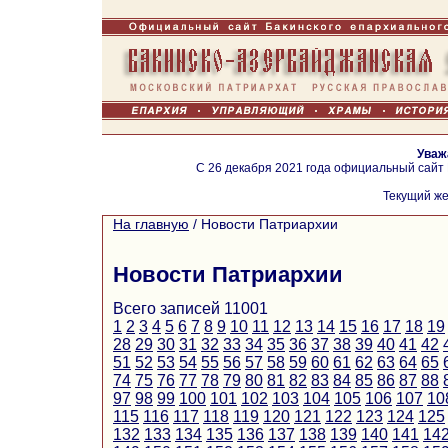
Уваж
С 26 декабря 2021 года официальный сайт
Текущий же
На главную
/
Новости Патриархии
Новости Патриархии
Всего записей 11001
1
2
3
4
5
6
7
8
9
10
11
12
13
14
15
16
17
18
19
28
29
30
31
32
33
34
35
36
37
38
39
40
41
42
51
52
53
54
55
56
57
58
59
60
61
62
63
64
65
74
75
76
77
78
79
80
81
82
83
84
85
86
87
88
97
98
99
100
101
102
103
104
105
106
107
10
115
116
117
118
119
120
121
122
123
124
125
132
133
134
135
136
137
138
139
140
141
14