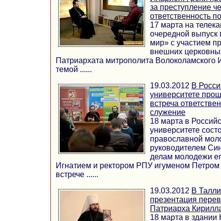
за преступление че
ответственность по
17 марта на телек
очередной выпуск 
мир» с участием п
внешних церковных
Патриархата митрополита Волоколамского 
темой ......
19.03.2012
В Росс
университете про
встреча ответстве
служение
18 марта в Россий
университете сост
православной моло
руководителем Син
делам молодежи е
Игнатием и ректором РПУ игуменом Петром
встрече ......
19.03.2012
В Талли
презентация перев
Патриарха Кирилла
18 марта в здании