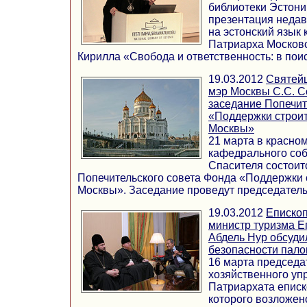
библиотеки Эстони
презентация недав
на эстонский язык
Патриарха Московс
Кирилла «Свобода и ответственность: в поиск
19.03.2012
Святей
мэр Москвы С.С. С
заседание Попечит
«Поддержки строит
Москвы»
21 марта в красно
кафедрального со
Спасителя состоит
Попечительского совета Фонда «Поддержки с
Москвы». Заседание проведут председатель ..
19.03.2012
Епископ
министр туризма Е
Абдель Нур обсуди
безопасности пало
16 марта председа
хозяйственного уп
Патриархата еписк
которого возложен