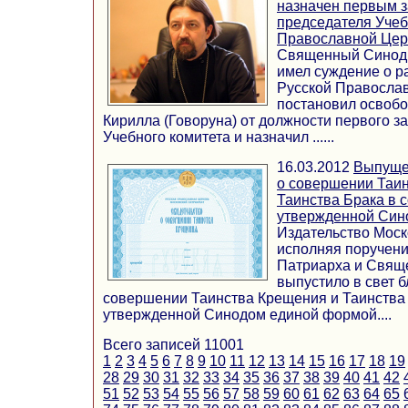
назначен первым 
председателя Учеб
Православной Цер
Священный Синод 
имел суждение о р
Русской Правосла
постановил освобо
Кирилла (Говоруна) от должности первого з
Учебного комитета и назначил ......
16.03.2012
Выпуще
о совершении Таи
Таинства Брака в с
утвержденной Син
Издательство Моск
исполняя поручен
Патриарха и Свящ
выпустило в свет б
совершении Таинства Крещения и Таинства 
утвержденной Синодом единой формой....
Всего записей 11001
1
2
3
4
5
6
7
8
9
10
11
12
13
14
15
16
17
18
19
28
29
30
31
32
33
34
35
36
37
38
39
40
41
42
51
52
53
54
55
56
57
58
59
60
61
62
63
64
65