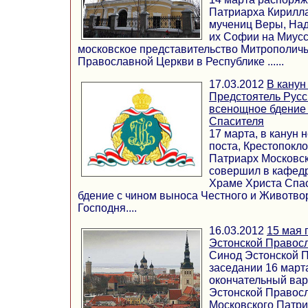
Патриарха Кирилла
мучениц Веры, На
их Софии на Миус
московское представительство Митрополичь
Православной Церкви в Республике ......
17.03.2012
В канун
Предстоятель Рус
всенощное бдение
Спасителя
17 марта, в канун 
поста, Крестопокл
Патриарх Московск
совершил в кафед
Храме Христа Спа
бдение с чином выноса Честного и Животво
Господня....
16.03.2012
15 мая 
Эстонской Правос
Синод Эстонской 
заседании 16 март
окончательный вар
Эстонской Правос
Московского Патри