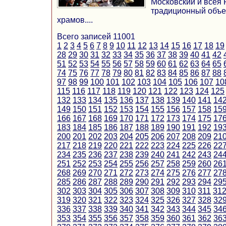
Московский и всея
традиционный объе
храмов....
Всего записей 11001
1
2
3
4
5
6
7
8
9
10
11
12
13
14
15
16
17
18
19
28
29
30
31
32
33
34
35
36
37
38
39
40
41
42
51
52
53
54
55
56
57
58
59
60
61
62
63
64
65
74
75
76
77
78
79
80
81
82
83
84
85
86
87
88
97
98
99
100
101
102
103
104
105
106
107
10
115
116
117
118
119
120
121
122
123
124
125
132
133
134
135
136
137
138
139
140
141
14
149
150
151
152
153
154
155
156
157
158
15
166
167
168
169
170
171
172
173
174
175
17
183
184
185
186
187
188
189
190
191
192
19
200
201
202
203
204
205
206
207
208
209
21
217
218
219
220
221
222
223
224
225
226
22
234
235
236
237
238
239
240
241
242
243
24
251
252
253
254
255
256
257
258
259
260
26
268
269
270
271
272
273
274
275
276
277
27
285
286
287
288
289
290
291
292
293
294
29
302
303
304
305
306
307
308
309
310
311
31
319
320
321
322
323
324
325
326
327
328
32
336
337
338
339
340
341
342
343
344
345
34
353
354
355
356
357
358
359
360
361
362
36