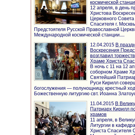
космической станци
12 апреля, в день 
Христова Воскресе
Церковного Совета
Спасителя г. Москв
Предстоятеля Русской Православной Церкв
Международной космической станции....
12.04.2015
В празд
Воскресения Предс
возглавил торжест
Храме Христа Спас
В ночь с 11 на 12 
соборном Храме Хр
Святейший Патриар
Руси Кирилл совер
богослужения — полунощницу, крестный ход
Божественную литургию свт. Иоанна Златоуст
11.04.2015
В Велик
Патриарх Кирилл по
храмов
11 апреля, в Велик
Литургии в кафедр
Христа Спасителя 