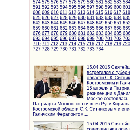
574
575
576
577
578
579
580
581
582
583
58
591
592
593
594
595
596
597
598
599
600
60
608
609
610
611
612
613
614
615
616
617
61
625
626
627
628
629
630
631
632
633
634
63
642
643
644
645
646
647
648
649
650
651
65
659
660
661
662
663
664
665
666
667
668
66
676
677
678
679
680
681
682
683
684
685
68
693
694
695
696
697
698
699
700
701
702
70
710
711
712
713
714
715
716
717
718
719
72
727
728
729
730
731
732
733
734
15.04.2015
Святейш
встретился с губер
области С.К. Ситни
Костромским и Гал
15 апреля в Патри
резиденции в Дани
Москве состоялась
Патриарха Московского и всея Руси Кирилл
Костромской области С.К. Ситниковым и еп
Галичским Ферапонтом....
15.04.2015
Святейш
совершил чин освя