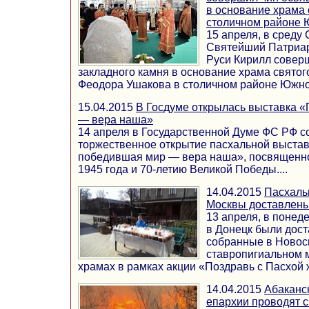
в основание храма 
столичном районе 
15 апреля, в среду
Святейший Патриар
Руси Кирилл совер
закладного камня в основание храма святог
Феодора Ушакова в столичном районе Южное
15.04.2015
В Госдуме открылась выставка 
— вера наша»
14 апреля в Государственной Думе ФС РФ с
торжественное открытие пасхальной выстав
победившая мир — вера наша», посвященно
1945 года и 70-летию Великой Победы....
14.04.2015
Пасхаль
Москвы доставлены
13 апреля, в понед
в Донецк были дост
собранные в Новос
ставропигиальном 
храмах в рамках акции «Поздравь с Пасхой ж
14.04.2015
Абаканс
епархии проводят с