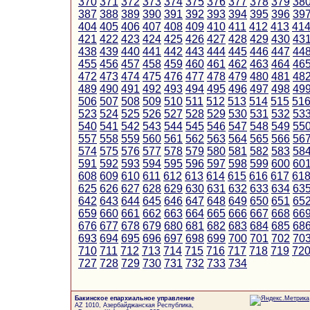
370
371
372
373
374
375
376
377
378
379
38
387
388
389
390
391
392
393
394
395
396
39
404
405
406
407
408
409
410
411
412
413
41
421
422
423
424
425
426
427
428
429
430
43
438
439
440
441
442
443
444
445
446
447
44
455
456
457
458
459
460
461
462
463
464
46
472
473
474
475
476
477
478
479
480
481
48
489
490
491
492
493
494
495
496
497
498
49
506
507
508
509
510
511
512
513
514
515
51
523
524
525
526
527
528
529
530
531
532
53
540
541
542
543
544
545
546
547
548
549
55
557
558
559
560
561
562
563
564
565
566
56
574
575
576
577
578
579
580
581
582
583
58
591
592
593
594
595
596
597
598
599
600
60
608
609
610
611
612
613
614
615
616
617
61
625
626
627
628
629
630
631
632
633
634
63
642
643
644
645
646
647
648
649
650
651
65
659
660
661
662
663
664
665
666
667
668
66
676
677
678
679
680
681
682
683
684
685
68
693
694
695
696
697
698
699
700
701
702
70
710
711
712
713
714
715
716
717
718
719
72
727
728
729
730
731
732
733
734
Бакинское епархиальное управление
AZ 1010, Азербайджанская Республика,