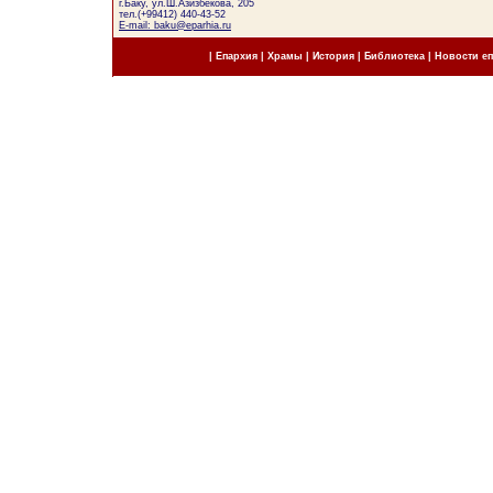
г.Баку, ул.Ш.Азизбекова, 205
тел.(+99412) 440-43-52
E-mail: baku@eparhia.ru
|
Епархия
|
Храмы
|
История
|
Библиотека
|
Новости е