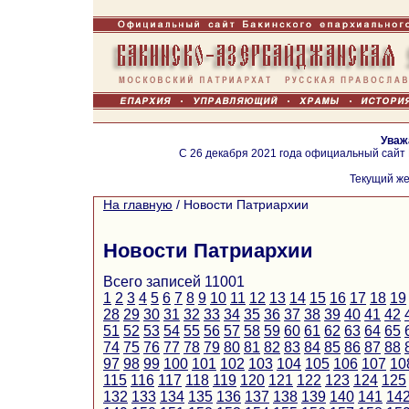
Уваж
С 26 декабря 2021 года официальный сайт
Текущий же
На главную
/
Новости Патриархии
Новости Патриархии
Всего записей 11001
1
2
3
4
5
6
7
8
9
10
11
12
13
14
15
16
17
18
19
28
29
30
31
32
33
34
35
36
37
38
39
40
41
42
51
52
53
54
55
56
57
58
59
60
61
62
63
64
65
74
75
76
77
78
79
80
81
82
83
84
85
86
87
88
97
98
99
100
101
102
103
104
105
106
107
10
115
116
117
118
119
120
121
122
123
124
125
132
133
134
135
136
137
138
139
140
141
14