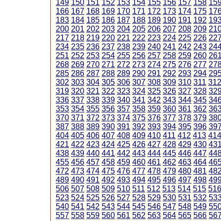
149
150
151
152
153
154
155
156
157
158
15
166
167
168
169
170
171
172
173
174
175
17
183
184
185
186
187
188
189
190
191
192
19
200
201
202
203
204
205
206
207
208
209
21
217
218
219
220
221
222
223
224
225
226
22
234
235
236
237
238
239
240
241
242
243
24
251
252
253
254
255
256
257
258
259
260
26
268
269
270
271
272
273
274
275
276
277
27
285
286
287
288
289
290
291
292
293
294
29
302
303
304
305
306
307
308
309
310
311
31
319
320
321
322
323
324
325
326
327
328
32
336
337
338
339
340
341
342
343
344
345
34
353
354
355
356
357
358
359
360
361
362
36
370
371
372
373
374
375
376
377
378
379
38
387
388
389
390
391
392
393
394
395
396
39
404
405
406
407
408
409
410
411
412
413
41
421
422
423
424
425
426
427
428
429
430
43
438
439
440
441
442
443
444
445
446
447
44
455
456
457
458
459
460
461
462
463
464
46
472
473
474
475
476
477
478
479
480
481
48
489
490
491
492
493
494
495
496
497
498
49
506
507
508
509
510
511
512
513
514
515
51
523
524
525
526
527
528
529
530
531
532
53
540
541
542
543
544
545
546
547
548
549
55
557
558
559
560
561
562
563
564
565
566
56