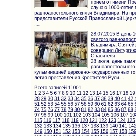
прием от имени Пр
случаю 1000-летия 
равноапостольного князя Владимира. На пр
представители Русской Православной Церкв
......
28.07.2015
В день 
святого равноапост
Владимира Святей
совершил Литургию
Спасителя
28 июля, день памя
равноапостольного 
кульминацией церковно-государственных то
летия преставления Крестителя Руси....
Всего записей 11001
1
2
3
4
5
6
7
8
9
10
11
12
13
14
15
16
17
18
19
28
29
30
31
32
33
34
35
36
37
38
39
40
41
42
51
52
53
54
55
56
57
58
59
60
61
62
63
64
65
74
75
76
77
78
79
80
81
82
83
84
85
86
87
88
97
98
99
100
101
102
103
104
105
106
107
10
115
116
117
118
119
120
121
122
123
124
125
132
133
134
135
136
137
138
139
140
141
14
149
150
151
152
153
154
155
156
157
158
15