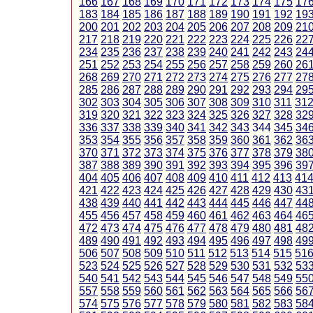
166
167
168
169
170
171
172
173
174
175
17
183
184
185
186
187
188
189
190
191
192
19
200
201
202
203
204
205
206
207
208
209
21
217
218
219
220
221
222
223
224
225
226
22
234
235
236
237
238
239
240
241
242
243
24
251
252
253
254
255
256
257
258
259
260
26
268
269
270
271
272
273
274
275
276
277
27
285
286
287
288
289
290
291
292
293
294
29
302
303
304
305
306
307
308
309
310
311
31
319
320
321
322
323
324
325
326
327
328
32
336
337
338
339
340
341
342
343
344
345
34
353
354
355
356
357
358
359
360
361
362
36
370
371
372
373
374
375
376
377
378
379
38
387
388
389
390
391
392
393
394
395
396
39
404
405
406
407
408
409
410
411
412
413
41
421
422
423
424
425
426
427
428
429
430
43
438
439
440
441
442
443
444
445
446
447
44
455
456
457
458
459
460
461
462
463
464
46
472
473
474
475
476
477
478
479
480
481
48
489
490
491
492
493
494
495
496
497
498
49
506
507
508
509
510
511
512
513
514
515
51
523
524
525
526
527
528
529
530
531
532
53
540
541
542
543
544
545
546
547
548
549
55
557
558
559
560
561
562
563
564
565
566
56
574
575
576
577
578
579
580
581
582
583
58