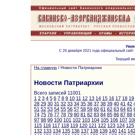
Уваж
С 26 декабря 2021 года официальный сайт
Текущий же
На главную
/
Новости Патриархии
Новости Патриархии
Всего записей 11001
1
2
3
4
5
6
7
8
9
10
11
12
13
14
15
16
17
18
19
28
29
30
31
32
33
34
35
36
37
38
39
40
41
42
51
52
53
54
55
56
57
58
59
60
61
62
63
64
65
74
75
76
77
78
79
80
81
82
83
84
85
86
87
88
97
98
99
100
101
102
103
104
105
106
107
10
115
116
117
118
119
120
121
122
123
124
125
132
133
134
135
136
137
138
139
140
141
14