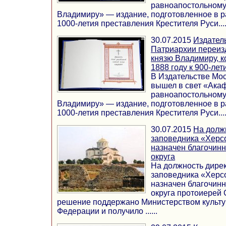
равноапостольному
Владимиру» — издание, подготовленное в 
1000-летия преставления Крестителя Руси...
30.07.2015
Издател
Патриархии переиз
князю Владимиру, 
1888 году к 900-ле
В Издательстве Мо
вышел в свет «Ака
равноапостольному
Владимиру» — издание, подготовленное в 
1000-летия преставления Крестителя Руси...
30.07.2015
На долж
заповедника «Херс
назначен благочин
округа
На должность дире
заповедника «Херс
назначен благочин
округа протоиерей 
решение поддержано Министерством культу
Федерации и получило ......