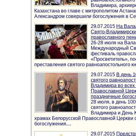
Владимира, архиере
Казахстана во главе с митрополитом Астана
Александром совершили богослужения в Сев
29.07.2015
На Вала
Свято-Владимирски
православного пен
26-28 июля на Вала
Международный Св
фестиваль правосл
«Просветитель», п
преставления святого равноапостольного кн
29.07.2015
В день 
святого равноапост
Владимира во всех
Православной Церк
праздничные богос
28 июля, в день 10
святого равноапост
Владимира и День 
храмах Белорусской Православной Церкви 
богослужения....
29.07.2015
Предсто