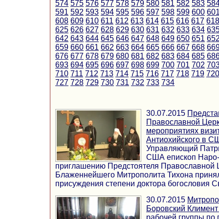
574
575
576
577
578
579
580
581
582
583
58
591
592
593
594
595
596
597
598
599
600
60
608
609
610
611
612
613
614
615
616
617
61
625
626
627
628
629
630
631
632
633
634
63
642
643
644
645
646
647
648
649
650
651
65
659
660
661
662
663
664
665
666
667
668
66
676
677
678
679
680
681
682
683
684
685
68
693
694
695
696
697
698
699
700
701
702
70
710
711
712
713
714
715
716
717
718
719
72
727
728
729
730
731
732
733
734
30.07.2015
Предста
Православной Церк
мероприятиях визи
Антиохийского в С
Управляющий Патр
США епископ Наро
приглашению Предстоятеля Православной 
Блаженнейшего Митрополита Тихона принял
присуждения степени доктора богословия Свя
30.07.2015
Митропо
Боровский Климент
рабочей группы по