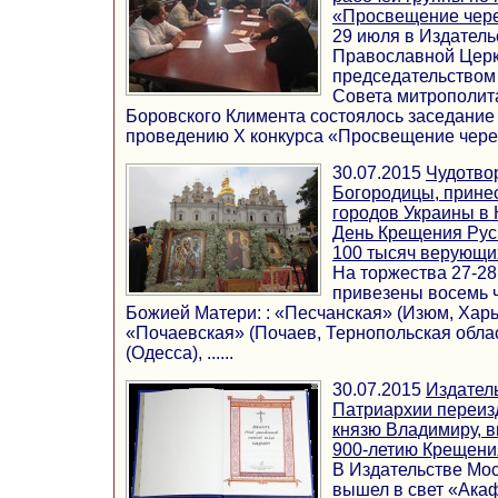
«Просвещение чере
29 июля в Издатель
Православной Церк
председательством
Совета митрополит
Боровского Климента состоялось заседание
проведению Х конкурса «Просвещение через .
30.07.2015
Чудотво
Богородицы, прине
городов Украины в 
День Крещения Рус
100 тысяч верующи
На торжества 27-28
привезены восемь 
Божией Матери: : «Песчанская» (Изюм, Харь
«Почаевская» (Почаев, Тернопольская облас
(Одесса), ......
30.07.2015
Издател
Патриархии переиз
князю Владимиру, в
900-летию Крещени
В Издательстве Мо
вышел в свет «Ака