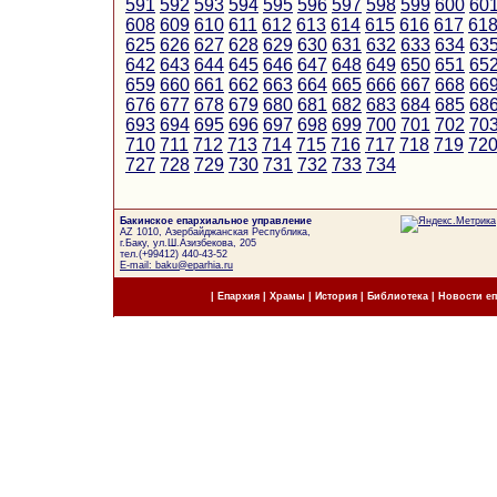
591
592
593
594
595
596
597
598
599
600
60
608
609
610
611
612
613
614
615
616
617
61
625
626
627
628
629
630
631
632
633
634
63
642
643
644
645
646
647
648
649
650
651
65
659
660
661
662
663
664
665
666
667
668
66
676
677
678
679
680
681
682
683
684
685
68
693
694
695
696
697
698
699
700
701
702
70
710
711
712
713
714
715
716
717
718
719
72
727
728
729
730
731
732
733
734
Бакинское епархиальное управление
AZ 1010, Азербайджанская Республика,
г.Баку, ул.Ш.Азизбекова, 205
тел.(+99412) 440-43-52
E-mail: baku@eparhia.ru
|
Епархия
|
Храмы
|
История
|
Библиотека
|
Новости е