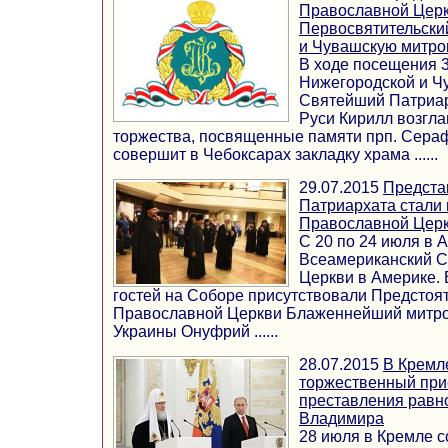
Православной Цер
Первосвятительски
и Чувашскую митро
В ходе посещения 3
Нижегородской и Ч
Святейший Патриар
Руси Кирилл возгла
торжества, посвященные памяти прп. Сераф
совершит в Чебоксарах закладку храма ......
29.07.2015
Предста
Патриархата стали 
Православной Церк
С 20 по 24 июля в А
Всеамериканский 
Церкви в Америке. 
гостей на Соборе присутствовали Предстоя
Православной Церкви Блаженнейший митроп
Украины Онуфрий ......
28.07.2015
В Кремл
торжественный при
преставления равн
Владимира
28 июля в Кремле 