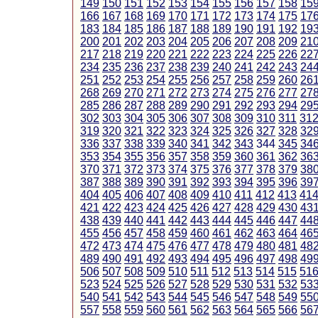
149
150
151
152
153
154
155
156
157
158
15
166
167
168
169
170
171
172
173
174
175
17
183
184
185
186
187
188
189
190
191
192
19
200
201
202
203
204
205
206
207
208
209
21
217
218
219
220
221
222
223
224
225
226
22
234
235
236
237
238
239
240
241
242
243
24
251
252
253
254
255
256
257
258
259
260
26
268
269
270
271
272
273
274
275
276
277
27
285
286
287
288
289
290
291
292
293
294
29
302
303
304
305
306
307
308
309
310
311
31
319
320
321
322
323
324
325
326
327
328
32
336
337
338
339
340
341
342
343
344
345
34
353
354
355
356
357
358
359
360
361
362
36
370
371
372
373
374
375
376
377
378
379
38
387
388
389
390
391
392
393
394
395
396
39
404
405
406
407
408
409
410
411
412
413
41
421
422
423
424
425
426
427
428
429
430
43
438
439
440
441
442
443
444
445
446
447
44
455
456
457
458
459
460
461
462
463
464
46
472
473
474
475
476
477
478
479
480
481
48
489
490
491
492
493
494
495
496
497
498
49
506
507
508
509
510
511
512
513
514
515
51
523
524
525
526
527
528
529
530
531
532
53
540
541
542
543
544
545
546
547
548
549
55
557
558
559
560
561
562
563
564
565
566
56