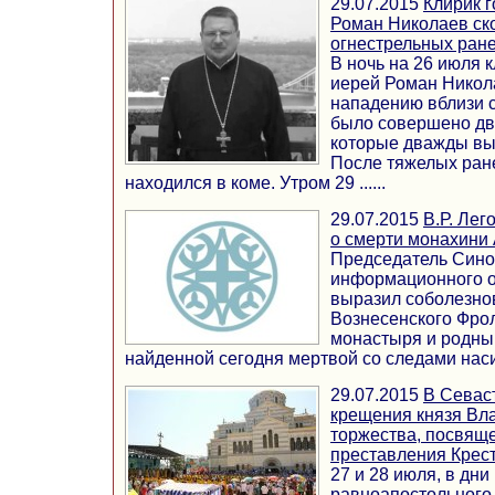
29.07.2015
Клирик 
Роман Николаев ск
огнестрельных ран
В ночь на 26 июля 
иерей Роман Никол
нападению вблизи 
было совершено дв
которые дважды выс
После тяжелых ран
находился в коме. Утром 29 ......
29.07.2015
В.Р. Лег
о смерти монахини
Председатель Сино
информационного от
выразил соболезно
Вознесенского Фро
монастыря и родны
найденной сегодня мертвой со следами насил
29.07.2015
В Севас
крещения князя Вл
торжества, посвящ
преставления Крес
27 и 28 июля, в дни
равноапостольного 