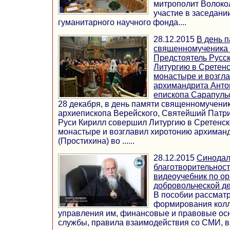
митрополит Волоко
участие в заседани
гуманитарного научного фонда....
28.12.2015
В день 
священномученика 
Предстоятель Русс
Литургию в Сретен
монастыре и возгл
архимандрита Анто
епископа Сарапульс
28 декабря, в день памяти священномучени
архиепископа Верейского, Святейший Патри
Руси Кирилл совершил Литургию в Сретенс
монастыре и возглавил хиротонию архиман
(Простихина) во ......
28.12.2015
Синодал
благотворительнос
видеоучебник по о
добровольческой д
В пособии рассмат
формирования колл
управления им, финансовые и правовые ос
службы, правила взаимодействия со СМИ, в