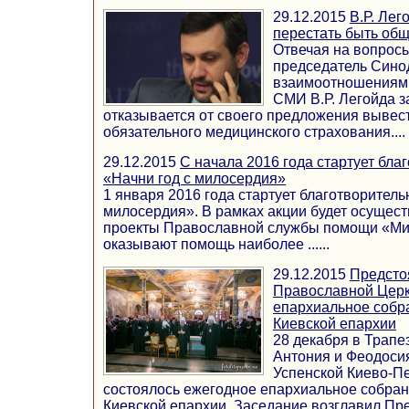
29.12.2015
В.Р. Лег
перестать быть об
Отвечая на вопрос
председатель Сино
взаимоотношениям 
СМИ В.Р. Легойда з
отказывается от своего предложения вывес
обязательного медицинского страхования....
29.12.2015
C начала 2016 года стартует бла
«Начни год с милосердия»
1 января 2016 года стартует благотворитель
милосердия». В рамках акции будет осущест
проекты Православной службы помощи «Ми
оказывают помощь наиболее ......
29.12.2015
Предсто
Православной Церк
епархиальное собр
Киевской епархии
28 декабря в Трап
Антония и Феодоси
Успенской Киево-П
состоялось ежегодное епархиальное собран
Киевской епархии. Заседание возглавил Пр