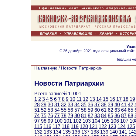
Уваж
С 26 декабря 2021 года официальный сайт
Текущий же
На главную
/
Новости Патриархии
Новости Патриархии
Всего записей 11001
1
2
3
4
5
6
7
8
9
10
11
12
13
14
15
16
17
18
19
28
29
30
31
32
33
34
35
36
37
38
39
40
41
42
51
52
53
54
55
56
57
58
59
60
61
62
63
64
65
74
75
76
77
78
79
80
81
82
83
84
85
86
87
88
97
98
99
100
101
102
103
104
105
106
107
10
115
116
117
118
119
120
121
122
123
124
125
132
133
134
135
136
137
138
139
140
141
14