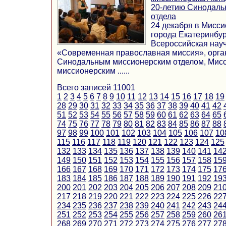
20-летию Синодаль
отдела
24 декабря в Мисси
города Екатеринбур
Всероссийская нау
«Современная православная миссия», орга
Синодальным миссионерским отделом, Мисс
миссионерским ......
Всего записей 11001
1
2
3
4
5
6
7
8
9
10
11
12
13
14
15
16
17
18
19
28
29
30
31
32
33
34
35
36
37
38
39
40
41
42
51
52
53
54
55
56
57
58
59
60
61
62
63
64
65
74
75
76
77
78
79
80
81
82
83
84
85
86
87
88
97
98
99
100
101
102
103
104
105
106
107
10
115
116
117
118
119
120
121
122
123
124
125
132
133
134
135
136
137
138
139
140
141
14
149
150
151
152
153
154
155
156
157
158
15
166
167
168
169
170
171
172
173
174
175
17
183
184
185
186
187
188
189
190
191
192
19
200
201
202
203
204
205
206
207
208
209
21
217
218
219
220
221
222
223
224
225
226
22
234
235
236
237
238
239
240
241
242
243
24
251
252
253
254
255
256
257
258
259
260
26
268
269
270
271
272
273
274
275
276
277
27