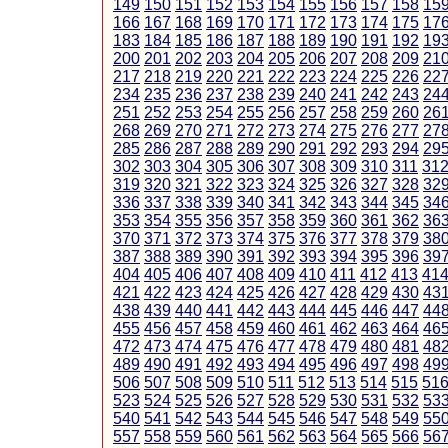
149
150
151
152
153
154
155
156
157
158
15
166
167
168
169
170
171
172
173
174
175
17
183
184
185
186
187
188
189
190
191
192
19
200
201
202
203
204
205
206
207
208
209
21
217
218
219
220
221
222
223
224
225
226
22
234
235
236
237
238
239
240
241
242
243
24
251
252
253
254
255
256
257
258
259
260
26
268
269
270
271
272
273
274
275
276
277
27
285
286
287
288
289
290
291
292
293
294
29
302
303
304
305
306
307
308
309
310
311
31
319
320
321
322
323
324
325
326
327
328
32
336
337
338
339
340
341
342
343
344
345
34
353
354
355
356
357
358
359
360
361
362
36
370
371
372
373
374
375
376
377
378
379
38
387
388
389
390
391
392
393
394
395
396
39
404
405
406
407
408
409
410
411
412
413
41
421
422
423
424
425
426
427
428
429
430
43
438
439
440
441
442
443
444
445
446
447
44
455
456
457
458
459
460
461
462
463
464
46
472
473
474
475
476
477
478
479
480
481
48
489
490
491
492
493
494
495
496
497
498
49
506
507
508
509
510
511
512
513
514
515
51
523
524
525
526
527
528
529
530
531
532
53
540
541
542
543
544
545
546
547
548
549
55
557
558
559
560
561
562
563
564
565
566
56