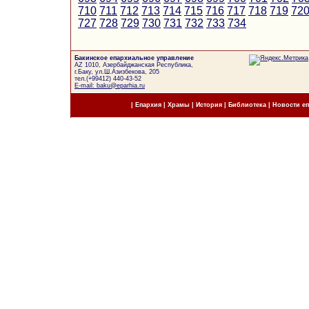
710
711
712
713
714
715
716
717
718
719
72
727
728
729
730
731
732
733
734
Бакинское епархиальное управление
AZ 1010, Азербайджанская Республика,
г.Баку, ул.Ш.Азизбекова, 205
тел.(+99412) 440-43-52
E-mail: baku@eparhia.ru
|
Епархия
|
Храмы
|
История
|
Библиотека
|
Новости е