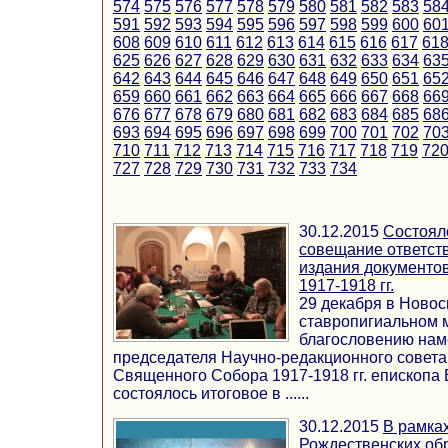
574
575
576
577
578
579
580
581
582
583
58
591
592
593
594
595
596
597
598
599
600
60
608
609
610
611
612
613
614
615
616
617
61
625
626
627
628
629
630
631
632
633
634
63
642
643
644
645
646
647
648
649
650
651
65
659
660
661
662
663
664
665
666
667
668
66
676
677
678
679
680
681
682
683
684
685
68
693
694
695
696
697
698
699
700
701
702
70
710
711
712
713
714
715
716
717
718
719
72
727
728
729
730
731
732
733
734
30.12.2015
Состояло
совещание ответст
издания документо
1917-1918 гг.
29 декабря в Ново
ставропигиальном 
благословению нам
председателя Научно-редакционного совета
Священного Собора 1917-1918 гг. епископа
состоялось итоговое в ......
30.12.2015
В рамка
Рождественских об