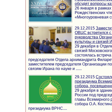
обсудят вопросы ка
26 января в рамка
Рождественских чте
«Многоуровневая си
29.12.2015
Замести
ОВЦС встретился с
руководства Орган
культуры и связей 
29 декабря в Отде
связей Московског
состоялась встреча
председателя Отдела архимандрита Филарет
заместителем председателя Организации по
связям Ирана по науке и ......
29.12.2015
Состоял
президиума Всемир
собора, посвященно
29 декабря в здани
России под предсе
главы Всемирного р
собора О.А. Костин
президиума ВРНС....