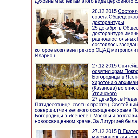
духовным аспектам этого вида церковного сл
28.12.2015
Состоял
совета Общецерков
докторантуры
25 декабря в Обще
докторантуре имен
равноапостольных 
состоялось заседан
которое возглавил ректор ОЦАД митрополи
Иларион....
27.12.2015
Святейш
освятил храм Покр
Богородицы в Ясен
хиротонию архиман
(Казанова) во епис
Угличского
27 декабря, в Неде
Пятидесятнице, святых праотец, Святейший
совершил чин великого освящения храма П
Богородицы в Ясеневе г. Москвы и возглави
новоосвященном храме. За Литургией была ..
27.12.2015
В Екате
миссионерская кон