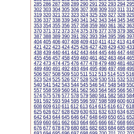
285
286
287
288
289
290
291
292
293
294
29
302
303
304
305
306
307
308
309
310
311
31
319
320
321
322
323
324
325
326
327
328
32
336
337
338
339
340
341
342
343
344
345
34
353
354
355
356
357
358
359
360
361
362
36
370
371
372
373
374
375
376
377
378
379
38
387
388
389
390
391
392
393
394
395
396
39
404
405
406
407
408
409
410
411
412
413
41
421
422
423
424
425
426
427
428
429
430
43
438
439
440
441
442
443
444
445
446
447
44
455
456
457
458
459
460
461
462
463
464
46
472
473
474
475
476
477
478
479
480
481
48
489
490
491
492
493
494
495
496
497
498
49
506
507
508
509
510
511
512
513
514
515
51
523
524
525
526
527
528
529
530
531
532
53
540
541
542
543
544
545
546
547
548
549
55
557
558
559
560
561
562
563
564
565
566
56
574
575
576
577
578
579
580
581
582
583
58
591
592
593
594
595
596
597
598
599
600
60
608
609
610
611
612
613
614
615
616
617
61
625
626
627
628
629
630
631
632
633
634
63
642
643
644
645
646
647
648
649
650
651
65
659
660
661
662
663
664
665
666
667
668
66
676
677
678
679
680
681
682
683
684
685
68
693
694
695
696
697
698
699
700
701
702
70