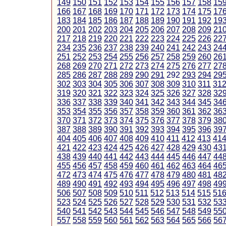
149
150
151
152
153
154
155
156
157
158
15
166
167
168
169
170
171
172
173
174
175
17
183
184
185
186
187
188
189
190
191
192
19
200
201
202
203
204
205
206
207
208
209
21
217
218
219
220
221
222
223
224
225
226
22
234
235
236
237
238
239
240
241
242
243
24
251
252
253
254
255
256
257
258
259
260
26
268
269
270
271
272
273
274
275
276
277
27
285
286
287
288
289
290
291
292
293
294
29
302
303
304
305
306
307
308
309
310
311
31
319
320
321
322
323
324
325
326
327
328
32
336
337
338
339
340
341
342
343
344
345
34
353
354
355
356
357
358
359
360
361
362
36
370
371
372
373
374
375
376
377
378
379
38
387
388
389
390
391
392
393
394
395
396
39
404
405
406
407
408
409
410
411
412
413
41
421
422
423
424
425
426
427
428
429
430
43
438
439
440
441
442
443
444
445
446
447
44
455
456
457
458
459
460
461
462
463
464
46
472
473
474
475
476
477
478
479
480
481
48
489
490
491
492
493
494
495
496
497
498
49
506
507
508
509
510
511
512
513
514
515
51
523
524
525
526
527
528
529
530
531
532
53
540
541
542
543
544
545
546
547
548
549
55
557
558
559
560
561
562
563
564
565
566
56