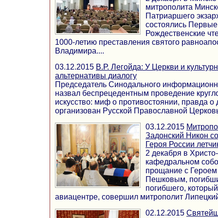
митрополита Минско
Патриаршего экзарх
состоялись Первые
Рождественские чте
1000-летию преставления святого равноапо
Владимира....
03.12.2015
В.Р. Легойда: У Церкви и культур
альтернативы диалогу
Председатель Синодального информационног
назвал беспрецедентным проведение кругло
искусство: миф о противостоянии, правда о
организован Русской Православной Церковью 
03.12.2015
Митропо
Задонский Никон с
Героя России летч
2 декабря в Христ
кафедральном собор
прощание с Героем
Пешковым, погибши
погибшего, который
авиацентре, совершил митрополит Липецкий 
02.12.2015
Святейш