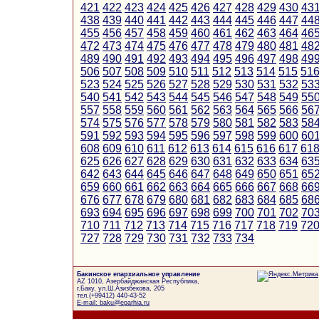
421
422
423
424
425
426
427
428
429
430
43
438
439
440
441
442
443
444
445
446
447
44
455
456
457
458
459
460
461
462
463
464
46
472
473
474
475
476
477
478
479
480
481
48
489
490
491
492
493
494
495
496
497
498
49
506
507
508
509
510
511
512
513
514
515
51
523
524
525
526
527
528
529
530
531
532
53
540
541
542
543
544
545
546
547
548
549
55
557
558
559
560
561
562
563
564
565
566
56
574
575
576
577
578
579
580
581
582
583
58
591
592
593
594
595
596
597
598
599
600
60
608
609
610
611
612
613
614
615
616
617
61
625
626
627
628
629
630
631
632
633
634
63
642
643
644
645
646
647
648
649
650
651
65
659
660
661
662
663
664
665
666
667
668
66
676
677
678
679
680
681
682
683
684
685
68
693
694
695
696
697
698
699
700
701
702
70
710
711
712
713
714
715
716
717
718
719
72
727
728
729
730
731
732
733
734
Бакинское епархиальное управление
AZ 1010, Азербайджанская Республика,
г.Баку, ул.Ш.Азизбекова, 205
тел.(+99412) 440-43-52
E-mail: baku@eparhia.ru