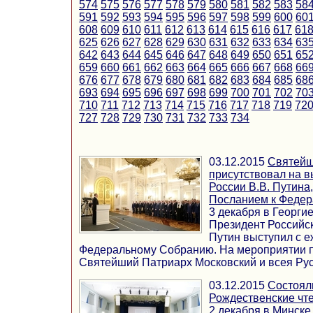
574
575
576
577
578
579
580
581
582
583
58
591
592
593
594
595
596
597
598
599
600
60
608
609
610
611
612
613
614
615
616
617
61
625
626
627
628
629
630
631
632
633
634
63
642
643
644
645
646
647
648
649
650
651
65
659
660
661
662
663
664
665
666
667
668
66
676
677
678
679
680
681
682
683
684
685
68
693
694
695
696
697
698
699
700
701
702
70
710
711
712
713
714
715
716
717
718
719
72
727
728
729
730
731
732
733
734
03.12.2015
Святейш
присутствовал на 
России В.В. Путина
Посланием к Феде
3 декабря в Георги
Президент Российс
Путин выступил с 
Федеральному Собранию. На мероприятии 
Святейший Патриарх Московский и всея Руси
03.12.2015
Состоял
Рождественские чт
2 декабря в Минске