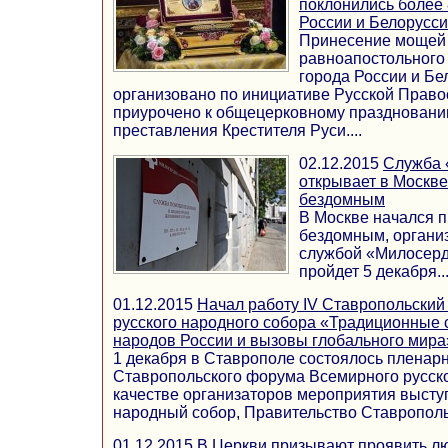
поклонились более 
России и Белорусс
Принесение мощей 
равноапостольного
города России и Бе
организовано по инициативе Русской Право
приурочено к общецерковному праздновани
преставления Крестителя Руси....
02.12.2015
Служба 
открывает в Москв
бездомным
В Москве начался 
бездомным, органи
службой «Милосерд
пройдет 5 декабря...
01.12.2015
Начал работу IV Ставропольски
русского народного собора «Традиционные
народов России и вызовы глобального мира
1 декабря в Ставрополе состоялось пленарн
Ставропольского форума Всемирного русско
качестве организаторов мероприятия выст
народный собор, Правительство Ставропольско
01.12.2015
В Церкви призывают проявить лю