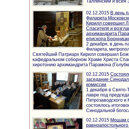
Таллинский и всея Э
02.12.2015
В день 
Филарета Московск
Кирилл совершил Л
Спасителя и возгл
архимандрита Пара
епископа Бронницк
2 декабря, в день 
Филарета, митропол
Святейший Патриарх Кирилл совершил Бож
кафедральном соборном Храме Христа Спас
хиротонию архимандрита Парамона (Голубки) 
02.12.2015
Состоял
заседание Синодал
комиссии
1 декабря в Свято-
лавре под председ
Петрозаводского и 
состоялось итогово
Синодальной богосл
02.12.2015
Мощам с
равноапостольного