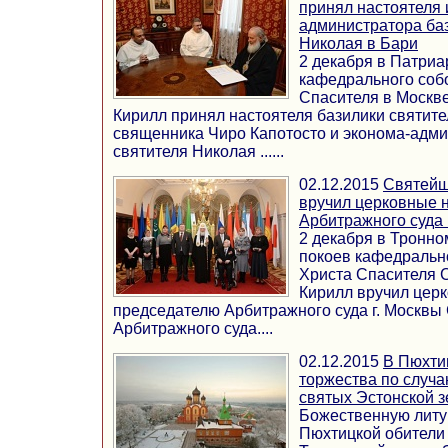
принял настоятеля 
администратора ба
Николая в Бари
2 декабря в Патриа
кафедрального соб
Спасителя в Москв
Кирилл принял настоятеля базилики святит
священника Чиро Капотосто и эконома-адми
святителя Николая ......
02.12.2015
Святейш
вручил церковные 
Арбитражного суда 
2 декабря в Тронн
покоев кафедральн
Христа Спасителя 
Кирилл вручил цер
председателю Арбитражного суда г. Москвы 
Арбитражного суда....
02.12.2015
В Пюхти
торжества по случ
святых Эстонской 
Божественную литу
Пюхтицкой обители