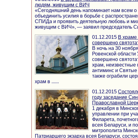
людям, живущим с ВИЧ
«Сегодняшний день напоминает нам всем о
объединить усилия в борьбе с распростран
СПИДа и проявить деятельную любовь и ми
живущим с ВИЧ», — заявил председатель Син
01.12.2015
В храме
совершено святота
В ночь на 30 ноября
Ровенской области
совершено святота
храм, неизвестные 
антиминс и Святые
также ограбили цер
храм в ......
01.12.2015
Состоял
году заседание Си
Православной Цер
1 декабря в Минск
управлении при уч
Филарета, почетног
всея Беларуси, и п
митрополита Минско
Патриаршего экзарха всея Беларуси, состояло