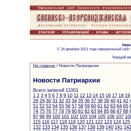
Уваж
С 26 декабря 2021 года официальный сайт
Текущий же
На главную
/
Новости Патриархии
Новости Патриархии
Всего записей 11001
1
2
3
4
5
6
7
8
9
10
11
12
13
14
15
16
17
18
19
28
29
30
31
32
33
34
35
36
37
38
39
40
41
42
51
52
53
54
55
56
57
58
59
60
61
62
63
64
65
74
75
76
77
78
79
80
81
82
83
84
85
86
87
88
97
98
99
100
101
102
103
104
105
106
107
10
115
116
117
118
119
120
121
122
123
124
125
132
133
134
135
136
137
138
139
140
141
14