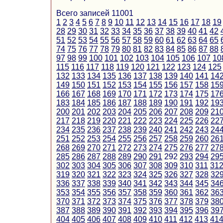
Всего записей 11001
1
2
3
4
5
6
7
8
9
10
11
12
13
14
15
16
17
18
19
28
29
30
31
32
33
34
35
36
37
38
39
40
41
42
51
52
53
54
55
56
57
58
59
60
61
62
63
64
65
74
75
76
77
78
79
80
81
82
83
84
85
86
87
88
97
98
99
100
101
102
103
104
105
106
107
10
115
116
117
118
119
120
121
122
123
124
125
132
133
134
135
136
137
138
139
140
141
14
149
150
151
152
153
154
155
156
157
158
15
166
167
168
169
170
171
172
173
174
175
17
183
184
185
186
187
188
189
190
191
192
19
200
201
202
203
204
205
206
207
208
209
21
217
218
219
220
221
222
223
224
225
226
22
234
235
236
237
238
239
240
241
242
243
24
251
252
253
254
255
256
257
258
259
260
26
268
269
270
271
272
273
274
275
276
277
27
285
286
287
288
289
290
291
292
293
294
29
302
303
304
305
306
307
308
309
310
311
31
319
320
321
322
323
324
325
326
327
328
32
336
337
338
339
340
341
342
343
344
345
34
353
354
355
356
357
358
359
360
361
362
36
370
371
372
373
374
375
376
377
378
379
38
387
388
389
390
391
392
393
394
395
396
39
404
405
406
407
408
409
410
411
412
413
41