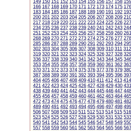
149
150
151
152
153
154
155
156
157
158
15
166
167
168
169
170
171
172
173
174
175
17
183
184
185
186
187
188
189
190
191
192
19
200
201
202
203
204
205
206
207
208
209
21
217
218
219
220
221
222
223
224
225
226
22
234
235
236
237
238
239
240
241
242
243
24
251
252
253
254
255
256
257
258
259
260
26
268
269
270
271
272
273
274
275
276
277
27
285
286
287
288
289
290
291
292
293
294
29
302
303
304
305
306
307
308
309
310
311
31
319
320
321
322
323
324
325
326
327
328
32
336
337
338
339
340
341
342
343
344
345
34
353
354
355
356
357
358
359
360
361
362
36
370
371
372
373
374
375
376
377
378
379
38
387
388
389
390
391
392
393
394
395
396
39
404
405
406
407
408
409
410
411
412
413
41
421
422
423
424
425
426
427
428
429
430
43
438
439
440
441
442
443
444
445
446
447
44
455
456
457
458
459
460
461
462
463
464
46
472
473
474
475
476
477
478
479
480
481
48
489
490
491
492
493
494
495
496
497
498
49
506
507
508
509
510
511
512
513
514
515
51
523
524
525
526
527
528
529
530
531
532
53
540
541
542
543
544
545
546
547
548
549
55
557
558
559
560
561
562
563
564
565
566
56