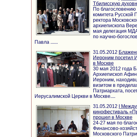
Тбилисскую духов
По благословению 
комитета Русской 
ректора Московско
архиепископа Вере
мая делегация МДА
по научно-богосло
Павла ......
31.05.2012
Блажен
Иероним посетил 
в Москве
30 мая 2012 года
Архиепископ Афин
Иероним, находив
визитом в предела
Патриархата, посе
Иерусалимской Церкви в Москве....
31.05.2012
I Межд
кинофестиваль «П
прошел в Москве
24-27 мая по благ
Финансово-хозяйс
Московского Патри