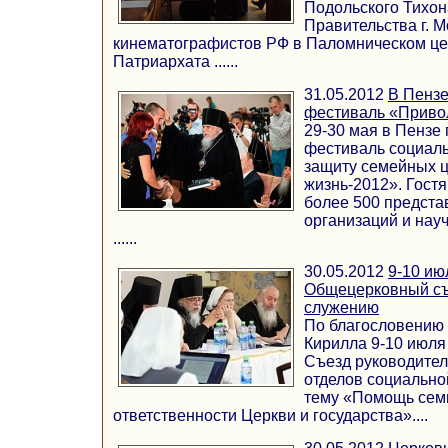
Подольского Тихон
Правительства г. 
кинематографистов РФ в Паломническом це
Патриархата ......
31.05.2012
В Пензе
фестиваль «Приво
29-30 мая в Пензе
фестиваль социаль
защиту семейных 
жизнь-2012». Гост
более 500 предст
организаций и нау
......
30.05.2012
9-10 ию
Общецерковный съ
служению
По благословению
Кирилла 9-10 июля 
Съезд руководите
отделов социально
тему «Помощь сем
ответственности Церкви и государства»....