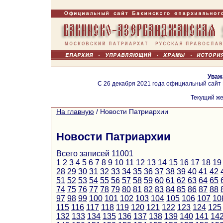
Уваж
С 26 декабря 2021 года официальный сайт
Текущий же
На главную
/
Новости Патриархии
Новости Патриархии
Всего записей 11001
1
2
3
4
5
6
7
8
9
10
11
12
13
14
15
16
17
18
19
28
29
30
31
32
33
34
35
36
37
38
39
40
41
42
51
52
53
54
55
56
57
58
59
60
61
62
63
64
65
74
75
76
77
78
79
80
81
82
83
84
85
86
87
88
97
98
99
100
101
102
103
104
105
106
107
10
115
116
117
118
119
120
121
122
123
124
125
132
133
134
135
136
137
138
139
140
141
14