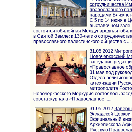
сотрудничества Им
православного пал
народами Ближнег
С 5 по 14 июня в 
выставочном зале
состоится юбилейная Международная юбил
в Святой Земле: к 130-летию сотрудничеств
православного палестинского общества с .....
31.05.2012
Митропо
Новочеркасский Ме
заседание редакци
«Православное об
31 мая под руково
Отдела религиозно
катехизации Русск
митрополита Росто
Новочеркасского Меркурия состоялось засе
совета журнала «Православное ......
31.05.2012
Заверши
Элладской Церкви 
Официальный визи
Архиепископа Афин
Русскую Правосла