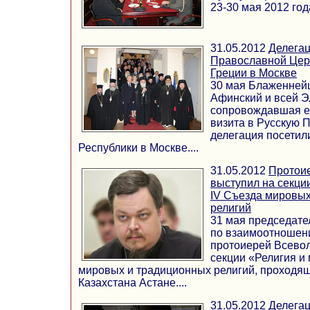
23-30 мая 2012 года
31.05.2012
Делега
Православной Церк
Греции в Москвe
30 мая Блаженней
Афинский и всей 
сопровождавшая е
визита в Русскую 
делегация посетил
Республики в Москве....
31.05.2012
Протои
выступил на секци
IV Съезда мировых
религий
31 мая председате
по взаимоотношен
протоиерей Всево
секции «Религия и
мировых и традиционных религий, проходящ
Казахстана Астане....
31.05.2012
Делега