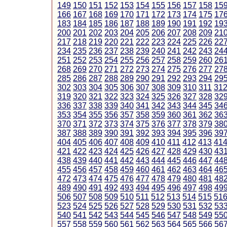
149
150
151
152
153
154
155
156
157
158
15
166
167
168
169
170
171
172
173
174
175
17
183
184
185
186
187
188
189
190
191
192
19
200
201
202
203
204
205
206
207
208
209
21
217
218
219
220
221
222
223
224
225
226
22
234
235
236
237
238
239
240
241
242
243
24
251
252
253
254
255
256
257
258
259
260
26
268
269
270
271
272
273
274
275
276
277
27
285
286
287
288
289
290
291
292
293
294
29
302
303
304
305
306
307
308
309
310
311
31
319
320
321
322
323
324
325
326
327
328
32
336
337
338
339
340
341
342
343
344
345
34
353
354
355
356
357
358
359
360
361
362
36
370
371
372
373
374
375
376
377
378
379
38
387
388
389
390
391
392
393
394
395
396
39
404
405
406
407
408
409
410
411
412
413
41
421
422
423
424
425
426
427
428
429
430
43
438
439
440
441
442
443
444
445
446
447
44
455
456
457
458
459
460
461
462
463
464
46
472
473
474
475
476
477
478
479
480
481
48
489
490
491
492
493
494
495
496
497
498
49
506
507
508
509
510
511
512
513
514
515
51
523
524
525
526
527
528
529
530
531
532
53
540
541
542
543
544
545
546
547
548
549
55
557
558
559
560
561
562
563
564
565
566
56