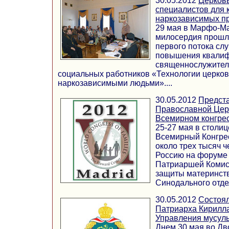
30.05.2012
Церковь
специалистов для 
наркозависимых п
29 мая в Марфо-М
милосердия прошл
первого потока сл
повышения квали
священнослужител
социальных работников «Технологии церков
наркозависимыми людьми»....
30.05.2012
Предста
Православной Церк
Всемирном конгре
25-27 мая в столи
Всемирный Конгре
около трех тысяч ч
Россию на форуме
Патриаршей Комис
защиты материнств
Синодального отдела
30.05.2012
Состоял
Патриарха Кирилла
Управления мусул
Днем 30 мая во Дв