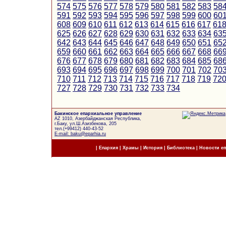
574
575
576
577
578
579
580
581
582
583
58
591
592
593
594
595
596
597
598
599
600
60
608
609
610
611
612
613
614
615
616
617
61
625
626
627
628
629
630
631
632
633
634
63
642
643
644
645
646
647
648
649
650
651
65
659
660
661
662
663
664
665
666
667
668
66
676
677
678
679
680
681
682
683
684
685
68
693
694
695
696
697
698
699
700
701
702
70
710
711
712
713
714
715
716
717
718
719
72
727
728
729
730
731
732
733
734
Бакинское епархиальное управление
AZ 1010, Азербайджанская Республика,
г.Баку, ул.Ш.Азизбекова, 205
тел.(+99412) 440-43-52
E-mail: baku@eparhia.ru
|
Епархия
|
Храмы
|
История
|
Библиотека
|
Новости е