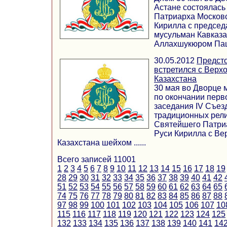
Астане состоялась
Патриарха Московс
Кирилла с председ
мусульман Кавказа
Аллахшукюром Паша
30.05.2012
Предсто
встретился с Вер
Казахстана
30 мая во Дворце 
по окончании перв
заседания IV Съез
традиционных рели
Святейшего Патриа
Руси Кирилла с В
Казахстана шейхом ......
Всего записей 11001
1
2
3
4
5
6
7
8
9
10
11
12
13
14
15
16
17
18
19
28
29
30
31
32
33
34
35
36
37
38
39
40
41
42
51
52
53
54
55
56
57
58
59
60
61
62
63
64
65
74
75
76
77
78
79
80
81
82
83
84
85
86
87
88
97
98
99
100
101
102
103
104
105
106
107
10
115
116
117
118
119
120
121
122
123
124
125
132
133
134
135
136
137
138
139
140
141
14