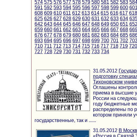
574
575
576
577
578
579
580
581
582
583
58
591
592
593
594
595
596
597
598
599
600
60
608
609
610
611
612
613
614
615
616
617
61
625
626
627
628
629
630
631
632
633
634
63
642
643
644
645
646
647
648
649
650
651
65
659
660
661
662
663
664
665
666
667
668
66
676
677
678
679
680
681
682
683
684
685
68
693
694
695
696
697
698
699
700
701
702
70
710
711
712
713
714
715
716
717
718
719
72
727
728
729
730
731
732
733
734
31.05.2012
Государ
подготовку специа
Тихоновском униве
Оглашены контрол
приема в высшие 
России на следующ
году бюджетные м
распределены по р
котором приняли у
государственные, так и ......
31.05.2012
В Москв
«Россия в Святой 